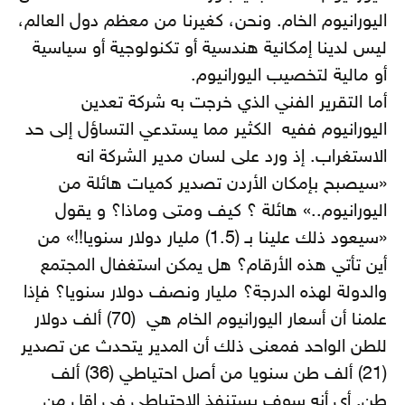
اليورانيوم الخام. ونحن، كغيرنا من معظم دول العالم،
ليس لدينا إمكانية هندسية أو تكنولوجية أو سياسية
أو مالية لتخصيب اليورانيوم.
أما التقرير الفني الذي خرجت به شركة تعدين
اليورانيوم ففيه الكثير مما يستدعي التساؤل إلى حد
الاستغراب. إذ ورد على لسان مدير الشركة انه
«سيصبح بإمكان الأردن تصدير كميات هائلة من
اليورانيوم..» هائلة ؟ كيف ومتى وماذا؟ و يقول
«سيعود ذلك علينا بـ (1.5) مليار دولار سنويا!!» من
أين تأتي هذه الأرقام؟ هل يمكن استغفال المجتمع
والدولة لهذه الدرجة؟ مليار ونصف دولار سنويا؟ فإذا
علمنا أن أسعار اليورانيوم الخام هي (70) ألف دولار
للطن الواحد فمعنى ذلك أن المدير يتحدث عن تصدير
(21) ألف طن سنويا من أصل احتياطي (36) ألف
طن. أي أنه سوف يستنفذ الاحتياطي في اقل من