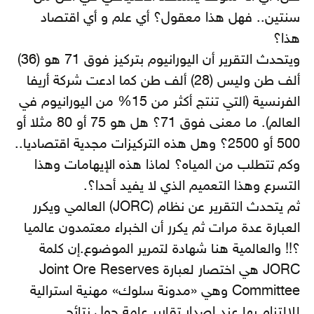
سنتين.. فهل هذا معقول؟ أي علم و أي اقتصاد
هذا؟
ويتحدث التقرير أن اليورانيوم بتركيز فوق 71 هو (36)
ألف طن وليس (28) ألف طن كما ادعت شركة أريفا
الفرنسية (التي تنتج أكثر من 15% من اليورانيوم في
العالم). ما معنى فوق 71؟ هل هو 75 أو 80 مثلا أو
500 أو 2500؟ وهل هذه التركيزات مجدية اقتصاديا..
وكم تتطلب من المياه؟ لماذا هذه الإيهامات وهذا
التسرع وهذا التعميم الذي لا يفيد أحدا؟.
ثم يتحدث التقرير عن نظام (JORC) العالمي ويكرر
العبارة عدة مرات ثم يكرر أن الخبراء معتمدون عالميا
؟!! والعالمية هنا شهادة لتمرير الموضوع.إن كلمة
JORC هي اختصار لعبارة Joint Ore Reserves
Committee وهي «مدونة سلوك» مهنية استرالية
للالتزام بها عند إصدار تقارير عامة حول نتائج