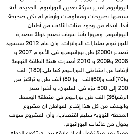
اليورانيوم لمدير شركة تعدين اليورانيوم. الجديدة لأنه
سبقتها تصريحات ومعلومات وأرقام لم تكن صحيحة
أبدا. ابتداء من وجود مئات الآلاف من أطنان
اليورانيوم، ومرورا بأننا سوف نصبح دولة مصدرة
لليورانيوم بمليارات الدولارات، وان عام 2012 سيشهد
تصدير (2000) طن يورانيوم.و في الأعوام 2007 و
2008 و2009 و 2010 أصدرت هيئة الطاقة النووية
أرقاما عن احتياطي اليورانيوم كما يلي:(180) ألف
و(70)ألف و(60)ألف و( 80) ألف طن و تراكيز من
200 إلى 500 جزء في المليون. و أخيرا صدر
الرقم(36) ألف طن يورانيوم في منطقة الوسط.
والهدف من كل هذا إقناع المواطن أن مشروع
المحطة النووية سليم اقتصاديا، وأن المشروع سوف
يمّول من عائدات اليورانيوم.
ومرة بعد مرة نقول أن لا علاقة بين أن تكون الدولة