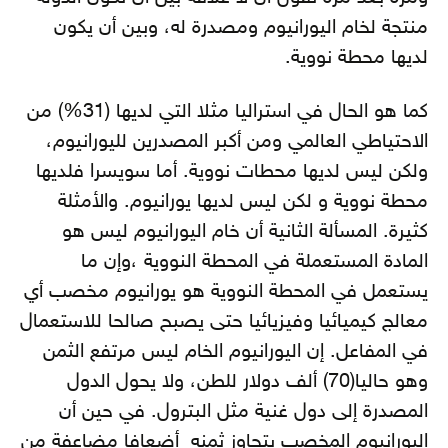
منتجة لخام اليورانيوم ومصدرة له، وبين أن يكون
لديها محطة نووية.
كما هو الحال في استراليا مثلا التي لديها (31%) من
الاحتياطي العالمي ومن أكبر المصدرين لليورانيوم،
ولكن ليس لديها محطات نووية. أما سويسرا فلديها
محطة نووية و لكن ليس لديها يورانيوم. والأمثلة
كثيرة. المسألة الثانية أن خام اليورانيوم ليس هو
المادة المستعملة في المحطة النووية ،وإن ما
يستعمل في المحطة النووية هو يورانيوم مخصب أي
معالج كيميائيا وفيزيائيا حتى يصبح صالحا للاستعمال
في المفاعل. إن اليورانيوم الخام ليس مرتفع الثمن
وهو حاليا(70) ألف دولار للطن، ولا يحول الدول
المصدرة إلى دول غنية مثل البترول. في حين أن
اليورانيوم المخصب يتجاوز ثمنه أضعافا مضاعفة من