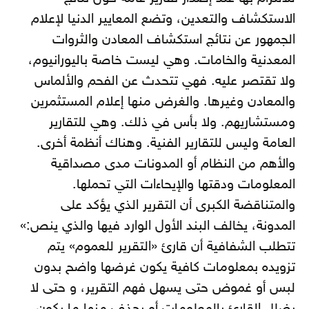
الاستكشاف والتعدين، وتضع المعايير الدنيا لإعلام
الجمهور عن نتائج استكشاف المعادن والثروات
المعدنية والخامات. وهي ليست خاصة باليورانيوم،
ولا تقتصر عليه. فهي تتحدث عن الفحم والألماس
والمعادن وغيرها. والغرض منها إعلام المستثمرين
ومستشاريهم. ولا بأس في ذلك. وهي للتقارير
العامة وليس للتقارير الفنية. وهناك أنظمة أخرى.
والأهم من النظام أو المدونات مدى مصداقية
المعلومات ودقتها والإيحاءات التي تحملها.
والمتناقضة الكبرى أن التقرير الذي يؤكد على
المدونة، يخالف البند الأول الوارد فيها والذي ينص:»
تتطلب الشفافية أن قارئ «التقرير للعموم» يتم
تزويده بمعلومات كافية يكون غرضها واضح بدون
لبس أو غموض حتى يسهل فهم التقرير، و حتى لا