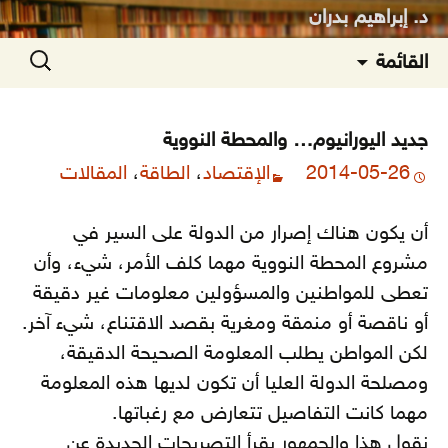
د. إبراهيم بدران
انتقل
البحث
القائمة
إلى
عن:
المحتوى
جديد اليورانيوم… والمحطة النووية
2014-05-26
الإقتصاد
،
الطاقة
،
المقالات
أن يكون هناك إصرار من الدولة على السير في
مشروع المحطة النووية مهما كلف الأمر، شيء، وأن
تعطى للمواطنين والمسؤولين معلومات غير دقيقة
أو ناقصة أو منمقة ومغرية بقصد الاقتناع، شيء آخر.
لكن المواطن يطلب المعلومة الصحيحة الدقيقة،
ومصلحة الدولة العليا أن تكون لديها هذه المعلومة
مهما كانت التفاصيل تتعارض مع رغباتها.
نقول هذا والجمهور يقرأ التصريحات الجديدة عن