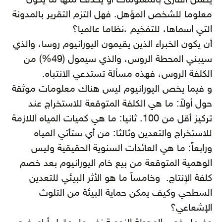
يضلل القارئ بالمعلومات أو يحذف منها ما يكون
معلوما للشخص المؤهل. فهل التزم التقرير بالمدونة
التي اسماها، للتفخيم ،نظاما عالميا؟
أن يكون الخبراء الذين يقيمون اليورانيوم روسا، والذي
سيبني المحطة الروس، والذي سيمول (49%) من
الكلفة الروس، فهذه مسألة تستدعي الانتباه.
و فيما يخص اليورانيوم ليس هناك معلومات موثقة
حول أولاً: ما هي الكلفة المتوقعة للاستخراج عند
تركيز أقل من 100. ثانيا: ما هي كميات المياه اللازمة
للاستخراج والتعدين وثالثا: من أي ستأتي المياه
ورابعاً: ما هي العائدات السنوية الحقيقية وليس
الوهمية المتوقعة من بيع خام اليورانيوم بعد خصم
كلفة الإنتاج. وخامساً ما هو الأثر البيئي للتعدين
السطحي وكيف يمكن حماية البيئة من التلوث
الإشعاعي؟