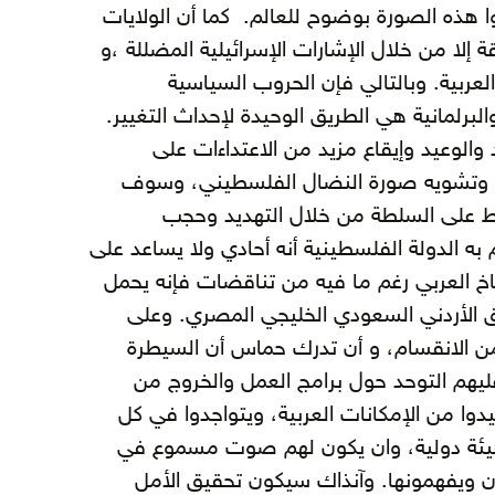
وا هذه الصورة بوضوح للعالم. كما أن الولايات
ة إلا من خلال الإشارات الإسرائيلية المضللة ،و
لعربية. وبالتالي فإن الحروب السياسية
والبرلمانية هي الطريق الوحيدة لإحداث التغيير.
الوعيد وإيقاع مزيد من الاعتداءات على
زة وتشويه صورة النضال الفلسطيني، وسوف
غط على السلطة من خلال التهديد وحجب
ه الدولة الفلسطينية أنه أحادي ولا يساعد على
اخ العربي رغم ما فيه من تناقضات فإنه يحمل
فق الأردني السعودي الخليجي المصري. وعلى
 من الانقسام، و أن تدرك حماس أن السيطرة
عليهم التوحد حول برامج العمل والخروج من
فيدوا من الإمكانات العربية، ويتواجدوا في كل
يئة دولية، وان يكون لهم صوت مسموع في
خرون ويفهمونها. وآنذاك سيكون تحقيق الأمل