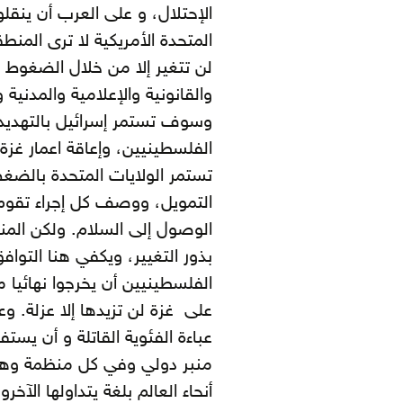
الإحتلال، و على العرب أن ينقل
المتحدة الأمريكية لا ترى المنطق
لن تتغير إلا من خلال الضغوط ا
والقانونية والإعلامية والمدنية 
وسوف تستمر إسرائيل بالتهديد و
الفلسطينيين، وإعاقة اعمار غ
تستمر الولايات المتحدة بالض
التمويل، ووصف كل إجراء تقوم ب
الوصول إلى السلام. ولكن المن
بذور التغيير، ويكفي هنا التوا
الفلسطينيين أن يخرجوا نهائيا
على غزة لن تزيدها إلا عزلة. و
عباءة الفئوية القاتلة و أن يست
منبر دولي وفي كل منظمة وه
أنحاء العالم بلغة يتداولها الآ