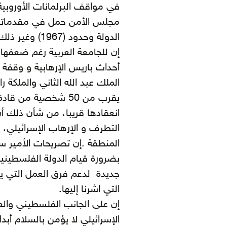
في مواقف البرلمانات الأوروبية
مجلس الأمن حمل في مقدماته ا
الدولة وحدود (1967) وغير ذلك مما يمكن البناء عليه.
إن للجامعة العربية رغم ضعفها،
أحداث باريس الإرهابية و وقفة 
الملك عبد الله الثاني والملكة 
يقرب من 50 شخصية م
انعقادها قريبا، من شأن ذلك أ
التطرف و الإرهاب الإسرائيلي، 
المنطقة .إن تصريحات الأمير س
بضرورة قيام الدولة الفلسطيني
جديدة لدعم فرق العمل التي ي
التي اشرنا إليها.
إن على الجانب الفلسطيني والع
الإسرائيلي لا يؤمن بالسلام أبدا