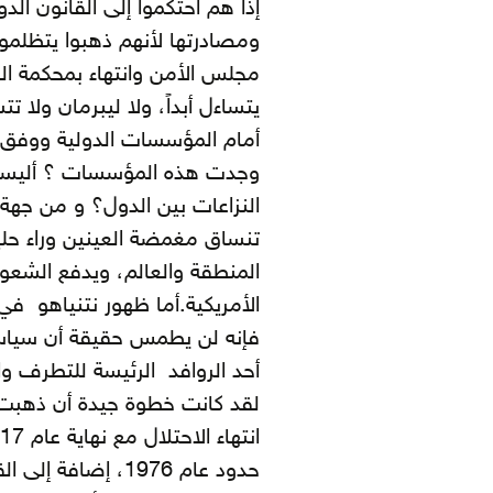
إذا هم احتكموا إلى القانون ال
ومصادرتها لأنهم ذهبوا يتظلمو
مجلس الأمن وانتهاء بمحكمة الجر
يتساءل أبداً، ولا ليبرمان ولا ت
أمام المؤسسات الدولية ووفق ا
وجدت هذه المؤسسات ؟ أليس
النزاعات بين الدول؟ و من جهة 
تنساق مغمضة العينين وراء حل
المنطقة والعالم، ويدفع الشعوب
الأمريكية.أما ظهور نتنياهو 
فإنه لن يطمس حقيقة أن سياسات
أحد الروافد الرئيسة للتطرف وا
لقد كانت خطوة جيدة أن ذهبت
حدود عام 1976، إضافة إلى القدس كعاصمة للدولة.