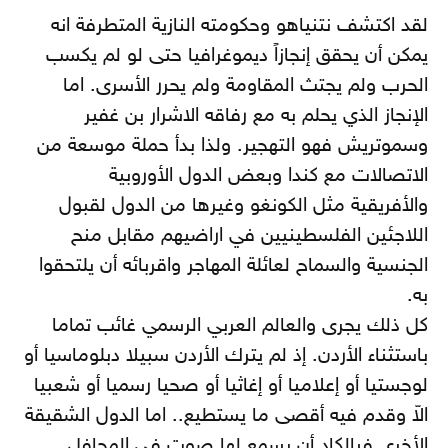
لقد اكتشف نتنياهو وحكومته النازية المتطرفة انه
يمكن أن يحقق إنجازاً ديموغرافيا حتى لو لم يكسب
الحرب ولم يجتث المقاومة ولم يحرر الأسرى. اما
الإنجاز الذي يحلم به مع رفاقه الاشرار بن غفير
وسموتريش فهو التهجير. ولذا بدأ حملة موسعة من
الاتصالات مع كندا وبعض الدول الأوروبية
والأفريقية مثل الكونغو وغيرها من الدول لقبول
اللاجئين الفلسطينيين في اراضيهم مقابل منح
الجنسية والسماح لعائلة المهاجر واقربائه أن يلتحقوا
به.
كل ذلك يجرى والعالم العربي الرسمي غائب تماما
باستثناء الأردن. إذ لم يترك الأردن سبيلا دبلوماسيا أو
لوجستيا أو إعلاميا أو إغاثيا أو صحيا رسميا أو شعبيا
الاّ وقدم فيه أقصى ما يستطيع.. اما الدول الشقيقة
الأخرى فبالكاد أن يسمع لها صوت في المحافل