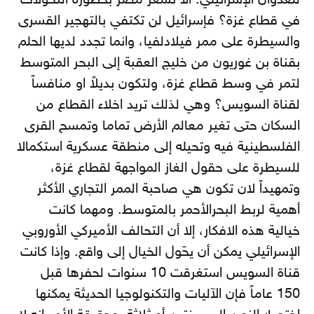
للعدوان الإسرائيلي. الا تشعر مصر بخطورة التحّولات
في قطاع غزة؟ فإسرائيل لن تكتفي بالتهجير القسرى
والسيطرة على ممر فيلادلفيا، وانما تجدد لديها الحلم
بقناة بن غوريون من خليج العقبة إلى البحر المتوسط
لتمر في وسط قطاع غزة، ولتكون بديلاً او منافساً
لقناة السويس؟ وهي لذلك تريد اخلاء القطاع من
السكان حتى تغير معالم الأرض تماما وتمسح القرى
الفلسطينية فيه وتحيله إلى منطقة عسكرية استكمالا
للسيطرة على حقول الغاز المواجهة لقطاع غزة،
وتمهيداً لان تكون هي صاحبة الممر التجاري الأكثر
أهمية لربط البحرالأحمر بالمتوسط. ومهما كانت
خيالية هذه الافكار، إلا أن التحالف الأميركي الأوروبي
الإسرائيلي يمكن أن يحّول الخيال إلى واقع. وإذا كانت
قناة السويس استغرقت 10 سنوات لحفرها قبل
150 عاماً فإن الآليات والتكنولوجيا الحديثة يمكنها