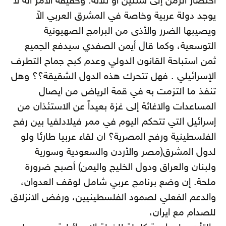
اختصار الزمن إلى سنتين أو ثلاثة. وحقيقة الأمر انه لا
يوجد دولة عربية وخاصة في المشرق العربي الاّ
ويصيبها الضرر والأذى من البرامج الصهيونية
التوسعية، وكما قال أيمن الصفدي سيدفع الجميع
ثمن استباحة القانون الدولي وعدم كبح جماح التطرف
الإسرائيلي . فهل تتحرك هذه الدول الشقيقة؟؟ وهل
تنفذ ما التزمت به في قمة الرياض من ايصال
المساعدات والاغاثة إلى غزة بعيداً عن الاستئذان من
إسرائيل التي تتحكم اليوم في ممر فيلادلفيا بين رفح
الفلسطينية ورفح المصرية؟ ان لقاء عربيا طارئا ولو
لدول المشرق(مصر والأردن والسعودية وسورية
ولبنان والعراق ودول الخليج واليمن) أصبح ضرورة
ملحة. إن وضع برنامج عربي شامل لوقف العدوان،
والدعم الفعلي لصمود الفلسطينيين، ورفض الانزلاق
للصدام مع ايران،