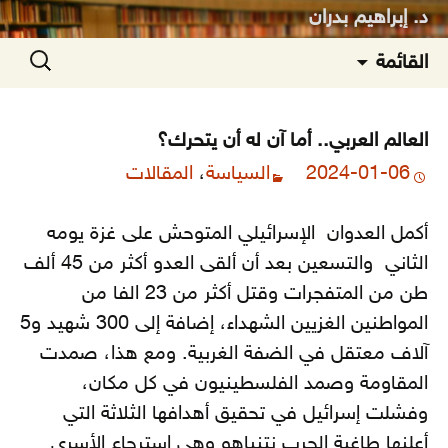
د. إبراهيم بدران
انتقل
البحث
القائمة
إلى
عن:
المحتوى
العالم العربي.. أما آن له أن يتحرك؟
2024-01-06
السياسة
،
المقالات
أكمل العدوان الإسرائيلي المتوحش على غزة يومه
الثاني والتسعين بعد أن ألقى العدو أكثر من 45 ألف
طن من المتفجرات وقتل أكثر من 23 الفا من
المواطنين الغزيين الشهداء، إضافة إلى 300 شهيد و5
آلاف معتقل في الضفة الغربية. ومع هذا، صمدت
المقاومة وصمد الفلسطينيون في كل مكان،
وفشلت إسرائيل في تحقيق أهدافها الثلاثة التي
أعلنها طاغية الحرب نتنياهو وهي
استرجاع الأسرى