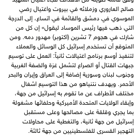
وفق قائمة طويلة من الأهداف فجاء اغتيال الشهيد
صالح العاروري وزملائه في بيروت واغتيال رضي
الموسوي في دمشق والقائمة في اتساع، إلى الدرجة
التي ذهب فيها رئيس الموساد ليقول» إن كل من
شارك في هجوم 7 تشرين (اكتوبر) مهدور دمه. ومن
المتوقع أن تستخدم إسرائيل كل الوسائل والعملاء
لتنفيذ أوسع برنامج اغتيالات ثانياً: العمل على توسيع
جبهات القتال أو الصراع لتشمل غزة والضفة الغربية
وجنوب لبنان وسورية إضافة إلى العراق وإيران والبحر
الأحمر. ويهدف نتنياهو من هذا التوسيع اشغال
مختلف الأطراف عن ما تقوم به إسرائيل من جهة،
وإبقاء الولايات المتحدة الأميركية وحلفائها مشغولة
بما يجري وقلقة على مصالحها وعلى مستقبل
إسرائيل من جهة ثانية، والتغطية على محاولات
التهجير القسرى للفلسطينيين من جهة ثالثة.