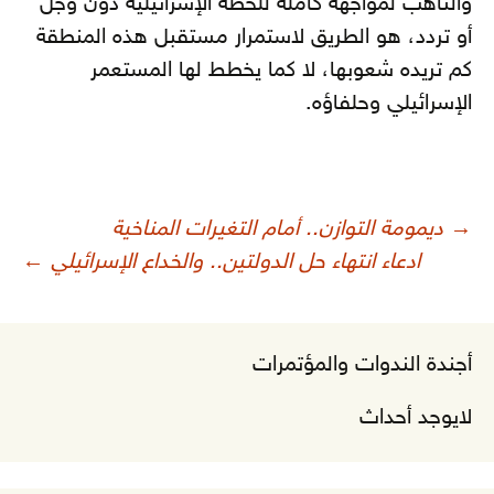
والتأهب لمواجهة كاملة للخطة الإسرائيلية دون وجل
أو تردد، هو الطريق لاستمرار مستقبل هذه المنطقة
كم تريده شعوبها، لا كما يخطط لها المستعمر
الإسرائيلي وحلفاؤه.
صفّح
→
ديمومة التوازن.. أمام التغيرات المناخية
لمقالات
ادعاء انتهاء حل الدولتين.. والخداع الإسرائيلي
←
أجندة الندوات والمؤتمرات
لايوجد أحداث