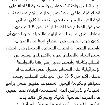
الإسرائيليين واجتثاث حماس والسيطرة الكاملة على
قطاع غزة. ولكي يبحث عن إنجاز من نوع ما، امعنت
قوة الحرب الإسرائيلية في التدمير الكلي لمباني
ومرافق القطاع مما اضطرار أكثر من 1.5 مليون
مواطن غزي من ترك منازلهم والتحرك جنوبا دون أن
تكون قرى الجنوب في القطاع آمنة من العدوان.
واستمر الحصار والعقاب الجماعي المتمثل في المجازر
ومنع المياه والغذاء والدواء والكهرباء والوقود عن
القطاع بكامله وأصبح معبر رفح رهنا بالموافقة
الإسرائيلية على السماح بدخول بضع شاحنات لا
تغطي أكثر من 5 % من احتياجات القطاع. ويسعى
نتنياهو وحكومة اليمين المتطرف تطبيق نفس برامج
المجاعة والأمراض الذي استخدمته اليابان ضد الصين
في الحرب العالمية الثانية. ورغم كل ذلك يدعي
الرئيس الأميركي أن حليفته المقيتة «إسرائيل لا