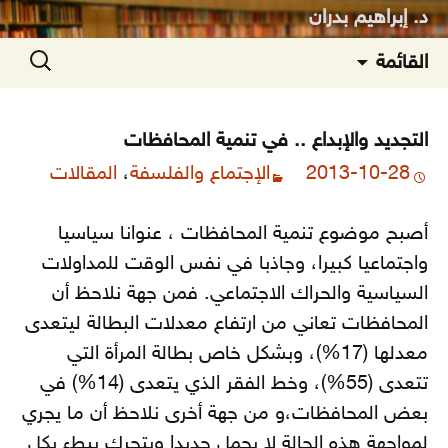
د. إبراهيم بدران
انتقل
البحث
القائمة
إلى
عن:
المحتوى
التجديد والإبداع .. في تنمية المحافظات
2013-10-28
الإجتماع والفلسفة
،
المقالات
أصبح موضوع تنمية المحافظات ، عنوانا سياسيا
واجتماعيا كبيرا، وجاذبا في نفس الوقت للمداولات
السياسية والحراك الاجتماعي. فمن جهة نلاحظ أن
المحافظات تعاني من ارتفاع معدلات البطالة ليتعدى
معدلها (17%)، وبشكل خاص بطالة المرأة التي
تتعدى (55%)، وخط الفقر الذي يتعدى (14%) في
بعض المحافظات
،و من جهة أخرى نلاحظ أن ما يجري
لمواجهة هذه الحالة لا يحمل جديدا ويتحرك ببطء بكل