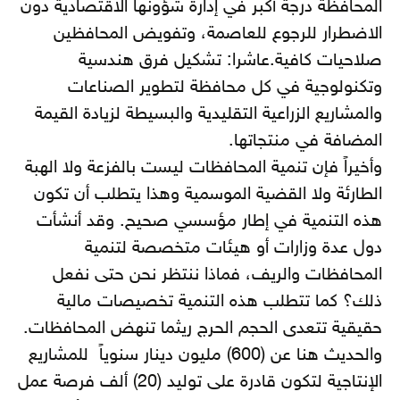
المحافظة درجة أكبر في إدارة شؤونها الاقتصادية دون
الاضطرار للرجوع للعاصمة، وتفويض المحافظين
صلاحيات كافية.عاشرا: تشكيل فرق هندسية
وتكنولوجية في كل محافظة لتطوير الصناعات
والمشاريع الزراعية التقليدية والبسيطة لزيادة القيمة
المضافة في منتجاتها.
وأخيراً فإن تنمية المحافظات ليست بالفزعة ولا الهبة
الطارئة ولا القضية الموسمية وهذا يتطلب أن تكون
هذه التنمية في إطار مؤسسي صحيح. وقد أنشأت
دول عدة وزارات أو هيئات متخصصة لتنمية
المحافظات والريف، فماذا ننتظر نحن حتى نفعل
ذلك؟ كما تتطلب هذه التنمية تخصيصات مالية
حقيقية تتعدى الحجم الحرج ريثما تنهض المحافظات.
والحديث هنا عن (600) مليون دينار سنوياً للمشاريع
الإنتاجية لتكون قادرة على توليد (20) ألف فرصة عمل