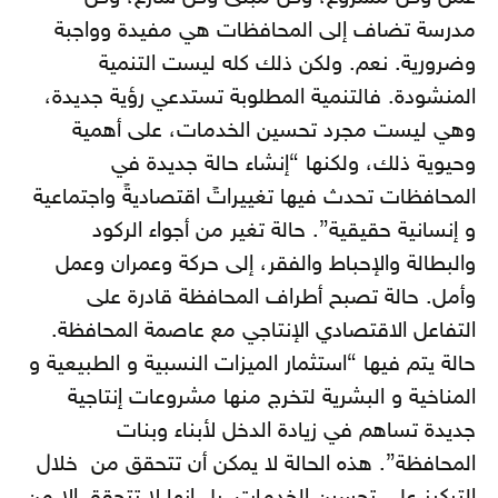
مدرسة تضاف إلى المحافظات هي مفيدة وواجبة
وضرورية. نعم. ولكن ذلك كله ليست التنمية
المنشودة. فالتنمية المطلوبة تستدعي رؤية جديدة،
وهي ليست مجرد تحسين الخدمات، على أهمية
وحيوية ذلك، ولكنها “إنشاء حالة جديدة في
المحافظات تحدث فيها تغييراتً اقتصاديةً واجتماعية
و إنسانية حقيقية”. حالة تغير من أجواء الركود
والبطالة والإحباط والفقر، إلى حركة وعمران وعمل
وأمل. حالة تصبح أطراف المحافظة قادرة على
التفاعل الاقتصادي الإنتاجي مع عاصمة المحافظة.
حالة يتم فيها “استثمار الميزات النسبية و الطبيعية و
المناخية و البشرية لتخرج منها مشروعات إنتاجية
جديدة تساهم في زيادة الدخل لأبناء وبنات
المحافظة”. هذه الحالة لا يمكن أن تتحقق من خلال