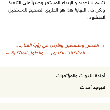
تتسم بالتجديد و الإبداع المستمر وصبراً على التنفيذ.
ولكن في النهاية هذا هو الطريق الصحيح للمستقبل
المنشود .
صفّح
→
القدس وفلسطين والأردن في رؤية الفنان…
لمقالات
المشكلات الكبـرى … والحلول المبتكـرة
←
أجندة الندوات والمؤتمرات
لايوجد أحداث