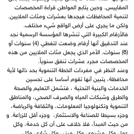
المقاييس. وحين يتابع المواطن قراءة المخصصات
لتنمية المحافظات فيجدها بعشرات ومئات الملايين.
ولكن ما يجري على أرض الواقع شيء مختلف.
فالأرقام الكبيرة التي تنشرها المؤسسة الرسمية نجد
عند التدقيق أنها أرقام وضعت لتغطي (4) سنوات أو
(6) سنوات. الأمر الذي يجعل مئات الملايين من هذه
المخصصات مجرد عشرات تنفق سنوياً.
وعند النظر في مفردات الخطة التنموية بحد ذاتها لأية
محافظة، يتبين أنها تقوم أساسا على تحسين
الخدمات والبنية التحتية ، فتشمل التعليم والصحة
والطرق وشبكات المياه والصرف الصحي، والمناطق
التنموية وتكنولوجيا المعلومات، والثقافة والرياضة،
وجزء بسيطا للصناعة والاستثمار، وجزء أقل للزراعة. و
من حيث المبدأ، فلا خلاف على أن كل خدمة، وكل
عمل وكل مشروع، وكل مبنى وكل شارع، وكل