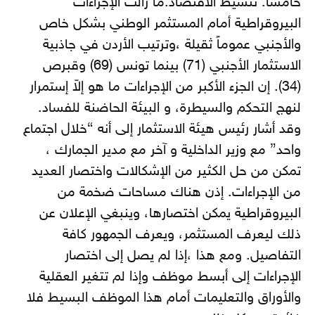
خامساً: تنشيط الاقتصاد:ما زالت الإجراءات
البيروقراطية أمام المستثمر الوطني بشكل خاص
والأجنبي عموماً ثقيلة ،وترتيب الأردن في جاذبية
الاستثمار الأجنبي (71) بينما تونس (69) وقبرص
(34). إن الجزء الأكبر من الإجراءات ما هو إلاّ إستمرار
لنهج التحكم والسيطرة، و البيئة الحاضنة للفساد.
وقد أشار رئيس هيئة الاستثمار إلى أنه “خلال اجتماع
واحد” مع وزير الداخلية و آخر مع مدير الجمارك ،
تمكن من حل الكثير من الإشكالات واختصار العديد
من الإجراءات. إذن هناك مساحات ضخمة من
البيروقراطية يمكن اختصارها، وينبغي الإعلان عن
ذلك ليعرف المستثمر، ويعرف الجمهور كافة
التفاصيل. ومع هذا ،إذا لم يصل إلى اختصار
الإجراءات إلى أبسط موظف وإذا لم تتغير العقلية
والأوراق والتعليمات أمام هذا الموظف البسيط فلا