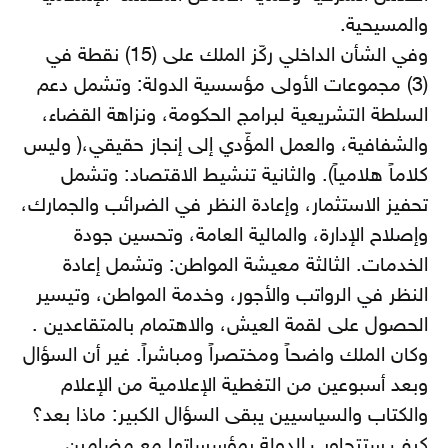
والمسيحية.
وفي الشأن الداخلي ركّز الملك على (15) نقطة في
(3) مجموعات الأولى مؤسسية الدولة: وتشمل دعم
السلطة التشريعية لبرامج الحكومة، ونزاهة القضاء،
والشفافية، والعمل المؤّدي إلى إنجاز حقيقي،( وليس
كلاماً هلامياً). والثانية تنشيط الاقتصاد: وتشمل
تحفيز الاستثمار، وإعادة النظر في الضرائب والجمارك،
وإصلاح الإدارة، والمالية العامة، وتحسين جودة
الخدمات. الثالثة معيشة المواطن: وتشمل إعادة
النظر في الرواتب والأجور، وخدمة المواطن، وتيسير
الحصول على لقمة العيش، والاهتمام بالمتقاعدين .
وكان الملك واضحاً ومختصراً ومباشراً. غير أن السؤال
وبعد أسبوعين من التغطية الإعلامية من الإعلام
والكتاب والسياسيين يبقى السؤال الكبير: ماذا بعد؟
كيف ستتجاوب الدولة بمؤسساتها مع مضامين