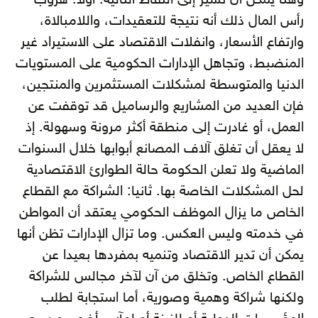
وهنا يمكن أن نشير إلى النقاط التالية: أولاً: هروب
رأس المال ذلك أنه نتيجة للتعقيدات، واللامبالاة،
وارتفاع الأسعار، وانفلات الاقتصاد على الاستيراد غير
المنضبط، وتجاهل الإدارات الحكومية على المستويات
الدنيا والمتوسطة لمشكلات المستثمرين والمنتجين،
فإن العديد من المشاريع والرساميل قد توقفت عن
العمل، أو غادرت إلى منطقة أكثر مرونة وسهولة. إذ
لا يعقل أن تغلق آلاف المصانع أبوابها خلال السنوات
الماضية ولا تعلن الحكومة حالة الطوارئ الاقتصادية
لحل المشكلات الخاصة بها. ثانيا: الشراكة مع القطاع
الخاص ما يزال الموظف الحكومي يعتقد أن المواطن
في خدمته وليس العكس. وما تزال الإدارات تظن أنها
يمكن أن تدير الاقتصاد وتنميه بمفردها بعيدا عن
القطاع الخاص. وتخلق من آن لآخر مجالس للشراكة
ولكنها شراكة وهمية وصورية، أما استجابة لطلب