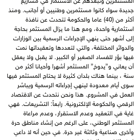
المستثمرين وتبعدهم عن الاستثمار في مشاريع
جديدة سواء كانوا مستثمرين وطنيين أو أجانب. ومنذ
أكثر من (40) عاما والحكومة تتحدث عن نافذة
استثمارية واحدة، ومع هذا ما يزال المستثمر بحاجة
إلى أشهر حتى ينهي الإجراءات الرسمية بين الوزارات
والدوائر المختلفة، والتي لتعددها وتعقيداتها نمت
فيها بؤر للفساد الصغير أو الكبير. لا يقبل ولا يعقل
أن يعاني و”يدوخ” المستثمر أشهرا وأحيانا أكثر من
سنة ، بينما هناك بلدان كثيرة لا يحتاج المستثمر فيها
سوى أيام معدودة لينهي إجراءاته الرسمية ويباشر
العمل في المشروع. هذا ونحن نتحدث عن الاقتصاد
الرقمي والحكومة الإلكترونية. رابعاً: التشريعات. فهي
غاية في التعقيد وعدم الاستقرار، وعدم مراعاة
المستثمر الوطني، على الرغم من إنشاء مناطق حرة
وأخرى صناعية وثالثة غير حرة. في حين أنه لا داعي