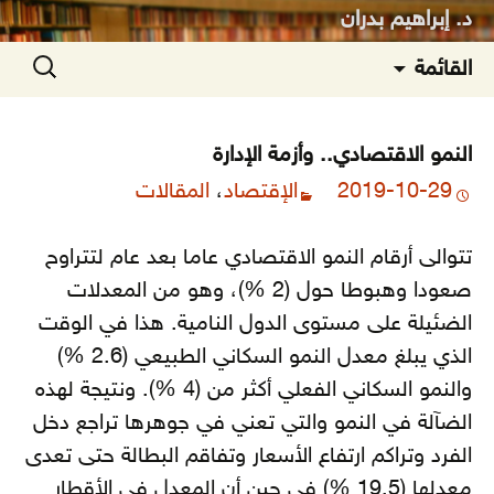
د. إبراهيم بدران
انتقل
البحث
القائمة
إلى
عن:
المحتوى
النمو الاقتصادي.. وأزمة الإدارة
2019-10-29
الإقتصاد
،
المقالات
تتوالى أرقام النمو الاقتصادي عاما بعد عام لتتراوح
صعودا وهبوطا حول (2 %)، وهو من المعدلات
الضئيلة على مستوى الدول النامية. هذا في الوقت
الذي يبلغ معدل النمو السكاني الطبيعي (2.6 %)
والنمو السكاني الفعلي أكثر من (4 %). ونتيجة لهذه
الضآلة في النمو والتي تعني في جوهرها تراجع دخل
الفرد وتراكم ارتفاع الأسعار وتفاقم البطالة حتى تعدى
معدلها (19.5 %) في حين أن المعدل في الأقطار