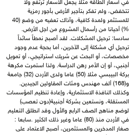
في أسعار الطاقة مثلا يجعل الأسعار ترتفع ولا
تتخفض، ولم تفكر بتأجير الأرض بأجور رمزية
للمستثمر ولمدة كافية، وآذاك تعفيه من وضع (40
%) أحيانا من رأسمال المشروع من اجل الأرض.
سادسا: ترحيل المشكلات. لقد أصبح نمطاً سائداً
ترحيل أي مشكلة إلى الآخرين، أما بحجة عدم وجود
مخصصات، أو البحث عن شريك استراتيجي، أو تمويل
أجنبي، أو إن الأمر رهن الدراسة. ولذا استمرت مكرهة
بركة البيبسي مثلا (50) عاما ولدى الأردن (32) جامعة
و(168) ألف مهندس ومئات المقاولين الجيدين.
وكذلك النافذة الاستثمارية، وإعادة تنظيم المؤسسات
المستقلة، ونستعين بشركة أجنبية(دون تعصب)
لوضع مناهج الصف الرابع والأول وقد انطلق التعليم
في الأردن منذ (80) عاما وغير ذلك الكثير .سابعا :
صغار المدخرين والمستثمرين، أصبح الاعتماد على