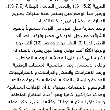
العربية (15.2 %) والمعدل العالمي للبطالة (7.9 %)،
ويعبر هذا الوضع حين يستمر لعدة سنوات بصريح
العبارة، عن فشل في إدارة الاقتصاد.
وعند مقارنة دخل الفرد في الأردن محسوباً بالقوة
الشرائية مع دخل الفرد في مصر وتركيا، نجد أنه
الأدنى لدينا (9) آلاف دولار ومصر (12) ألف دولار
وتركيا (28) ألف دولار. وهذا حين يقترن بالغلاء له
تأثير سلبي كبير على المعيشة اليومية للمواطن،
وعلى الاستثمار، وعلى تنافسية المنتجات الوطنية.
ورغم الاقتراحات والأفكار والدراسات والاستراتيجيات
العديدة والرسائل الملكية المتوالية بضرورة معالجة
الموضوع الاقتصادي بجدية، إلاّ أن الإدارات المتعاقبة
وجدت عذرا كبيرا كافيا وهو “عدم استقرار المنطقة
والمناطق الملتهبة حولنا”. وكأنه لا شيء يمكن عمله
حتى تستقر المنطقة ويعمها السلام. وآذاك يكون