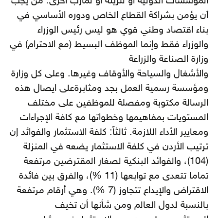
المؤسسات الدولية أو للزينة أو لمآرب أخرى. من يجب
أن يؤمن بشراكة القطاع الخاص ودوره الأساسي في
بناء اقتصاد وطني قوي هو ليس رئيس الوزراء
والوزراء فقط وإنما الموظف البسيط (مع الاحترام) في
وزارة الصناعة والزراعة
والأشغال والسياحة والأوقاف وغيرها. وعلى كل وزارة
ومؤسسة رسمية العمل بجد ومثابرةعلى ايصال هذه
الرسالة مكتوبة ومفصلة للموظفين على مختلف
المستويات بمفاهيمها وخطواتها مع كافة الإجراءات
ومعايير الأداء اللازمة. ثالثاً: كلفة الاستثمار والفوائد إن
ترتيب الأردن في كلفة الاستثمار يضعه في المنزلة
(104)، والفوائد البنكية لصغار المقترضين مرتفعة
تماما تتعدى مع توابعها (11 %)، والفرق بين فائدة
الاقتراض والإيداع تتجاوز (7 %). وهي أرقام مرتفعة
بالنسبة لدول العالم ومن شأنها أن تخيف