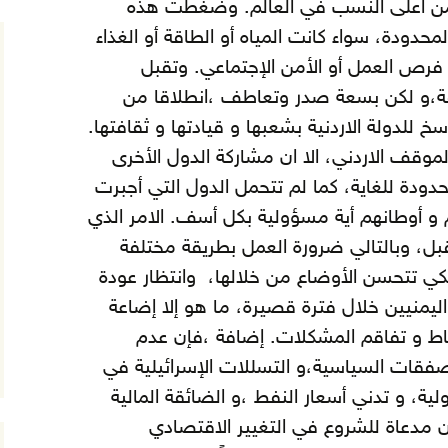
ي من اعلى النسب في العالم. وضغطت هذه
لمحدودة، سواء كانت المياه أو الطاقة أو الغذاء
و فرص العمل أو الأمن الإجتماعي.
وتقبل
قة،و لكن بسعة صدر وتعاطف ،انطلاقا من
خ للدولة الاردنية بشعبها و قيادتها و ثقافتها.
لموقف الاردني، الا ان مشاركة الدول الأخرى
حدودة للغاية، كما لم تتحمل الدول التي أجبرت
 و أوطانهم أية مسؤولية بكل أسف. الامر الذي
بل، وبالتالي ضرورة العمل بطريقة مختلفة
كي تتحسن الأوضاع من خلالها، وانتظار عودة
 اليمنيين خلال فترة قصيرة، ما هو إلا إضاعة
اط و تفاقم المشكلات. إضافة ،فإن عدم
صفقات السياسية،و التسللات الإسرائيلية في
لية، و تدني أسعار النفط ،و الضائقة المالية
 مدعاة للشروع في التغيير الاقتصادي