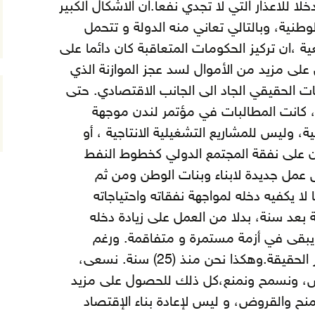
ا للاعذار التي لا تجدي نفعاً. ان الاشكال الكبير
لوطنية، وبالتالي تعاني منه الدولة و تتحمل
 ،ان تركيز الحكومات المتعاقبة كان دائما على
على مزيد من الأموال لسد عجز الموازنة الذي
فات الحقيقي الجاد الى الجانب الاقتصادي. حتى
، كانت المطالبات في مؤتمر لندن موجهة
ة، وليس للمشاريع التشغيلية الانتاجية ، أو
ون على نفقة المجتمع الدولي كخطوط النفط
 عمل جديدة لابناء وبنات الوطن ومن ثم
ا يكفيه دخله لمواجهة نفقاته واحتياجاته
 بعد سنة، بدلا من العمل على زيادة دخله
 يبقى في أزمة مستمرة و متفاقمة. ورغم
سذاجة المثال إلا انه يمثل جوهر الحقيقة. وهكذا نحن منذ (25) سنة. نسعى،
، ونسمح ونمنع،كل ذلك للحصول على مزيد
نح والقروض، و ليس لإعادة بناء الإقتصاد