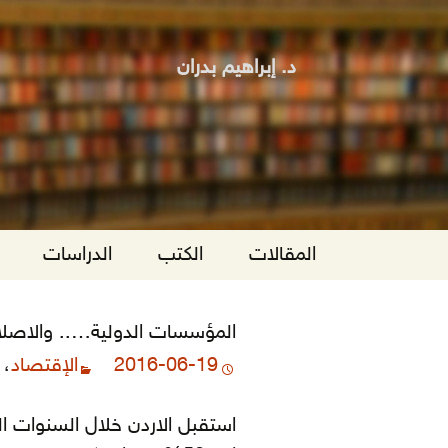
د. إبراهيم بدران
انتقل
المقالات
الكتب
الدراسات
إلى
المحتوى
المؤسسات الدولية….. والاصلا
2016-06-19
الإقتصاد
،
‎استقبل الاردن خلال السنوات ا