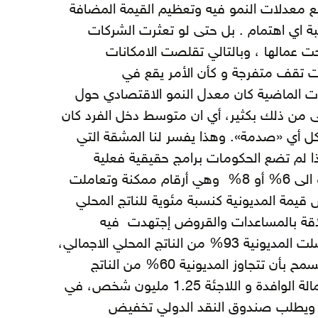
ع معدلات النمو فيه وتعظيم القيمة المضافة
بة اي اهتمام . بل حتى لو تعثرت الشركات
ت عمالها ، وبالتالي تقلصت الامكانات
ت تقف متفرجة و كأن الأمر يقع في
ات الماضية كان معدل النمو الاقتصادي حول
ى من ذلك بكثير، أي ان متوسط دخل الفرد كان
 أي «صدمة». وهذا يفسر لنا المشقة التي
ا لم تضع الحكومات برامج حقيقية فعلية
ابداعية جديدة لرفع معدل النمو الى 6% أو 8% وهي أرقام ممكنة وتعاملت
قيمة المديونية كنسبة مئوية للناتج المحلي
علاقة بالمساعدات والقروض إجتهدت فيه
الحكومات كل الاجتهاد حتى وصلت المديونية 93% من الناتج المحلي الاجمالي،
في حين ان القانون الاردني لا يسمح بأن تتجاوز المديونية 60% من الناتج
المحلي الاجمالي ،و وصلت العمالة الوافدة و اللاجئة 1.25 مليون شخص، في
عدت البطالة حاجز 14%. ويطلب صندوق النقد الدولي تخفيض