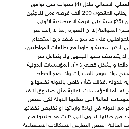
المديونية الى 73% من الناتج المحلي الاجمالي خلال (4) سنوات حتى يوافق
على برنامج الاقتراض الجديد.،و يطاب المانحون 200 ألف فرصة عمل للاجئين
من سوريا. رغم مرور ما يقرب من (25) سنة على الازمة الاقتصادية الأولى
» المتوالية إلا ان الصورة ربما لا زالت غير
لمواطنين على حد سواء. فلقد درج استخدام
 الاكثر شعبية وتجاوبا مع تطلعات المواطنين،
ي لا يتعاطف معها الجمهور ولا يتفاعل مع
كر دائما و بشكل قطعي: «أن المؤسسات الدولية
صلاح ،ولا تقوم بالمبادرات ولا تضع الخطط
صادية للدولة .فذلك شأن خاص بالدولة نفسها.و
لا» .أما المؤسسات المالية مثل صندوق النقد
سهيلات المالية التي تطلبها الدولة لكي تضمن
مع الدولة في زيادة وارداتها أو تقليص نفقاتها
دد من خلالها الديون التي كانت قد طلبتها من
 المالية، بغض النظرعن الاشكالات الاقتصادية