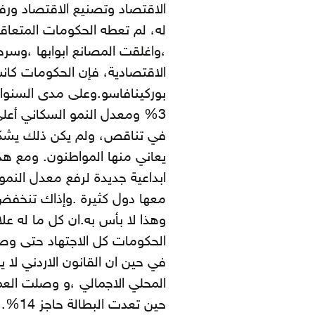
الاقتصاد وتصنيع الاقتصاد ورف
له، لم تعطه الحكومات المتعاق
،واغلقت المصانع ابوابها ،وسرح
الاقتصادية، فإن الحكومات كان
بوركينافاسو. وعلى مدى السنو
3% ومعدل النمو السكاني أعل
في تناقص، ولم يكن ذلك يشكل
يعاني منها المواطنون. ومع هذ
معها دول كثيرة .وإذاك تنخفض 
وهذا لا بأس به. ان كل ما له 
حين ت