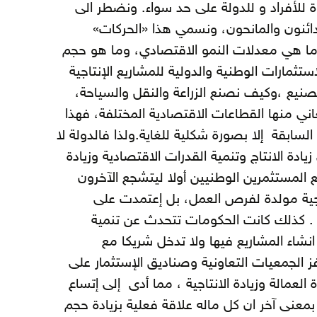
ة للأفراد و للدولة على حد سواء. ونضطر الى
لدائنون والمانحون، ونسمي هذا «الحركات»
 ما هي معدلات النمو الاقتصادي، وما هو حجم
تثمارات الوطنية والدولية للمشاريع الإنتاجية
صنيع ،وكيف نصنع الزراعة والنقل والسياحة،
ني منها القطاعات الاقتصادية المختلفة، فهذا
سابقة إلا بصورة شكلية للغاية.ولذا فالدولة لا
ة الانتاج وتنمية القدرات الاقتصادية وزيادة
المستثمرين الوطنيين أولا ليتشجع الآخرون
جية مولدة لفرص العمل، بل إعتمدت على
 . كذلك كانت الحكومات تتحدث عن تنمية
نشاء المشاريع فيها ولا تدخل شريكا مع
 الجمعيات التعاونية وصناديق الإستثمار على
 العمالة وزيادة الانتاجية ، مما أدى إلى إتساع
بمعنى آخر ان كل ماله علاقة فعلية بزيادة حجم