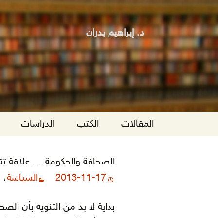
د. إبراهيم بدران
انتقل
المقالات
الكتب
الدراسات
إلى
المحتوى
الصحافة والحكومة…. علاقة تتط
2013-11-17
السياسة
،
ا
بداية لا بد من التنويه بأن ال