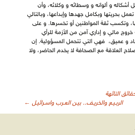
أشكاله و ألوانه و وسطائه و وكلائه، وأن
 بحريتها وبكامل جهدها وإبداعها، وبالتالي
، وتكسب ثقة المواطنين أو تخسرها. و على
روج مالي و إداري آمن من الأزمة للرأي
جاد و عميق، فهي التي تتحمل المسؤولية. إن
صلاح العلاقة مع الصحافة لا يخدم الحاضر، ولا
قائق التائهة
الربـيـع والخريـف.. بيـن العـرب واسـرائيـل
←