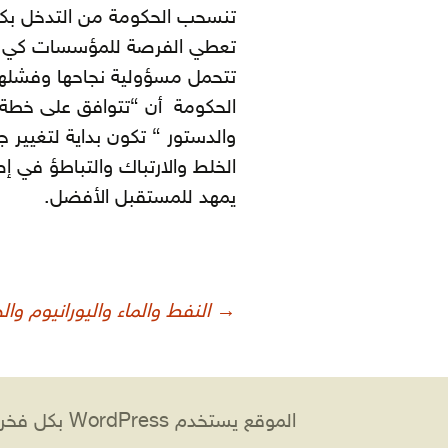
تنسحب الحكومة من التدخل بكل 
تعطي الفرصة للمؤسسات كي تعمل
تتحمل مسؤولية نجاحها وفشلها
الحكومة أن “تتوافق على خطة خ
والدستور “ تكون بداية لتغيير 
الخلط والارتباك والتباطؤ في إ
يمهد للمستقبل الأفضل.
صفّح
→
النفط والماء واليورانيوم والح
لمقالات
الموقع يستخدم WordPress بكل فخر