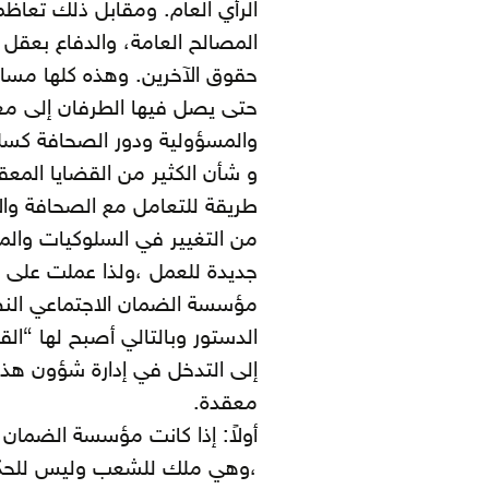
الرأي العام. ومقابل ذلك تعا
المصالح العامة، والدفاع بعقل 
حقوق الآخرين. وهذه كلها مسائ
حتى يصل فيها الطرفان إلى مع
والمسؤولية ودور الصحافة كسلط
و شأن الكثير من القضايا المع
طريقة للتعامل مع الصحافة والإ
من التغيير في السلوكيات والم
جديدة للعمل ،ولذا عملت على 
مؤسسة الضمان الاجتماعي الن
الدستور وبالتالي أصبح لها “الق
إلى التدخل في إدارة شؤون ه
معقدة.
أولاً: إذا كانت مؤسسة الضمان 
،وهي ملك للشعب وليس للحكوم