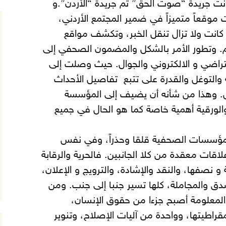
ء الإمارة عام 1921 فكانت جريدة “صوت الحق” ثم جريدة “الأردن”.و
موقعاً متميزاً في ضمير المجتمع الأردني،
ي كانت ولا تزال تنقل الخبر، وتكشف مواقع
م.
وتطور الأمر بالشكل والمضمون الصحفي إلى
فتراضي و الالكتروني والجوال. حيث وصلت إلى
والتوغل والقدرة على تتبع تفاصيل الأحداث
ل. وهذا من شأنه أن يضيف إلى المؤسسة
 والورقية أهمية خاصة كما هو الحال في جميع
ؤسسات الصحفية قلقا وحذراً، وفي نفس
قات معقدة من كلا الجانبين. فالحرية والرقابة
و نصفها، والنقد والإشادة، والترويج و الإعلان،
صدق والمجاملة، كلها تسير جنبا إلى جنب. ومن
لمعلومة أصبح جزءا من حقوق الإنسان،
قراطيتها، وواحدة من آليات الإصلاح، وتنوير