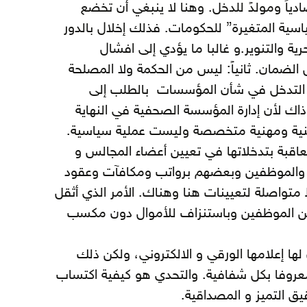
دياً ومولدً للدخل. وهنا لا ينبغي أن تخضع
اسية المتغيرة” للحكومات. فذلك إخلال بالدور
رية والتنوير.و غالبا ما يؤدي إلى افشال
الضمان. ثانياً: ليس من الحكمة ولا المصلحة
ى التدخل في شأن المؤسسات بالطلب إلى
ك لأن إدارة المؤسسة الصحفية في النهاية
فنية ومهنية متخصصة وليست عملية سياسية.
تعاقبة بتدخلاتها في تعيين أعضاء المجالس و
اب والموظفين وبعضهم برواتب ومكافآت وعقود
متواصلة لتعيينات هنا وهناك. الأمر الذي أثقل
من الموظفين وباستنزاف للأموال دون مكسب
لها إعلامها الورقي و الالكتروني، ولكن ذلك
روفا بكل شفافية. والتحدي هو كيفية اكتساب
يق التميز و المصداقية.