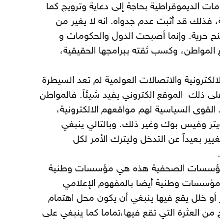
مات الديموقراطية بحاجة إلى دعاية وترويج كما
ر قبل (30) أو (40) سنة، فذلك قد أثبت عدم جدواه. انه لا يغير من
منح حرية. وإنما أصبحت الدول والحكومات و
 المواطن، وكسب ثقته ببرامجها الحقيقية،
الكترونية والاتصالات العولمية لم تعد السيطرة
 ذلك الموقع الكتروني يفيد شيئاً. فالمواطن
 القوى السياسية لهم مواقعهم الالكترونية،
تر وفيس بوك وغير ذلك. وبالتالي ينبغي
ير بعيداً عن التدخل وليترك الأمر لكل
المؤسسات الصحفية هذه هي مؤسسات وطنية
ومؤسسات وطنية أيضا بالمفهوم الإعلامي
ر أو خلل يقع فيها ينبغي أن يكون محل اهتمام
من العثرة التي تقع فيها،تماما كما ينبغي على