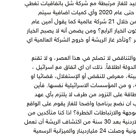
وحيد للغاز مرتبطة مع شركة شل باتفاقيات تغطي
احتياجات الأردن لغايات الكهرباء حتى عام 2020 وأي كميات اضافية سيتم
استيرادها من السوق العالمي من خلال 21 شركة عالمية كما يقول أمين عام
يكون الخيار الرابع؟ ومن يضمن أنه لا يصبح الخيار
؟وتأخر غاز الريشة أو خروج الشركة العالمية اي
التناقض لا تصلح في هذا العصر، و لا تقنع
لة اطلاقاً. ذلك ان اي اتفاق مع اسرائيل ،
مبيتة، معرض للنقض أو الإستغلال، قضائيا او
، و من المؤسسات الاسرائيلية نفسها. فأين
اقة على التزود من طرف لا يلتزم بأي عهد
ان نضع برنامجا واضحا للغاز يقوم على الواقع
جهة والارتباطات الخطرة؟ اذا كنا متأكدين من
غاز الريشة الا تستطيع الكوادر الاردنية بعد 30 سنة من اكتشاف الريشة أن تعمل
على استخراجه؟ واذا كانت المديونية وصلت 24 ملياردينار والميزانية الرسمية