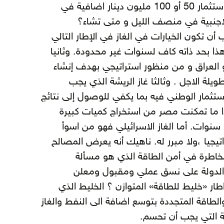
8700 مليون دينار الا نستطيع استثمار 50 أو 100 مليون دينار اضافية في
 الاجنبية في منصف الليل و متى تشاء؟
أن تكون الخيارات في الغاز في الإطار التالي
. وهذا بحد ذاته كاف لسنوات غير محدودة. وثانيا
العراق و من منظور استراتيجي بهدف إنشاء
يلة الاجل . وثالثا غاز الريشة الذي يجب
لإستثمار الوطني فيه بما يكفي للوصول إلى نتائج
اذا ما تمكنت مصر من استخراج كميات كبيرة
ديدة قابلة للتصدير خلال (10) سنوات. أما الغاز الاسرائيلي فهو من اسوأ
اتيجيا ،ولا مبرر له. ناهيك أنه يعرض المصالح
المخاطرة في أمن الطاقة الذي هو مسألة
 الدولة على نسق عملي ومقبول ومعلن
ار «خليط للطاقة» المتوازن ؟ الخليط الذي
والطاقة المتجددة بتوسع اضافة الى النفط والغاز
 التي يجب أن تحسم.