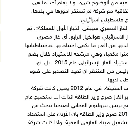
فيه من الوضوح شيء ،ولا يعلم أحد ما هي
اتفاقية مع شركة لم تستقر امورها في بلدها.
ع فلسطيني اسرائيلي.
لغاز المصري سيبقى الخيار الأول للمملكة». ثم
ز الاسرائيلي هوالخيار الرابع. أي غاز مصري
ها من الغاز ما يكفي احتياجاتها .فاحتياطياتها
تتجاوز 2.6 تريليون مترا مكعبا، وهي مرشحة للاستيراد خلال بضع
سنوات، و قد وقعت اتفاقية لاستيراد الغاز الإسرائيلي عام 2015 . بل انها
وليس من المنتظر ان تعيد التصدير على ضوء
طي لديها.
أما غاز الريشة فيكاد أحد لا يعرف الحقيقة. في عام 2012 وحين كانت شركة
الغاز صرح وزير الطاقة انذاك اننا سنصبح عام
خروج برتش بتروليوم الفجائي اصبحنا نبحث عن
الغاز في كل مكان. وفي عام 2015 صرح وزير الطاقة بان الأردن على استعداد
تشغيل ميناء الغازفي العقية. واذا كانت شركة