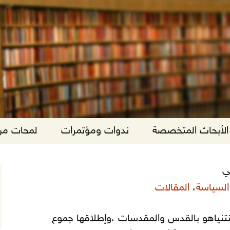
الأبحاث المتخصصة
ندوات ومؤتمرات
لمحات من 
لي
السياسة
،
المقالات
نتنياهو بالقدس والمقدسات ،وإطلاقها جموع