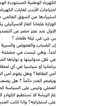
الكهرباء الوطنية المستوردة ال
الوزارة فلماذا الغاز الاسرائيلي 
الاول عند عجز مصر عن التصدير 
بي جي في ليلة ظلماء.؟
إن الضباب والغموض والسرية و
احداً، وهي ليست في مصلحة الدو
في ظل عدوانيتها و نواياها ال
برلمانيا او سياسيا في أي لحظة
أمن الطاقة؟ وهل يقوم أمن الط
ويضمر الغدر دائماً.؟ هل يصعب 
العملي وليس على السياسة المو