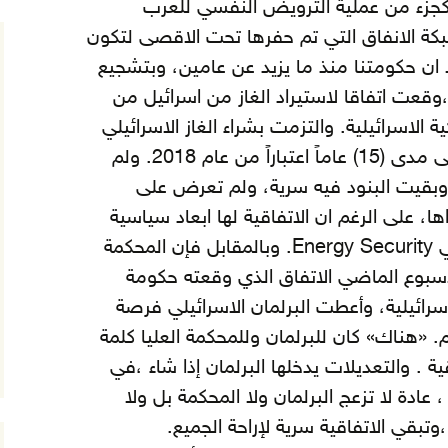
جزء من عملية الترويض النفسي للعرب
كة الانفاق التي تم حفرها تحت الاقصى لتكون
لا ان حكومتنا منذ ما يزيد عن عامين، وبتشجيع
،وقعت اتفاقا لاستيراد الغاز من اسرائيل من
ة الاسرائيلية.
والتزمت بشراء الغاز الاسرائيلي
بمعدل (1) مليار دولار سنويا على مدى (15) عاماً اعتباراً من عام 2018. ولم
وبقيت البنود فيه سرية، ولم تعرض على
اها، على الرغم ان الاتفاقية لها ابعاد سياسية
،وتؤثر في «أمن الطاقة» الأردني Energy Security. وبالمقابل فإن المحكمة
لاسبوع الماضي الاتفاق الذي وقعته حكومة
اسرائيلية، وأعطت البرلمان الاسرائيلي فرصة
م. «هناك» كان للبرلمان وللمحكمة العليا كلمة
 . والتعديلات يدخلها البرلمان إذا شاء ،في
، عادة لا تزعج البرلمان ولا المحكمة بل ولا
تبقي الاتفاقية سرية لإراحة الجميع.