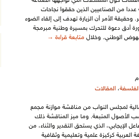
قشات حول المشكلات التي تواجهها الصناعة
ه عددا من الصناعيين الذين حققوا نجاحات
 وحقيقة الأمر أن الزيارة تهدف إلى إلقاء الضوء
ورة أدق دعوة للتحرك بمسيرة وطنية مبرمجة
التصنيع قاطرة.. النهو
لنهوض الوطني. وخلال
متابعة قراءة
→
م
الفلسفة
،
المقالات
لمالية لمجلس النواب من مناقشة موازنة مجمع
 حسب الأصول المتبعة. وما ميز المناقشة ذلك
عل الإيجابي، الذي يستحق التقدير والثناء، من
ة العربية كركيزة علمية وتعليمية وثقافية