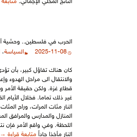
الناتج المحلي الإجمالي.
متابعة 
الحرب في فلسطين.. وحشية أ
2025-11-08
السياسة
،
ا
كان هناك تفاؤل كبير، بأن تؤ
والانتقال الى مراحل الهدوء وإع
قطاع غزة. ولكن حقيقة الأمر وا
غير ذلك تماما. فخلال الأيام 
النار مئات المرات، وراح المئا
المنازل والمدارس والمرافق ال
اللحظة. وفي واقع الأمر فإن نت
الح
النار مأخذا جاداً
متابعة قراءة
→