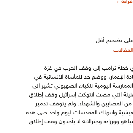
قطاع الزراعة.. نحو التحديث والتصنيع
قراءة
→
على بضجيج أقل
لمقالات
دي خطة ترامب إلى وقف الحرب في غزة
ادة الإعمار، ووضع حد للمأساة الانسانية في
لممارسة اليومية للكيان الصهيوني تشير الى
القليلة التي مضت انتهكت إسرائيل وقف إطلاق
ت من المصابين والشهداء. ولم يتوقف تدمير
معيشية وانتهاك المقدسات ليوم واحد حتى هذه
نياهو ووزراءه وجنرالاته لا يأخذون وقف إطلاق
رب في فلسطين.. وحشية أعلى بضجيج أقل