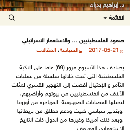
د. إبراهيم بدران
انتقل
البحث
القائمة
إلى
عن:
المحتوى
صمود الفلسطينيين … والاستعمار الاسرائيلي
2017-05-21
السياسة
،
المقالات
يصادف هذا الأسبوع مرور (69) عاما على النكبة
الفلسطينية التي تمت خلالها سلسلة من عمليات
التآمر و الإحتيال أفضت إلى التهجير القسري لمئات
الآلاف من الفلسطينيين من بيوتهم وأراضيهم،
لتحتلها العصابات الصهيونية المهاجرة من أوروبا
،وبتدبير سياسي خبيث ودعم مطلق من بريطانيا
،وبعد ذلك أمريكا وغيرها من الدول ذات التاريخ
الاستعماري المعروف.