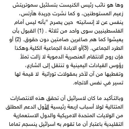
وها هو نائب رئيس الكنيست بتسلئيل سموتريتش
زعيم المستوطنين، و كما نشرت جريدة هآرتس،
ينفس عن لا إنسانيته حين يصرح “بأنه ليس أمام
الفلسطينيين سوى واحد من ثلاثة . (1) القبول بأن
يعيشوا كما هم صاغرين صامتين دون حقوق. (2) أو
الطرد الجماعي. (3)أو الابادة الجماعية الكلية.وهكذا
فإن روح الانتقام العنصرية الدموية لا زالت تملأ
رؤوس القيادات اليمينية و تنتقل إلى الشارع،
وتغطيها من آن لآخر بمقولات توراتية لا قيمة لها
تسير في نفس الاتجاه.
وبالتـأكيد ما كان لاسرائيل أن تحقق هذه الانتصارات
المتتالية لولا أسباب اربعة رئيسية
الأول
الدعم المطلق
من الولايات المتحدة الامريكية والدول الاستعمارية
التقليدية باعتبار أن ما تقوم به اسرائيل ينسجم تماما