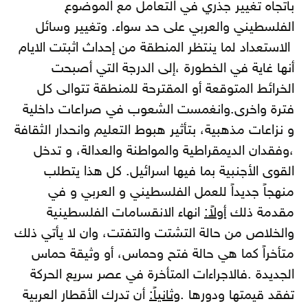
باتجاه تغيير جذري في التعامل مع الموضوع
الفلسطيني والعربي على حد سواء. وتغيير وسائل
الاستعداد لما ينتظر المنطقة من إحداث اثبتت الايام
أنها غاية في الخطورة ،إلى الدرجة التي أصبحت
الخرائط المتوقعة أو المقترحة للمنطقة تتوالى كل
فترة واخرى.وانغمست الشعوب في صراعات داخلية
و نزاعات مذهبية، بتأثير هبوط التعليم وانحدار الثقافة
،وفقدان الديمقراطية والمواطنة والعدالة، و تدخل
القوى الأجنبية بما فيها اسرائيل. كل هذا يتطلب
منهجاً جديداً للعمل الفلسطيني و العربي و في
مقدمة ذلك
أولاً:
انهاء الانقسامات الفلسطينية
والخلاص من حالة التشتت والتفتت، وان لا يأتي ذلك
متأخراً كما هي حالة فتح وحماس، أو وثيقة حماس
الجديدة .فالاجراءات المتأخرة في عصر سريع الحركة
تفقد قيمتها ودورها .
وثانياً:
أن تدرك الأقطار العربية