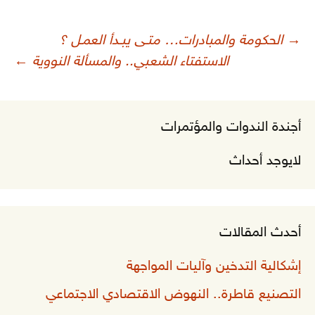
صفّح
→
الحكومة والمبادرات… متـى يبـدأ العمـل ؟
لمقالات
الاستفتاء الشعبي.. والمسألة النووية
←
أجندة الندوات والمؤتمرات
لايوجد أحداث
أحدث المقالات
إشكالية التدخين وآليات المواجهة
التصنيع قاطرة.. النهوض الاقتصادي الاجتماعي