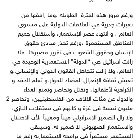
ورغم مرور هذه الفترة الطويلة ،وما رافقها من
تغيرات جذرية في العلاقات الدولية على مستوى
العالم ، و انتهاء عصر الإستعمار، واستقلال جميع
المناطق المستعمرة ،ورغم تجذر مبادئ حقوق
الإنسان وحقوق الشعوب في تقرير مصيرها، فلا
زالت اسرائيل هي “الدولة” الاستعمارية الوحيدة في
العالم، ولا زالت تتجاهل القانون الدولي والإنساني،و
تعيش ثقافة الإنعزال المضاد للجوار،و تعلم الحقد و
الكراهية لأطفالها، وتقتل وتحاصر وتمنع الغذاء
والدواء عن مئات الالاف من الفلسطينيين، وتحاصر 2
مليون نسمة في غزة و كأنهم في معتقلات النازي،
ولا زال الضمير الإسرائيلي ميتاً ومغيباً ،لأن الاحتلال
والاستعمار الصهيوني لا ضمير له. وسيبقى
المستعمر مستمراً في برامجه الاستعمارية رغم ما