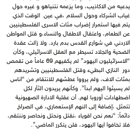
يدعيه من الاكاذيب، وما يزعمه نتنياهو و غيره حول
غياب الشركاء وحول السلام ،في عين الوقت الذي
يتم فيها استمرار إضراب مئات الاسرى الفلسطينيين
عن الطعام، واعتقال الاطفال والنساء،و قتل المواطن
الاردني في شوارع القدس بدم بارد. ولا زالت عقدة
الضحية والجلاد تسيطر مع العقل الاسرائيلي، وكأن
“الاسرائيليون اليهود” لم يكفيهم 69 عاماً من تقمص
دور النازي البطيء وقتل الفلسطينيين وتشريدهم
بمئات الاف، ولم يرووا عطشهم للانتقام من “اناس
لم يسيئوا اليهم ابدأ”. وكأنهم يريدون الثأر لكل
اضطهادات أوروبا لهم. أن عقلية الادارة الصهيونية
تتمثل ،إضافة إلى النهم الإستعماري، في الصراخ
دائماّ: “نعم نحن اقوياء ،نقتل ونحتل ونحاصر وننتقم،
فلا تخافوا ايها اليهود، فلن يتكرر الماضي”.