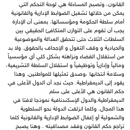
القانون، وتصبح المساءلة هي لوحة التحكم التي
يمكن من خلالها تشغيل الضوابط الإدارية والقانونية
أمام سلطة الحكومة ومؤسساتها. بمعنى أن الإدارة
يجب أن تقوم على التوازن المتكافئ الحقيقي بين
السلطات الثلاث حتى تتحقق العدالة والموضوعية
والحيادية و وقف التغول و الإجحاف بالحقوق. ولا بد
من استقلال القضاء ونزاهته بشكل كلي أي مؤسسياً
ومالياً وإدارياً وتوظيفياً و استقلال السلطة التشريعية،
وسلامة انتخابها ،وصدق تمثيلها للمواطنين. وهذا
يقود إلى الديمقراطية. حيث نجد أن الدول الأعلى في
حكم القانون هي الأعلى على سلم
الديمقراطية.والدول الإسكندنافية نموذجا لافتا في
هذا المجال. وكلما انزلقت الدولة نحو السلطوية
والشمولية أو إغفال الضوابط الإدارية والقانونية كلما
تراجع حكم القانون وفقد مصداقيته . وهنا يصبح