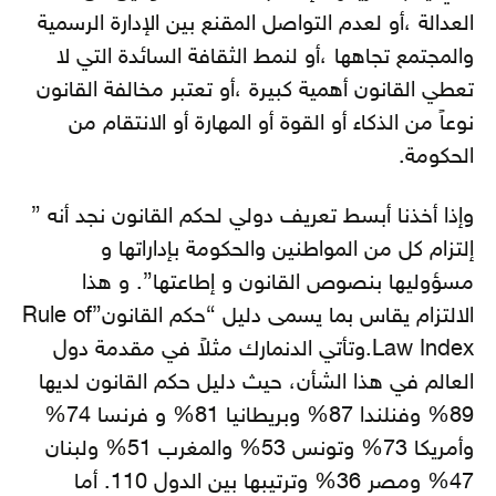
العدالة ،أو لعدم التواصل المقنع بين الإدارة الرسمية
والمجتمع تجاهها ،أو لنمط الثقافة السائدة التي لا
تعطي القانون أهمية كبيرة ،أو تعتبر مخالفة القانون
نوعاً من الذكاء أو القوة أو المهارة أو الانتقام من
الحكومة.
وإذا أخذنا أبسط تعريف دولي لحكم القانون نجد أنه ”
إلتزام كل من المواطنين والحكومة بإداراتها و
مسؤوليها بنصوص القانون و إطاعتها”. و هذا
الالتزام يقاس بما يسمى دليل “حكم القانون”Rule of
Law Index.وتأتي الدنمارك مثلاً في مقدمة دول
العالم في هذا الشأن، حيث دليل حكم القانون لديها
89% وفنلندا 87% وبريطانيا 81% و فرنسا 74%
وأمريكا 73% وتونس 53% والمغرب 51% ولبنان
47% ومصر 36% وترتيبها بين الدول 110. أما