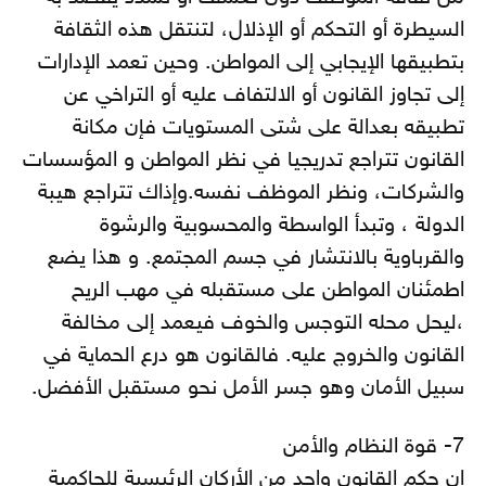
السيطرة أو التحكم أو الإذلال، لتنتقل هذه الثقافة
بتطبيقها الإيجابي إلى المواطن. وحين تعمد الإدارات
إلى تجاوز القانون أو الالتفاف عليه أو التراخي عن
تطبيقه بعدالة على شتى المستويات فإن مكانة
القانون تتراجع تدريجيا في نظر المواطن و المؤسسات
والشركات، ونظر الموظف نفسه.وإذاك تتراجع هيبة
الدولة ، وتبدأ الواسطة والمحسوبية والرشوة
والقرباوية بالانتشار في جسم المجتمع. و هذا يضع
اطمئنان المواطن على مستقبله في مهب الريح
،ليحل محله التوجس والخوف فيعمد إلى مخالفة
القانون والخروج عليه. فالقانون هو درع الحماية في
سبيل الأمان وهو جسر الأمل نحو مستقبل الأفضل.
7- قوة النظام والأمن
إن حكم القانون واحد من الأركان الرئيسية للحاكمية