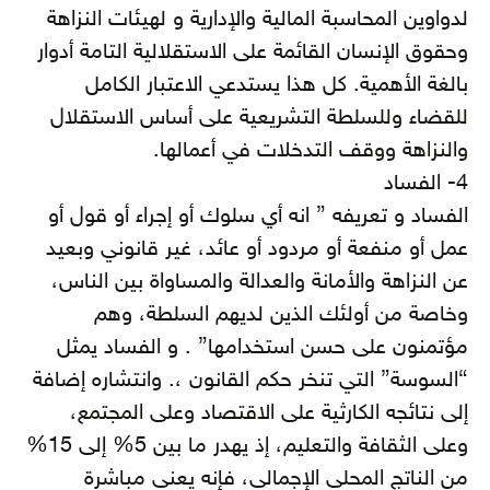
لدواوين المحاسبة المالية والإدارية و لهيئات النزاهة
وحقوق الإنسان القائمة على الاستقلالية التامة أدوار
بالغة الأهمية. كل هذا يستدعي الاعتبار الكامل
للقضاء وللسلطة التشريعية على أساس الاستقلال
والنزاهة ووقف التدخلات في أعمالها.
4- الفساد
الفساد و تعريفه ” انه أي سلوك أو إجراء أو قول أو
عمل أو منفعة أو مردود أو عائد، غير قانوني وبعيد
عن النزاهة والأمانة والعدالة والمساواة بين الناس،
وخاصة من أولئك الذين لديهم السلطة، وهم
مؤتمنون على حسن استخدامها” . و الفساد يمثل
“السوسة” التي تنخر حكم القانون ،. وانتشاره إضافة
إلى نتائجه الكارثية على الاقتصاد وعلى المجتمع،
وعلى الثقافة والتعليم، إذ يهدر ما بين 5% إلى 15%
من الناتج المحلي الإجمالي، فإنه يعني مباشرة