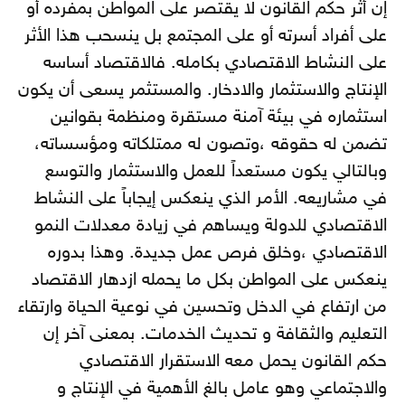
إن أثر حكم القانون لا يقتصر على المواطن بمفرده أو
على أفراد أسرته أو على المجتمع بل ينسحب هذا الأثر
على النشاط الاقتصادي بكامله. فالاقتصاد أساسه
الإنتاج والاستثمار والادخار. والمستثمر يسعى أن يكون
استثماره في بيئة آمنة مستقرة ومنظمة بقوانين
تضمن له حقوقه ،وتصون له ممتلكاته ومؤسساته،
وبالتالي يكون مستعداً للعمل والاستثمار والتوسع
في مشاريعه. الأمر الذي ينعكس إيجاباً على النشاط
الاقتصادي للدولة ويساهم في زيادة معدلات النمو
الاقتصادي ،وخلق فرص عمل جديدة. وهذا بدوره
ينعكس على المواطن بكل ما يحمله ازدهار الاقتصاد
من ارتفاع في الدخل وتحسين في نوعية الحياة وارتقاء
التعليم والثقافة و تحديث الخدمات. بمعنى آخر إن
حكم القانون يحمل معه الاستقرار الاقتصادي
والاجتماعي وهو عامل بالغ الأهمية في الإنتاج و