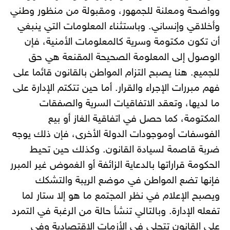
وواضحة ومعلنة للجمهور، ومقبولة من منظور وطني
وأخلاقي وإنساني. وباستثناء المعلومات التي ينبغي
أن تكون مكتومة وسرية كالمعلومات الأمنية، فإن
الوصول إلى المعلومة الصحيحة المقنعة هي حق
للجميع. هنا يصبح التزام المواطن بالقانون قائما على
فهم مبررات الإجراء والقرار. أما حين تتكتم الإدارة على
ما لديها، وتعقد الاتفاقيات السرية والصفقات
المكتومة، كما حصل في اتفاقية الغاز أو بيع
الفوسفات أوموجودات الدولة الأخرى، فإن ذلك يوجه
ضربة قاصمة لسيادة القانون. وكذلك حين تحيط
الحكومة قراراتها بالدعاية الزائفة أو الغموض غير المبرر
فإنها تضع المواطن في موضع الريبة والتشكك
ويصبح الإعلام في نظر المجتمع ما هو إلا ستار لما
تفعله الإدارة. وبالتالي تنشأ حالة من الرغبة في التمرد
على القانون تتجلى في الأزمات الاقتصادية وفي