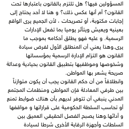
المسؤولين فيها؟ هل تلتزم بالقانون باعتبارها تحت
القانون؟ أم أنها عكس ذلك؟ و هنا لا أحد يحتاج إلى
إجابات مكتوبة، أو تصريحات ، لأن الجميع يرى الواقع
بعينيه ويعيش ويتأثر يوميا بما تفعل الإدارات
الرسمية. و عليه فهو يطلق أحكامه بموجب ما
يرى.وهذا يعني أن المنطلق الأول لفرض سيادة
القانون هو التزام الإدارة الرسمية بمؤسساتها
وشخوصها وموظفيها بتطبيق القانون بحيادية وعدالة
صريحة يشعر بها المواطن.
وانطلاقاً من أن حكم القانون يجب أن يكون متوازناً
بين طرفي المعادلة فإن المواطن ومنظمات المجتمع
المدني ينبغي أن تتوفر لديهم بأن هناك ضوابط تمنع
أو تحاسب السلطة الحكومية على قراراتها و مواقفها
و أدائها.وهنا يصبح الفصل الحقيقي العميق بين
السلطات وأجهزة الرقابة الأخرى شرطا لسيادة