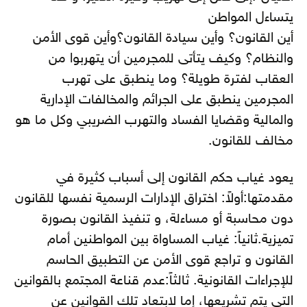
يتساءل المواطن
أين القانون؟ وأين سيادة القانون؟وأين قوى الأمن
والنظام؟ وكيف يتأتى للمجرمين أن يتهربوا من
العقاب لفترة طويلة؟ وما ينطبق على تهرب
المجرمين ينطبق على الجرائم والمخالفات الإدارية
والمالية وقضايا الفساد والتهرب الضريبي وكل ما هو
مخالف للقانون.
يعود غياب حكم القانون إلى أسباب كثيرة في
مقدمتها:أولاً: اختراق الإدارات الرسمية نفسها للقانون
دون محاسبة أو مساءلة، و تنفيذ القانون بصورة
تميزية.ثانياً: غياب المساواة بين المواطنين أمام
القانون و تراجع قوى الأمن عن التطبيق الحاسم
للإجراءات القانونية. ثالثاً:عدم قناعة المجتمع بالقوانين
التي يتم تشريعها، إما لابتعاد تلك القوانين عن