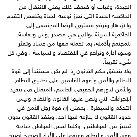
الجيدة، وغياب أو ضعف ذلك يعني الانتقال من
الحاكمية الجيدة التي تعزز نوعية الحياة وتضمن التقدم
والازدهار وترفع مستوى الرضا المجتمعي إلى
الحاكمية السيئة ،والتي هي مصدر بؤس وتعاسة
للمجتمع بأكمله، بما تحمله معها من فساد وتعثر
وسوء إدارة وتراجع في الاقتصاد والسياسة ، وفي كل
شيء تقريباً.
ولا يتحقق حكم القانون إذا لم يكن مستنداً إلى قوة
النظام والأمن وتفهم القائمين على تطبيق النظام
والأمن لدورهم الحقيقي الحاسم، المتمثل في تنفيذ
الإجراءات التي ينص عليها القانون والنظام وليس
التحكم والسيطرة . بمعنى إن قوة رجل الأمن في
حدود القانون لا ينازعه فيها أحد، وينفذ القانون بدون
تمييز بين المواطنين. وكلما لمس المواطن حيادية
قوى الأمن والنظام وعزمها على الأداء الصحيح أصبح