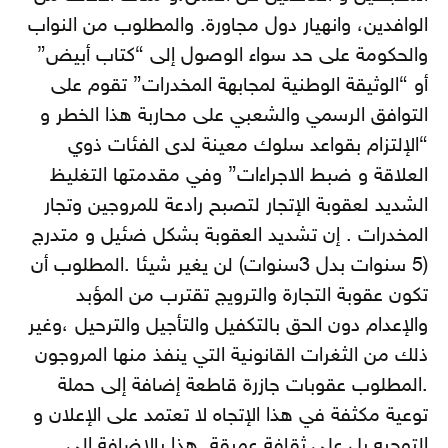
الوافدين، وانهيار دول مجاورة. والمطلوب من النواب
والحكومة على حد سواء الوصول إلى “كتاب أبيض”
أو “الوثيقة الوطنية لمجابهة المخدرات” تقوم على
التوافق الرسمي والشعبي على محاربة هذا الخطر و
“الإلتزام بقواعد سلوك معينة لدى الفئات ذوي
العلاقة و ضبط الاجراءات” وفي مقدمتها التغليظ
الشديد لعقوبة الإتجار لتصبح رادعة للمروجين وتجار
المخدرات . إن تشديد العقوبة بشكل ضئيل و متدرج
(5 سنوات بدل 3سنوات) لن يغير شيئا .المطلوب أن
تكون عقوبة التجارة والترويج تقترب من المؤبد
والإعدام دون الحق بالتكفيل والتأجيل والترحيل ،وغير
ذلك من الثغرات القانونية التي ينفذ منها المروجون
.المطلوب عقوبات جازرة قاطعة إضافة إلى حملة
توعية مكثفة في هذا الإتجاه لا تعتمد على الإعلان و
التوجيه بل على ثقافة عميقة .هذا بالإضافة إلى