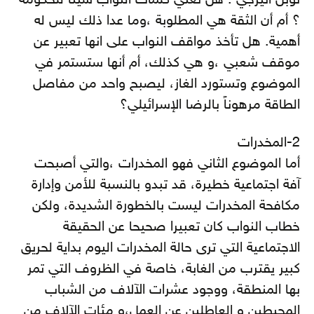
نوبل انيرجي . هل تعني كلمات النواب شيئاً للحكومة
؟ أم أن الثقة هي المطلوبة ،وما عدا ذلك ليس له
أهمية. هل تأخذ مواقف النواب على انها تعبير عن
موقف شعبي ،و هي كذلك، أم أنها ستستمر في
الموضوع وتستورد الغاز، ليصبح واحد من مفاصل
الطاقة مرهوناً بالرضا الإسرائيلي؟
2-المخدرات
أما الموضوع الثاني فهو المخدرات ،والتي أصبحت
آفة اجتماعية خطيرة، قد تبدو بالنسبة للأمن وإدارة
مكافحة المخدرات ليست بالخطورة الشديدة، ولكن
خطاب النواب كان تعبيرا صحيحا عن الحقيقة
الاجتماعية التي ترى حالة المخدرات اليوم بداية لحريق
كبير يقترب من الغابة، خاصة في الظروف التي تمر
بها المنطقة، ووجود عشرات الآلاف من الشباب
المحبطين و العاطلين عن العمل،و مئات الآلاف من