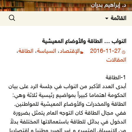
د. إبراهيم بدران
انتقل
البحث
القائمة
إلى
عن:
المحتوى
النواب … الطاقة والأوضاع المعيشية
2016-11-27
الإقتصاد
،
السياسة
،
الطاقة
،
المقالات
1-الطاقة
أبدى العدد الأكبر من النواب في جلسة الرد على بيان
الحكومة اهتماما كبيراً بمواضيع رئيسية ثلاثة وهي:
الطاقة والمخدرات والأوضاع المعيشية للمواطنين.
ففي مجال الطاقة كان التوجه العام يتمثل بضرورة
الدخول في بدائل للطاقة باستعمالاتها المختلفة بدلاً
من الانسياق المتسرع و غير المبرر وطنيا و إقتصاديا