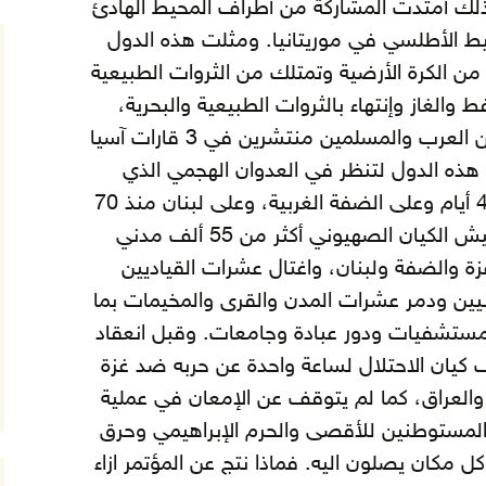
ة عربية، وبذلك أمتدت المشاركة من أطراف المحيط الهادئ
ط الأطلسي في موريتانيا. ومثلت هذه الدول
 والغاز وإنتهاء بالثروات الطبيعية والبحرية،
مثلت أكثر من 2 مليار نسمة من العرب والمسلمين منتشرين في 3 قارات آسيا
 هذه الدول لتنظر في العدوان الهجمي الذي
تشنه إسرائيل على غزة منذ 410 أيام وعلى الضفة الغربية، وعلى لبنان منذ 70
يوما. وخلال هذه الفترة قتل جيش الكيان الصهيوني أكثر من 55 ألف مدني
 120 ألفا في غزة والضفة ولبنان، واغتال عشرات القياديين
رانيين ودمر عشرات المدن والقرى والمخيمات بما
مستشفيات ودور عبادة وجامعات. وقبل انعقاد
ف كيان الاحتلال لساعة واحدة عن حربه ضد غزة
 والعراق، كما لم يتوقف عن الإمعان في عملية
لمستوطنين للأقصى والحرم الإبراهيمي وحرق
كل مكان يصلون اليه. فماذا نتج عن المؤتمر ازاء