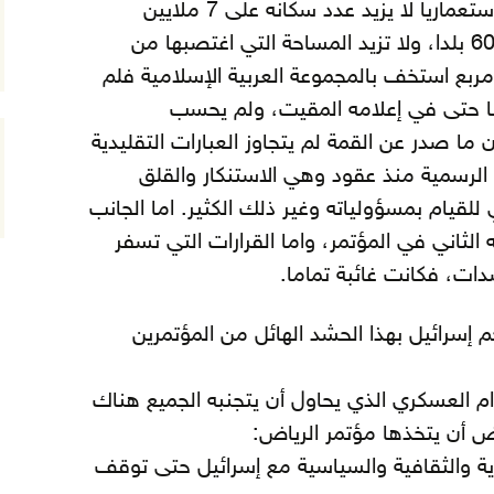
كل ذلك؟ من يصدق أن كيانا استعماريا لا يزيد عدد سكانه على 7 ملايين
مهاجر قدموا غزاة من أكثر من 60 بلدا، ولا تزيد المساحة التي اغتصبها من
لف كم متر مربع استخف بالمجموعة العربية الإسلامية فلم
ا حتى في إعلامه المقيت، ولم يحسب
ما صدر عن القمة لم يتجاوز العبارات التقليدية
 الرسمية منذ عقود وهي الاستنكار والقلق
لقيام بمسؤولياته وغير ذلك الكثير. اما الجانب
الثاني في المؤتمر، واما القرارات التي تسفر
ات، فكانت غائبة تماما.
سرائيل بهذا الحشد الهائل من المؤتمرين
 العسكري الذي يحاول أن يتجنبه الجميع هناك
ض أن يتخذها مؤتمر الرياض:
ية والثقافية والسياسية مع إسرائيل حتى توقف