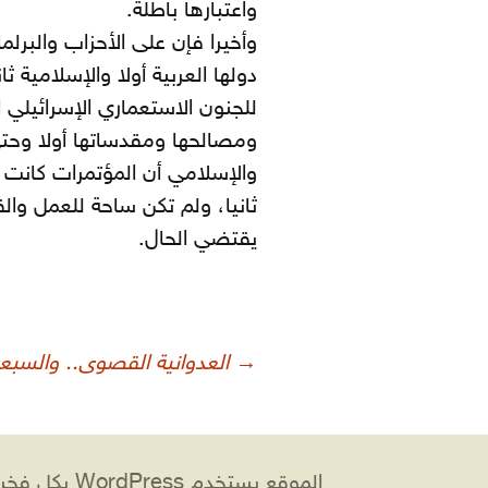
واعتبارها باطلة.
وأخيرا فإن على الأحزاب والبرل
دولها العربية أولا والإسلامية 
للجنون الاستعماري الإسرائيلي
ومصالحها ومقدساتها أولا وحت
والإسلامي أن المؤتمرات كانت
ثانيا، ولم تكن ساحة للعمل والقر
يقتضي الحال.
صفّح
→
العدوانية القصوى.. والسبعو
لمقالات
الموقع يستخدم WordPress بكل فخر