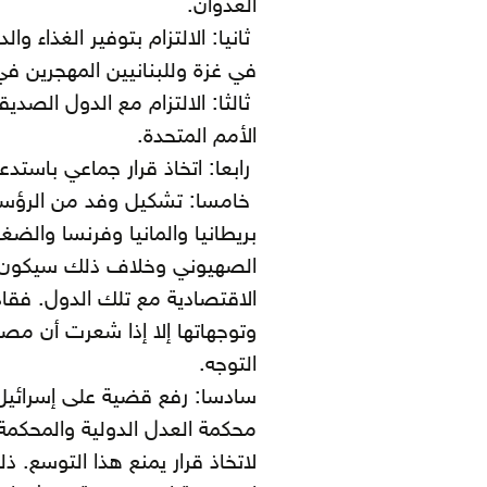
العدوان.
ثانيا: الالتزام بتوفير الغذاء 
في غزة وللبنانيين المهجرين في
ثالثا: الالتزام مع الدول الصديق
الأمم المتحدة.
رابعا: اتخاذ قرار جماعي باستدع
خامسا: تشكيل وفد من الرؤساء 
بريطانيا والمانيا وفرنسا والض
الصهيوني وخلاف ذلك سيكون ل
الاقتصادية مع تلك الدول. فقاد
وتوجهاتها إلا إذا شعرت أن م
التوجه.
سادسا: رفع قضية على إسرائيل
محكمة العدل الدولية والمحكمة ا
لاتخاذ قرار يمنع هذا التوسع. ذ