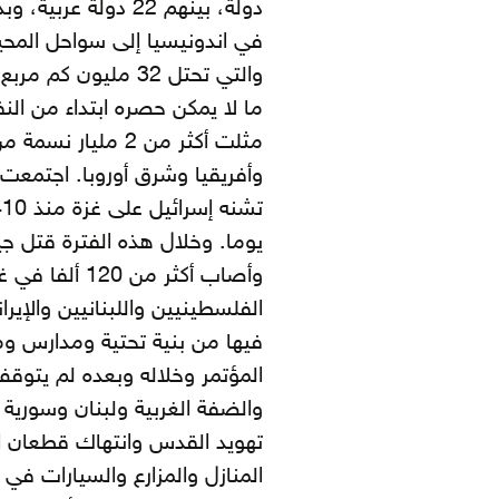
دولة، بينهم 22 دول
في اندونيسيا إلى سواحل المحي
والتي تحتل 32 مليون كم مربع من الكرة الأرضية وتمتلك من الثروات الطبيعية
ما لا يمكن حصره ابتداء من النفط
وأفريقيا وشرق أوروبا. اجتمعت
وأصاب أكثر من
الفلسطينيين واللبنانيين والإي
فيها من بنية تحتية ومدارس و
المؤتمر وخلاله وبعده لم يتوق
والضفة الغربية ولبنان وسورية
تهويد القدس وانتهاك قطعان ا
المنازل والمزارع والسيارات في 