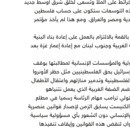
لخرائط على الملأ وتسعى لخلق شرق أوسط جديد
وهذه التوسعات ستكون على حساب فلسطين
دية ومصر والعراق. ومع هذا لم يأخذ مؤتمر
لقمة بالالتزام بالعمل على إعادة بناء البنية
لغربية وجنوب لبنان مع إعادة إعمار غزة بعد
ولية والمؤسسات الإنسانية لمطالبتها بوقف
إسرائيل بحق الفلسطينيين مثل حظر الأونروا
الفلسطينية وتدمير منازلهم واعتقال الأطفال
م الضفة الغربية الذي يعمل نتنياهو
لي ترامب مهام الرئاسة رسميا في مطلع
 الكنيست يسابق الزمن لإصدار قوانين عنصرية
والإنساني دون الشعور بأي مسؤولية سياسية
لأوان لنقض هذه القوانين وإيقاف تنفيذها