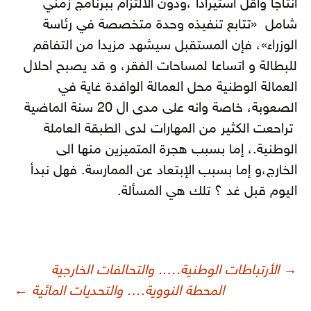
انتاجا واقل استيرادا ،ودون الالتزام ببرنامج زمني
شامل «تتابع تنفيذه وحدة متخصصة في رئاسة
الوزراء»، فإن المستقبل سيشهد مزيدا من التفاقم
للبطالة و اتساعا لمساحات الفقر، و قد يصبح احلال
العمالة الوطنية محل العمالة الوافدة غاية في
الصعوبة، خاصة وانه على مدى ال 20 سنة الماضية
تراحعت الكثير من المهارات لدى الطبقة العاملة
الوطنية.، إما بسبب هجرة المتميزين منها الى
الخارج،و إما بسبب الإبتعاد عن الممارسة. فهل نبدأ
اليوم قبل غد ؟ تلك هي المسألة.
صفّح
→
الأرتباطات الوطنية….. والتحالفات الخارجية
لمقالات
المحطة النووية…. والتحديات المائية
←