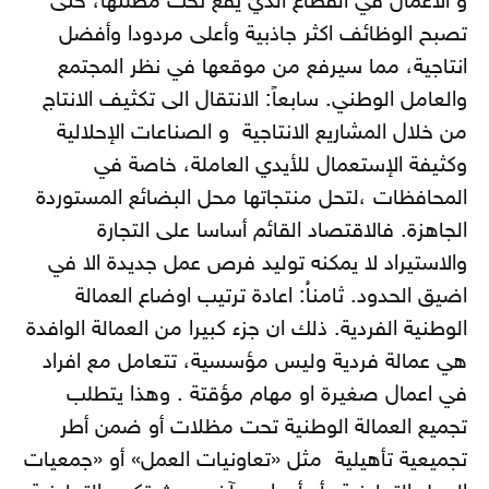
و الأعمال في القطاع الذي يقع تحت مظلتها، حتى
تصبح الوظائف اكثر جاذبية وأعلى مردودا وأفضل
انتاجية، مما سيرفع من موقعها في نظر المجتمع
والعامل الوطني. سابعاً: الانتقال الى تكثيف الانتاج
من خلال المشاريع الانتاجية و الصناعات الإحلالية
وكثيفة الإستعمال للأيدي العاملة، خاصة في
المحافظات ،لتحل منتجاتها محل البضائع المستوردة
الجاهزة. فالاقتصاد القائم أساسا على التجارة
والاستيراد لا يمكنه توليد فرص عمل جديدة الا في
اضيق الحدود. ثامناُ: اعادة ترتيب اوضاع العمالة
الوطنية الفردية. ذلك ان جزء كبيرا من العمالة الوافدة
هي عمالة فردية وليس مؤسسية، تتعامل مع افراد
في اعمال صغيرة او مهام مؤقتة . وهذا يتطلب
تجميع العمالة الوطنية تحت مظلات أو ضمن أطر
تجميعية تأهيلية مثل «تعاونيات العمل» أو «جمعيات