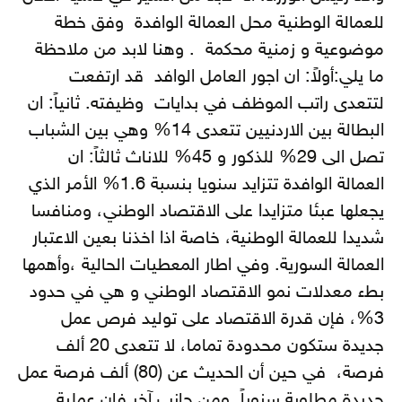
للعمالة الوطنية محل العمالة الوافدة وفق خطة
موضوعية و زمنية محكمة . وهنا لابد من ملاحظة
ما يلي:أولاً: ان اجور العامل الوافد قد ارتفعت
لتتعدى راتب الموظف في بدايات وظيفته. ثانياً: ان
البطالة بين الاردنيين تتعدى 14% وهي بين الشباب
تصل الى 29% للذكور و 45% للاناث ثالثاً: ان
العمالة الوافدة تتزايد سنويا بنسبة 1.6% الأمر الذي
يجعلها عبئا متزايدا على الاقتصاد الوطني، ومنافسا
شديدا للعمالة الوطنية، خاصة اذا اخذنا بعين الاعتبار
العمالة السورية. وفي اطار المعطيات الحالية ،وأهمها
بطء معدلات نمو الاقتصاد الوطني و هي في حدود
3%، فإن قدرة الاقتصاد على توليد فرص عمل
جديدة ستكون محدودة تماما، لا تتعدى 20 ألف
فرصة، في حين أن الحديث عن (80) ألف فرصة عمل
جديدة مطلوبة سنوياً. ومن جانب آخر فإن عملية