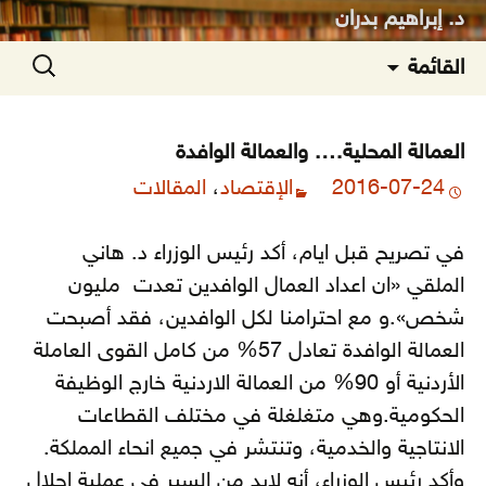
د. إبراهيم بدران
انتقل
البحث
القائمة
إلى
عن:
المحتوى
العمالة المحلية…. والعمالة الوافدة
2016-07-24
الإقتصاد
،
المقالات
في تصريح قبل ايام، أكد رئيس الوزراء د. هاني
الملقي «ان اعداد العمال الوافدين تعدت مليون
شخص».و مع احترامنا لكل الوافدين، فقد أصبحت
العمالة الوافدة تعادل 57% من كامل القوى العاملة
الأردنية أو 90% من العمالة الاردنية خارج الوظيفة
الحكومية.وهي متغلغلة في مختلف القطاعات
الانتاجية والخدمية، وتنتشر في جميع انحاء المملكة.
وأكد رئيس الوزراء، أنه لابد من السير في عملية احلال