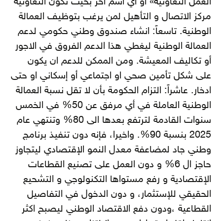
العمل التعاونية» أو أي اسم آخر بحيث تكون التعاونية
مركز الاتصال و التأهيل لمن يرغب بتوظيف العمالة
الوطنية. تاسعاً: انشاء صندوق وطني حكومي لدعم
العمالة الوطنية ليغطي هذا الدعم الفروق في الاجور
أو تكاليف المعيشة. ومن الممكن للدعم ان يكون
على شكل تأمين صحي او اجتماعي أو إسكاني او حتى
ادخار. عاشراً: التزام الحكومة بأن لا تقل نسبة العمالة
الوطنية العاملة في أي مرفق عن 50% في الخمس
سنوات القادمة لترتفع بعدها الى 80% وتنتهي عام
2025 بنسبة 90%. واخيرا، فإنه دون تنفيذ برنامج
وطني جاد لمضاعفة معدل النمو الإقتصادي ليتجاوز
حاجز ال 6% و دون العمل على تصنيع القطاعات
الإقتصادية و رفع مستواها التكنولوجي و التشحيع
الحقيقي للإستثمار، و دون الدخول في التفاصيل
القطاعية ،ودون دفع الاقتصاد الوطني ليصبح اكثر