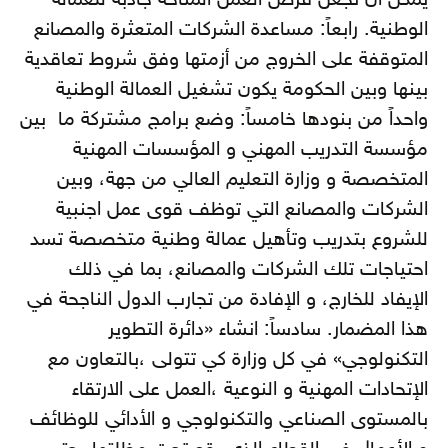
يمكن ان تجعل فرص العمل المتاحة جاذبة للعمالة
الوطنية. رابعاً: مساعدة الشركات المتعثرة والمصانع
المتوقفة على الخروج من أزمتها وفق شروط تعاقدية
بينها وبين الحكومة يكون تشغيل العمالة الوطنية
واحداً من بنودها خامساً: وضع برامج مشتركة ما بين
مؤسسة التدريب المهني و المؤسسات المهنية
المتخصصة و وزارة التعليم العالي من جهة، وبين
الشركات والمصانع التي توظف قوى عمل اجنبية
للشروع بتدريب وتأهيل عمالة وطنية متخصصة تسد
احتياجات تلك الشركات والمصانع، بما في ذلك
الإيفاد للخارج، و الإفادة من تجارب الدول الناجحة في
هذا المضمار. سادساً: انشاء «دائرة التطوير
التكنولوجي» في كل وزارة كي تتولى ،بالتعاون مع
الإتحادات المهنية و النوعية ،العمل على الارتقاء
بالمستوى الصناعي والتكنولوجي و الأدائي للوظائف