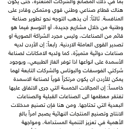
بما في ذلك المصانع والشركات المتعثرة، حتى يكون
هناك قطاع صناعي وطني قوي ومتمكن وقادر على
المنافسة. ثالثاً: أن يذهب التوجه نحو تطوير صناعة
وطنية من خلال مشاريع جديدة، أو التوسع فيما هو
قائم من الصناعات، وليس مجرد الشراكة الصورية او
تصدير القوى العاملة الاردنية. رابعاً: إن الأردن لديه
صناعات دوائية متميزّة، كما ولديه الامكانات لصناعة
الأسمدة على انواعها اذا توفر الغاز الطبيعي، وبوجود
شركتي الفوسفات والبوتاس والشركات التابعة لهما
يمكن للأردن ان يكون مرتكزاً قوياً لصناعة الاسمدة
خامساً: إن المجالات الخمسة التي جرى الاتفاق عليها
تفتقر معظمها الى الصناعات القبلية والصناعات
البعدية التي تحتاجها. ومن هنا فإن تصنيع مدخلات
الانتاج وتصنيع المنتجات النهائية يصبح امراً بالغ
الأهمية في تعزيز التنمية المستدامة، ومواجهة