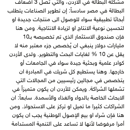
مشكلة البطالة في الاردن، والتي تصل 3 أضعاف
البطالة في مصر سادساً: إن تطوير الصناعات يتطلب
أبحاثا تطبيقية سواء للوصول الى منتجات جديدة او
لتحسين نوعية الانتاج او لزيادة الانتاجية. ومن هنا
فإن صندوق الاستثمار الذي تم تخصيصه بـ10
مليارات دولار ينبغي ان يُخصص جزء معتبر منه لا
يقل عن 10 % لغايات البحث والتطوير. ولدى الأردن
كوادر علمية وبحثية جيدة سواء في الجامعات أو
خارجها. وهنا يستطيع كل شريك في المبادرة ان
يتخصص في مجالين رئيسيين من المجالات التي
تشملها الشراكة. ويمكن للأردن ان يكون متميزاً في
الابحاث الخاصة بالدواء والغذاء والأسمدة. سابعاً: ان
الشراكات كثيرا ما تميل او تركز على الاستحواذ. ومن
هنا فإن شراء او بيع الإصول الوطنية يجب ان يكون
أمرا مرفوضا لأنها لا تساعد على التنمية المستدامة