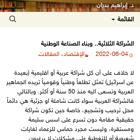
د. إبراهيم بدران
انتقل
البحث
القائمة
إلى
عن:
المحتوى
الشراكة الثلاثية.. وبناء الصناعة الوطنية
2022-06-04
الإقتصاد
،
المقالات
لا خلاف على أن كل شراكة عربية أو اقليمية (بعيدة
عن اسرائيل) تمثل تطلعاً وطنياً وقومياً تريده الجماهير
العربية وتسعى اليه منذ 50 سنة أو أكثر. وبالتالي
فالشراكة العربية سواء كانت شاملة او جزئية هي دائماً
محل ترحيب وتشجيع، خاصة حين تكون شراكة
حقيقية مقامة دون تسرع على اسس سليمة
ومستقرة، وليست مجرد حماس للزعماء
لغايات
شعبوية أو للتغطية على مشكلات لا يرغبون