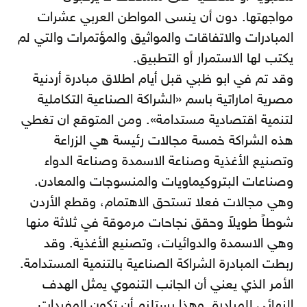
مواجهتها. دون أن ينسى المواطن العربي عشرات
المبادرات والاتفاقات والمواثيق والمؤتمرات والتي لم
يكتب لها الاستمرار أو التطبيق.
وقد تم في ابو ظبي قبل أيام اطلاق مبادرة أردنية
مصرية اماراتية باسم «الشراكة الصناعية التكاملية
لتنمية اقتصادية مستدامة». ومن المتوقع ان تغطي
هذه الشراكة خمسة مجالات رئيسة هي الزراعة
وتصنيع الأغذية وصناعة الاسمدة وصناعة الدواء
وصناعات البتروكيماويات والمنسوجات والمعادن.
وهي مجالات فعلا تستحق الاهتمام، وقطع الأردن
شوطاً طويلاً وحقق نجاحات مرموقة في ثلاثة منها
وهي الاسمدة والدوائيات، وتصنيع الأغذية. وقد
ربطت المبادرة الشراكة الصناعية بالتنمية المستدامة.
الأمر الذي يعني أن الجانب التنموي يمثل الهدف
النهائي للمبادرة. وهذا يستلزم أن تكون المفردات