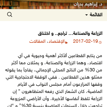
د. إبراهيم بدران
انتقل
البحث
القائمة
إلى
عن:
المحتوى
الزراعة والصناعة… تراجع.. و اختناق
2017-02-19
الإقتصاد
،
المقالات
من يتابع القطاعين ألأكثر أهمية وحيوية في أي
اقتصاد، وهما الزراعة والصناعة، و يمثلان معا أكثر
من 30% من الناتج المحلي الإجمالي، يفاجأ بما يقوله
ممثلو هذين القطاعين . ففي الوقفة الاحتجاجية التي
وقفها المزارعون أمام مجلس النواب في الأيام
الماضية، كان الشعار الذي رفعه المتظاهرون ” إن
الزراعة تلفظ أنفاسها الأخيرة، وأن الأراضي المزروعة
تراجعت خلال السنوات الماضية بنسبة 30%”
و “إن