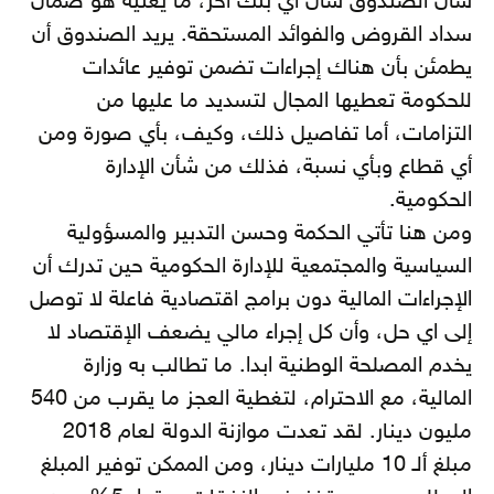
شان الصندوق شأن أي بنك آخر، ما يعنيه هو ضمان
سداد القروض والفوائد المستحقة. يريد الصندوق أن
يطمئن بأن هناك إجراءات تضمن توفير عائدات
للحكومة تعطيها المجال لتسديد ما عليها من
التزامات، أما تفاصيل ذلك، وكيف، بأي صورة ومن
أي قطاع وبأي نسبة، فذلك من شأن الإدارة
الحكومية.
ومن هنا تأتي الحكمة وحسن التدبير والمسؤولية
السياسية والمجتمعية للإدارة الحكومية حين تدرك أن
الإجراءات المالية دون برامج اقتصادية فاعلة لا توصل
إلى اي حل، وأن كل إجراء مالي يضعف الإقتصاد لا
يخدم المصلحة الوطنية ابدا. ما تطالب به وزارة
المالية، مع الاحترام، لتغطية العجز ما يقرب من 540
مليون دينار. لقد تعدت موازنة الدولة لعام 2018
مبلغ ألـ 10 مليارات دينار، ومن الممكن توفير المبلغ