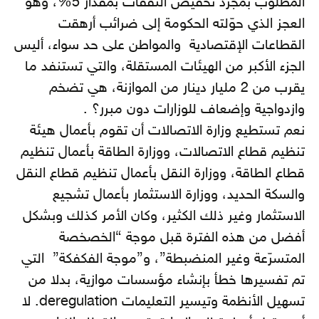
المطلوب بمجرد تخفيض النفقات بمقدار 5%، وهو
العجز الذي حوّلته الحكومة إلى ضرائب أرهقت
القطاعات الإقتصادية والمواطن على حد سواء، أليس
الجزء الأكبر من الهيئات المستقلة، والتي تستنفد ما
يقرب من 2 مليار دينار من الموازنة، هي تضخم
وازدواجية وإضعاف للوزارات دون مبرر؟ .
نعم تستطيع وزارة الاتصالات أن تقوم بأعمال هيئة
تنظيم قطاع الاتصالات، ووزارة الطاقة بأعمال تنظيم
قطاع الطاقة، ووزارة النقل بأعمال تنظيم قطاع النقل
والسكة الحديد، ووزارة الاستثمار بأعمال تشجيع
الاستثمار وغير ذلك الكثير، وكان الأمر كذلك وبشكل
أفضل من هذه الفترة قبل موجة “الخصخصة
المتسرّعة وغير المنضبطة”، و”موجة الفكفكة” التي
تم تفسيرها خطأ بإنشاء مؤسسات موازية، بدلا من
تسهيل الأنظمة وتيسير التعليمات deregulation. لا