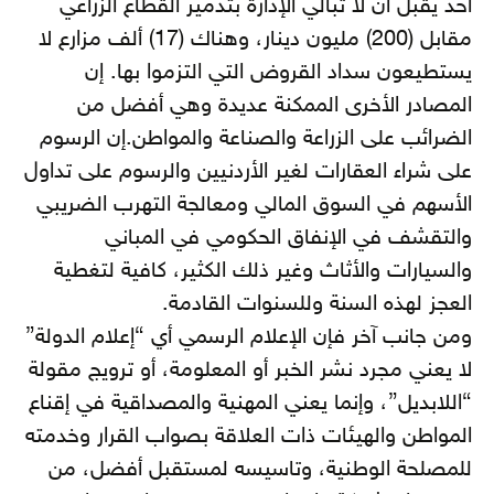
أحد يقبل أن لا تبالي الإدارة بتدمير القطاع الزراعي
مقابل (200) مليون دينار، وهناك (17) ألف مزارع لا
يستطيعون سداد القروض التي التزموا بها. إن
المصادر الأخرى الممكنة عديدة وهي أفضل من
الضرائب على الزراعة والصناعة والمواطن.إن الرسوم
على شراء العقارات لغير الأردنيين والرسوم على تداول
الأسهم في السوق المالي ومعالجة التهرب الضريبي
والتقشف في الإنفاق الحكومي في المباني
والسيارات والأثاث وغير ذلك الكثير، كافية لتغطية
العجز لهذه السنة وللسنوات القادمة.
ومن جانب آخر فإن الإعلام الرسمي أي “إعلام الدولة”
لا يعني مجرد نشر الخبر أو المعلومة، أو ترويج مقولة
“اللابديل”، وإنما يعني المهنية والمصداقية في إقناع
المواطن والهيئات ذات العلاقة بصواب القرار وخدمته
للمصلحة الوطنية، وتاسيسه لمستقبل أفضل، من