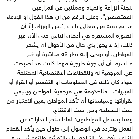
بلجنة الزراعة والمياه وممثلين عن المزارعين
المعتصمين”.
وعلى الرغم من أن هذا القول أو الإدعاء
قد تم نفيه من معالي نائب رئيس الوزراء، إلاّ أن
الصورة المستقرة في أذهان الناس حتى الآن غير
ذلك، إذ لا يجوز بأي حال من الأحوال أن يشعر
المواطن، أو يوحى إليه بطريقة مباشرة أو غير
مباشرة، أن أي جهة خارجية مهما كانت قد أصبحت
هي المرجعية له وللقطاعات الاقتصادية المختلفة،
سواء كان ذلك في المعلومات أو التفسير أو القرار أو
المبررات ، فالحكومة هي مرجعية المواطن وينبغي
لقراراتها وسياساتها أن تأخذ المواطن بعين الاعتبار من
حيث المصلحة ومن حيث الاقتناع.
وهنا يتساءل المواطنون: لماذا تتأخر الإدارات عن
العمل وتتردد في الوصول إلى حلول حين يأخذ القطاع
الزراعي (وغيره) بالتراجع، بل بالتهشم والتهمش سنة