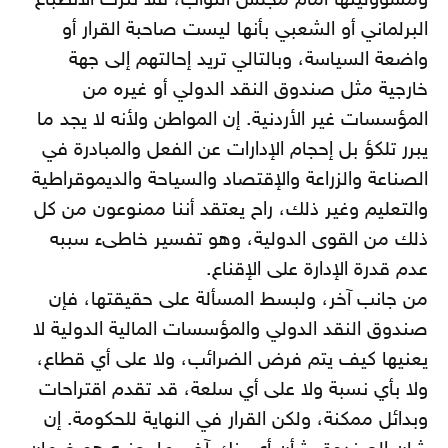
ومسؤوليتها أمام مجلس النواب، فلا تترك الانطباع
البرلماني أو الشعبي بأنها ليست صاحبة القرار أو
واضعة السياسة، وبالتالي تريد إحالتهم إلى جهة
خارجية مثل صندوق النقد الدولي أو غيره من
المؤسسات غير الأردنية. إن المواطن ولأنه لا يجد ما
يبرر تلكؤ بل إحجام الإدارات عن الفعل والمبادرة في
الصناعة والزراعة والإقتصاد والسياحة والديموقراطية
والتعليم وغير ذلك، راح يعتقد أننا ممنوعون من كل
ذلك من القوى الدولية، وهو تفسير خاطىء سببه
عدم قدرة الإدارة على الإقناع.
من جانب آخر، ولبسط المسألة على حقيقتها، فإن
صندوق النقد الدولي والمؤسسات المالية الدولية لا
يعنيها كيف يتم فرض الضرائب، ولا على أي قطاع،
ولا بأي نسبة ولا على أي سلعة، قد تقدم اقتراحات
وبدائل ممكنة، ولكن القرار في النهاية للحكومة. إن