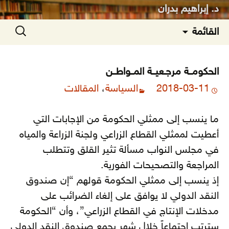
د. إبراهيم بدران
انتقل
البحث
القائمة
إلى
عن:
المحتوى
الحكومــة مرجـعيــة المــواطــن
2018-03-11
السياسة
،
المقالات
ما ينسب إلى ممثلي الحكومة من الإجابات التي
أعطيت لممثلي القطاع الزراعي ولجنة الزراعة والمياه
في مجلس النواب مسألة تثير القلق وتتطلب
المراجعة والتصحيحات الفورية.
إذ ينسب إلى ممثلي الحكومة قولهم “إن صندوق
النقد الدولي لا يوافق على إلغاء الضرائب على
مدخلات الإنتاج في القطاع الزراعي”، وأن “الحكومة
سترتب اجتماعاً خلال شهر يجمع صندوق النقد الدولي