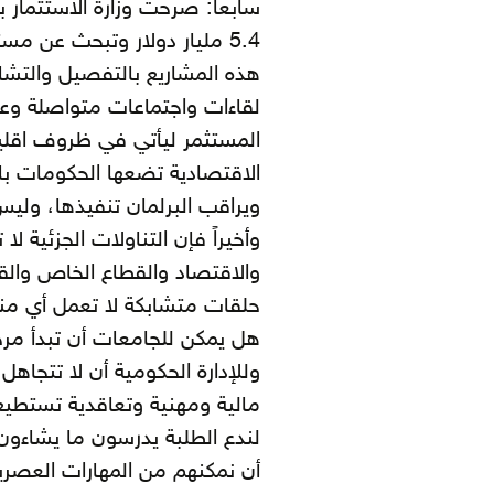
سابعاً: صرحت وزارة الاستثمار 
5.4 مليار دولار وتبحث عن مست
هذه المشاريع بالتفصيل والتشار
لقاءات واجتماعات متواصلة وعل
المستثمر ليأتي في ظروف اقليمية
الاقتصادية تضعها الحكومات بال
ويراقب البرلمان تنفيذها، ولي
وأخيراً فإن التناولات الجزئية ل
والاقتصاد والقطاع الخاص والق
حلقات متشابكة لا تعمل أي منها
هل يمكن للجامعات أن تبدأ مرحل
وللإدارة الحكومية أن لا تتجاه
مالية ومهنية وتعاقدية تستطيع
لندع الطلبة يدرسون ما يشاءون،
أن نمكنهم من المهارات العصرية