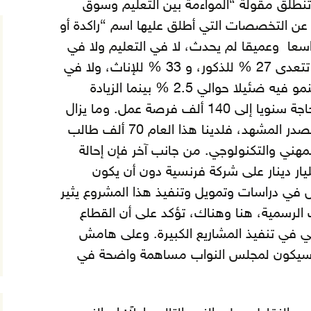
نطلق مقولة “المواءمة بين التعليم وسوق
 عن التخصصات التي أطلق عليها اسم “راكدة أو
سعا وعميقا لم يحدث، لا في التعليم ولا في
 تتعدى
27 % للذكور، و 33 % للإناث، ولا في
الاقتصاد الذي ما يزال معدل النمو فيه ضئيلا حوالي 2.5 % بينما الزيادة
السكانية الطبيعية 2.8 %، والحاجة سنويا إلى 140 ألف فرصة عمل. وما يزال
الإقبال على التعليم الجامعي يتصدر المشهد، فلدينا هذا العام 70 ألف طالب
تعليم المهني والتكنولوجي. من جانب آخر فإن إحالة
 الناقل الوطني بكلفة 2 مليار دينار على شركة فرنسية دون أن يكون
ل في دراسات وتمويل وتنفيذ هذا المشروع يثير
الرسمية، هنا وهناك، تؤكد على أن القطاع
 في تنفيذ المشاريع الكبيرة. وعلى هامش
 سيكون لمجلس النواب مساهمة واضحة في