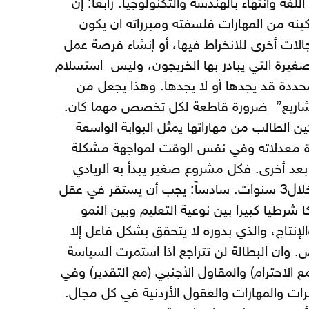
ة وانتهاء بالهندسة والتكنولوجيا. رابعاً: إن
ينه من المهارات فلسفته ومبرراته ان يكون
جالات أخرى للانخراط فيها، أو إنشاء فرصة عمل
صغيرة التي يبادر بها الخريجون، وليس استسلام
ددة قد يجدها أو لا يجدها. وهذا يجعل من
 المشاريع” ضرورة قاطعة لكل تخصص مهما كان.
ين الطالب من مهاراتها يمثل البوابة الواسعة
دة معدلاته وفي نفس الوقت لمواجهة مشكلة
ة بعد أخرى. فكل مشروع صغير يبدأ به الريادي
يخلق من 3 الى 5 فرص عمل خلال3 سنوات. سادساً: يجب أن يستقر في عقل
ا شرطيا كبيرا بين نوعية التعليم وبين النمو
إنتاج، والذي بدوره لا يتحقق بشكل فاعل إلا
ص. وان البطالة لن تتراجع اذا استمرت السياسة
 الاحترام) والمقاول الأجنبي (مع التقدير) وفي
ت والمهارات والعقول الأردنية في كل مجال.