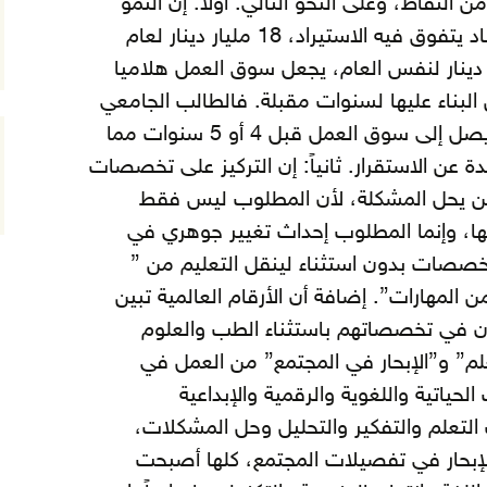
ن النقاط، وعلى النحو التالي. اولاً: إن النمو
الاقتصادي المتواضع في اقتصاد يتفوق فيه الاستيراد، 18 مليار دينار لعام
لتصدير 8 مليارات دينار لنفس العام، يجعل سوق العمل هلاميا
البناء عليها لسنوات مقبلة. فالطالب الجامعي
الذي يلتحق اليوم بالجامعة لن يصل إلى سوق العمل قبل 4 أو 5 سنوات مما
 عن الاستقرار. ثانياً: إن التركيز على تخصصات
 يحل المشكلة، لأن المطلوب ليس فقط
ا، وإنما المطلوب إحداث تغيير جوهري في
خصصات بدون استثناء لينقل التعليم من ”
 المهارات”. إضافة أن الأرقام العالمية تبين
ملون في تخصصاتهم باستثناء الطب والعلوم
لم” و”الإبحار في المجتمع” من العمل في
 الحياتية واللغوية والرقمية والإبداعية
لتعلم والتفكير والتحليل وحل المشكلات،
إبحار في تفصيلات المجتمع، كلها أصبحت