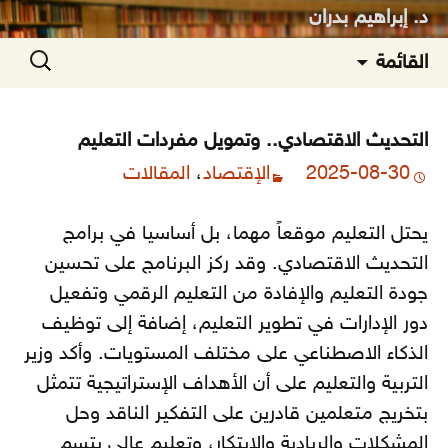
د. إبراهيم بدران
انتقل
البحث
القائمة
إلى
عن:
المحتوى
التحديث الاقتصادي.. وتمويل مفردات التعليم
2025-08-30
الإقتصاد
،
المقالات
يحتل التعليم موقعاً مهما، بل أساسيا في برامج
التحديث الاقتصادي. وقد ركز البرنامج على تحسين
جودة التعليم والإفادة من التعليم الرقمي وتفعيل
دور الإدارات في تطوير التعليم، إضافة إلى توظيف
الذكاء الاصطناعي على مختلف المستويات. وأكد وزير
التربية والتعليم على أن الأهداف الإستراتيجية تتمثل
بتخريج متعلمين قادرين على التفكير الناقد وحل
المشكلات والريادية والابتكار، وتعليم عالي يتسم