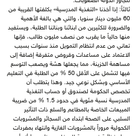
تتجاوز الدولة الصعوبات.
ثالثاً: إذا أخذنا «التغذية المدرسية» بكلفتها القريبة من
60 مليون دينار سنويا، والتي هي بالغة الأهمية
والضرورة للكثيرين من ابنائنا وبناتنا الطلبة، ويستفيد
منها حالياً ما يقرب من نصف مليون طالب، فإنها
تعاني من عدم انتظام التمويل منذ سنوات بسبب
الاعتماد على مساعدات وقروض متفرقة إضافة إلى
مساهمة الخزينة، مما يجعلها هشة ويصعب التوسع
فيها لتشمل على الأقل 50 % من الطلبة في التعليم
الأساسي وبشكل نوعي جيد. وهذا يتطلب أن
تخصص الحكومة لصندوق أو حساب التغذية
المدرسية نسبة مئوية في حدود 1.5 % من ضريبة
المبيعات الخاصة بالمطاعم والسلع ذات التأثير
السلبي على الصحة ابتداء من السجائر والمشروبات
الكحولية مروراً بالمشروبات الغازية وانتهاء بمفردات