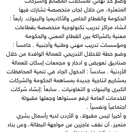
وضع حد نهائي لمشكلات المصانع والشركات
المتعثرة، من خلال لجان متخصصة تشارك فيها
الحكومة والقطاع الخاص والأكاديميا والبنوك. رابعاً :
انشاء مراكز تدريب تكنولوجية متخصصة بقطاعات
معنية بالشراكة بين القطاع المعني والحكومة
ومؤسسات تدريب مهني وطنية وأجنبية . خامساً :
وضع خطة للاحلال التدريجي للعمالة الوافدة من خلال
صناديق تعويض و ادخار و مجمعات إسكان للعمالة
الأردنية . سادساً : الدخول الجاد في تنمية المحافظات
بمشاريع انتاجية جديدة بمساهمة الحكومة والشركات
الكبرى والبنوك و التعاونيات . سابعاً :إنشاء شركات
للخدمات العامة لرفع مستواها وجعلها مقبولة
اجتماعياً ونفسياً .
و أخيرا ليس مقبولا، و الأردن لديه رأسمال بشري
متميز، أن نقف عاجزين عن مواجهة البطالة، وعن بناء