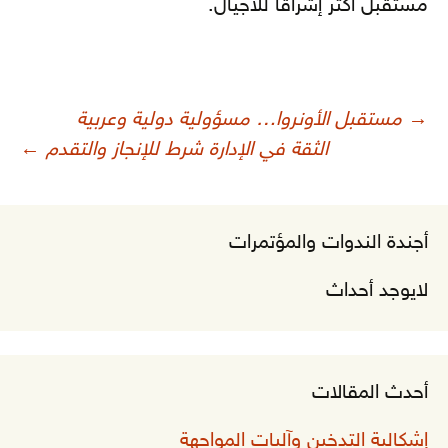
مستقبل أكثر إشراقا للأجيال.
صفّح
→
مستقبل الأونروا… مسؤولية دولية وعربية
لمقالات
الثقة في الإدارة شرط للإنجاز والتقدم
←
أجندة الندوات والمؤتمرات
لايوجد أحداث
أحدث المقالات
إشكالية التدخين وآليات المواجهة