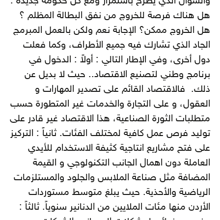
والسؤال الذي يطرح باستمرار ومع كل حكومة جديدة :
هل هناك فرصة للخروج من نفق البطالة المظلم ؟
هل الخروج ممكن؟ الإجابة نعم ولكن بالعمل المبرمج
الجاد الذي تشارك فيه جميع الأطراف، وكما فعلت
دول أخرى، وفي الإطار التالي : أولاً : الدخول في
برنامج وطني لتصنيع الاقتصاد.. حيث لا بديل عن
ذلك. فالاقتصاد القائم على تصدير المهارات و
العقول، و على التجارة والخدمات غير المتطورة حسب
متطلبات الثورة الصناعية، هذا الاقتصاد غير قادر على
توليد فرص عمل كافية لمختلف الفئات. ثانياً : التركيز
على فتح مشاريع انتاجية كثيفة الاستخدام للأيدي
العاملة دون اهمال الجانب التكنولوجي و القيمة
المضافة مثل صناعة الملابس والجلود والمستلزمات
الرياضية والأحذية. حيث يبلغ متوسط مستوردات
الأردن منها مئات الملايين من الدنانير سنوياً. ثالثاً :