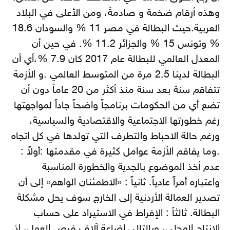
وهذه أرقام ضخمة و صادمةً، ومن الأعلى في البلاد
العربية.حيث البطالة في مصر 11 % والسودان 18.6
% وتونس 15 % والجزائر 11.2 %. في حين أن
المعدل العالمي للبطالة عام 2017 كان 7.9 %،أي أن
البطالة لدينا 2.5 مرة من المتوسط العالمي .و الأزمة
تتفاقم سنة بعد سنة منذ أكثر من 20 عاماً دون أن
تضع أي من الحكومات برنامجاً واضحاً جاداً لمواجهتها
رغم خطورتها الاجتماعية والاقتصادية والسياسية،
ورغم حالة الاحباط والتطرف التي تولدها في كل اتجاه
.وما يفاقم الأزمة عوامل كثيرة في مقدمتها :أولاً :
عدم أخذ الموضوع بالجدية والخطورة المناسبة
واعتباره أمراً عادياً. ثانياً : «الاطمئنان الواهم» إلى أن
تصدير العمالة الأردنية إلى الخارج سوف يحل مشكلة
البطالة. ثالثاً : الإفراط في الاستيراد على حساب
الانتاج المحلي، وبالتالي اضاعة آلاف فرص العمل، إذ