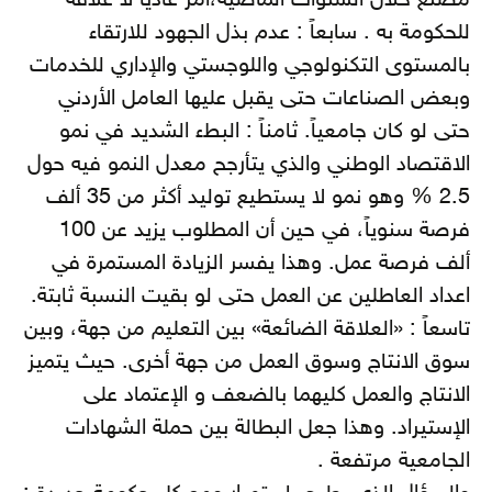
مصنع خلال السنوات الماضية،أمرً عادياً لا علاقة
للحكومة به . سابعاً : عدم بذل الجهود للارتقاء
بالمستوى التكنولوجي واللوجستي والإداري للخدمات
وبعض الصناعات حتى يقبل عليها العامل الأردني
حتى لو كان جامعياً. ثامناً : البطء الشديد في نمو
الاقتصاد الوطني والذي يتأرجح معدل النمو فيه حول
2.5 % وهو نمو لا يستطيع توليد أكثر من 35 ألف
فرصة سنوياً، في حين أن المطلوب يزيد عن 100
ألف فرصة عمل. وهذا يفسر الزيادة المستمرة في
اعداد العاطلين عن العمل حتى لو بقيت النسبة ثابتة.
تاسعاً : «العلاقة الضائعة» بين التعليم من جهة، وبين
سوق الانتاج وسوق العمل من جهة أخرى. حيث يتميز
الانتاج والعمل كليهما بالضعف و الإعتماد على
الإستيراد. وهذا جعل البطالة بين حملة الشهادات
الجامعية مرتفعة .