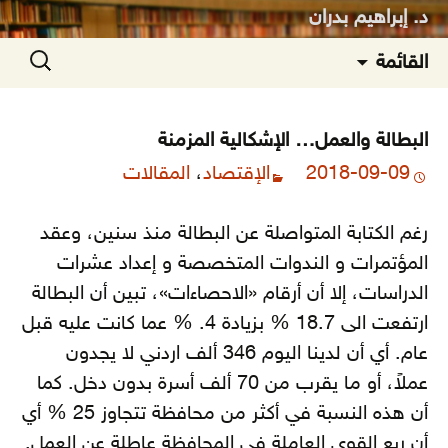
د. إبراهيم بدران
انتقل
البحث
القائمة
إلى
عن:
المحتوى
البطالة والعمل… الإشكالية المزمنة
2018-09-09
الإقتصاد
،
المقالات
رغم الكتابة المتواصلة عن البطالة منذ سنين، وعقد
المؤتمرات و الندوات المتخصصة و إعداد عشرات
الدراسات، إلا أن أرقام «الاحصاءات»، تبين أن البطالة
ارتفعت الى 18.7 % بزيادة 4. % عما كانت عليه قبل
عام.
أي أن لدينا اليوم 346 ألف اردني لا يجدون
عملاً، أو ما يقرب من 70 ألف أسرة بدون دخل. كما
أن هذه النسبة في أكثر من محافظة تتجاوز 25 % أي
أن ربع القوى العاملة في المحافظة عاطلة عن العمل.