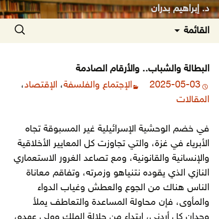
د. إبراهيم بدران
انتقل
البحث
القائمة
إلى
عن:
المحتوى
البطالة والشباب.. والأرقام الصادمة
2025-05-03
الإجتماع والفلسفة
،
الإقتصاد
،
المقالات
في خضم الوحشية الإسرائيلية غير المسبوقة تجاه
الأبرياء في غزة، والتي تجاوزت كل المعايير الأخلاقية
والإنسانية والقانونية، ومع تصاعد الغرور الاستعماري
النازي الذي يقوده نتنياهو وزمرته، وتفاقم معاناة
الناس هناك من الجوع والعطش وغياب الدواء
والمأوى، فإن محاولة المساعدة والتعاطف يملأ
وجدان كل أردني، ابتداء من جلالة الملك وولي عهده،