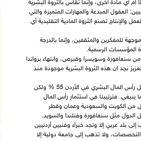
ً أم أي مادة أخرى، وإنما تقاس بالثروة البشرية
ين:
العقول المبدعة والمهارات المتميزة والتي
مل والإنتاج تصنع الثروة المادية التقليدية أي
وجهة للمفكرين والمثقفين، وإنما بالدرجة
ة المؤسسات الرسمية.
ء من سنغافورة وسويسرا وقبرص، وانتهاء برواندا
 العزيز نجد ان هذه الثروة البشرية موجودة منذ
فحسب التقارير الدولية فإن دليل رأس المال البشري في الأردن 55 % ولكن
 ينبغي. فترتيبنا في استثمار رأس المال
بقنا كل من الكويت والسعودية وعمان وقطر
ئل الدول مثل سنغافورة وفنلندا والسويد.
ى بلد عربي إلا وتجد خبراء وفنيين أردنيين
تخصصات، ولا تذهب إلى جامعة دولية إلا