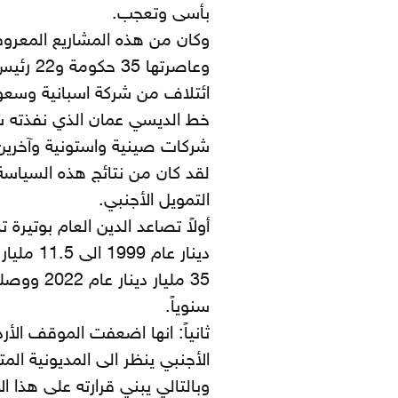
بأسى وتعجب.
وعاصرته
خط الديسي عمان الذي نفذته شر
شركات صينية واستونية وآخرين، 
لقد كان من نتائج هذه السياسة
التمويل الأجنبي.
سنوياً.
ثانياً: انها اضعفت الموقف الأ
الأجنبي ينظر الى المديونية الم
وبالتالي يبني قرارته على هذا ا