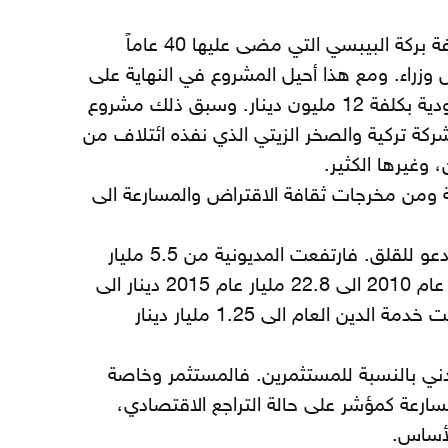
وكان من هذه المشاريع المعروفة بركة البيبسي التي مضى عليها 40 عاماً
ا 35 حكومة و22 رئيس وزراء. ومع هذا أحيل المشروع في النهاية على
ائتلاف من شركة اسبانية وسعودية بكلفة 12 مليون دينار. وسبق ذلك مشروع
كة تركية والصخر الزيتي الذي نفذه ائتلاف من
وغيرها الكثير.
 ومن مخرجات ثقافة الاقتراض والمسارعة الى
أولاً تصاعد الدين العام بوتيرة تدعو للقلق. فارتفعت المديونية من 5.5 مليار
دينار عام 1999 الى 11.5 مليار عام 2010 الى 22.8 مليار عام 2015 دينار الى
35 مليار دينار عام 2022 ووصلت خدمة الدين العام الى 1.25 مليار دينار
ردني بالنسبة للمستثمرين. فالمستثمر وخاصة
تسارعة كمؤشر على حالة التراجع الاقتصادي،
لأساس.