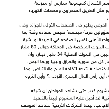
غر الأعمال كمجموعة مدارس أو مدرسة
ريع مثل الطريق الصحراوي ومحطات الكهرباء
.
أو القرض يظهر في الصفحات الأولى للجرائد وفي
مسؤولين فرحة مبتسمة تفيض سعادة وثقة بما
حياناً على نفس الصفحة في الجريدة أو نشرة
الأخبار، تقرأ أو تسمع ان ميزانيات البنوك المرخصة في المملكة حوالي 60 مليار
دينار لعام 2021 وأن ودائع الأردنيين في البنوك المحلية 34 مليار دينار، وان
ر كل من سورية والعراق وليبيا وربما اليمن.
اقتصادية نتيجة لثقافة المنح والاقتراض أوما
ين رأس المال البشري الأردني؟ وأين الثروة
مشروع كبير حتى يشاهد المواطن ان شركة
ية قد أحيل عليه المشروع ليبدأ بالتنفيذ
لأجانب، بينما الشركات الأردنية تشاهد الموقف