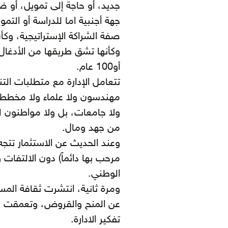
جديد، أو حاجة إلى تمويل، أو ض
جهة أجنبية اما للدراسة أو التموي
صفة الشراكة الإستراتيجية، وك
أو100 عام.
تتعامل الإدارة مع متطلبات الت
مهندسون ولا علماء ولا مخططو
ولا جامعات، بل ولا مواطنون ل
من جهد ومال.
وعند الحديث عن الاستثمار تتجه أ
مرحب بها دائماً) دون الالتفات 
الوطني.
ومرة ثانية، انتشرت ثقافة المس
عن المنح والقروض، وتعمقت ه
تفكير الادارة.