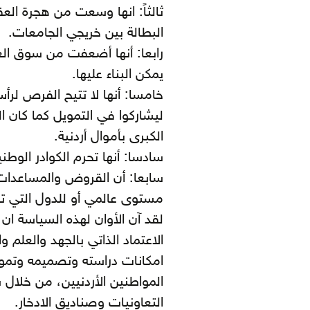
ثالثاً: انها وسعت من هجرة ال
البطالة بين خريجي الجامعات.
رابعا: أنها أضعفت من سوق ا
يمكن البناء عليها.
خامسا: أنها لا تتيح الفرص لر
ليشاركوا في التمويل كما كان 
الكبرى بأموال أردنية.
سادسا: أنها تحرم الكوادر الوطن
سابعا: أن القروض والمساعدات
مستوى عالمي أو للدول التي ت
لقد آن الأوان لهذه السياسة ان ت
الاعتماد الذاتي بالجهد والعلم 
امكانات دراسته وتصميمه وتموي
المواطنين الأردنيين، من خلال
التعاونيات وصناديق الادخار.