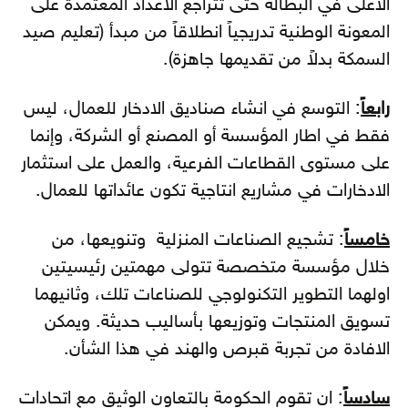
الأعلى في البطالة حتى تتراجع الاعداد المعتمدة على
المعونة الوطنية تدريجياً انطلاقاً من مبدأ (تعليم صيد
السمكة بدلاً من تقديمها جاهزة).
رابعاً
: التوسع في انشاء صناديق الادخار للعمال، ليس
فقط في اطار المؤسسة أو المصنع أو الشركة، وإنما
على مستوى القطاعات الفرعية، والعمل على استثمار
الادخارات في مشاريع انتاجية تكون عائداتها للعمال.
خامساً
: تشجيع الصناعات المنزلية وتنويعها، من
خلال مؤسسة متخصصة تتولى مهمتين رئيسيتين
اولهما التطوير التكنولوجي للصناعات تلك، وثانيهما
تسويق المنتجات وتوزيعها بأساليب حديثة. ويمكن
الافادة من تجربة قبرص والهند في هذا الشأن.
سادساً
: ان تقوم الحكومة بالتعاون الوثيق مع اتحادات