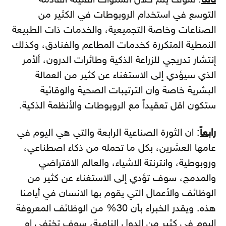
ثالثاً
: سوف يتم خلال السنوات القليلة القادمة
التوسع في استخدام الروبوطات في الكثير من
الصناعات وخاصة التجميعية، والخدمات ذات الطبيعة
النمطية المتكررة كخدمات المطاعم والفنادق، وكذلك
إنتشار تدريجي للزراعة الذكية وطائرات الدرون، ألأمر
الذي سيؤدي إلى الاستغناء عن كثير من العمالة
البشرية خاصة وان الترتيبات الصحية والوقائية
ستكون اقل تعقيداً مع الروبوطات والأنظمة الذكية.
رابعاً
: ان الثورة الصناعية الرابعة والتي هي اليوم في
عامها العشرين، بكل ما تحمله من ذكاء اصطناعي،
وروبوطية، وانترنتة الاشياء، والعالم الافتراضي
والمدمج، سوف تؤدي إلى الاستغناء عن كثير من
الوظائف والأعمال التي يقوم بها الانسان في أيامنا
هذه. ويقدر الخبراء بأن 30% من الوظائف المعروفة
اليوم في كثير من الدول النامية، سوف تختفي او