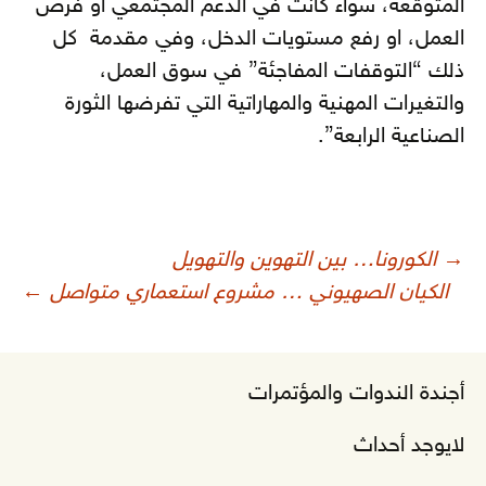
المتوقعة، سواء كانت في الدعم المجتمعي او فرص
العمل، او رفع مستويات الدخل، وفي مقدمة كل
ذلك “التوقفات المفاجئة” في سوق العمل،
والتغيرات المهنية والمهاراتية التي تفرضها الثورة
الصناعية الرابعة”.
صفّح
→
الكورونا… بين التهوين والتهويل
لمقالات
الكيان الصهيوني … مشروع استعماري متواصل
←
أجندة الندوات والمؤتمرات
لايوجد أحداث