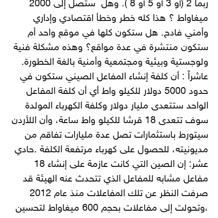
ربما 2 (أو 3 أو 5 أو 8 ). وهل ستصل إلى 2000
ميغاواط ؟ هذا كله خطر وخطأ اقتصادي وإداري
وأمني فادح. هل ستكون كلها في موقع واحد أم
ستكون منتشرة في عدة مواقع؟ وهذه مشكلة فنية
ولوجستية وبيئية ومجتمعية وأمنية بالغة الخطورة.
عاشراً : أن كلفة إنشاء المفاعل الصيني ستكون في
حدود 5000 دولار للكيلو واط أي أن كلفة المفاعل
الواحد ستتعدى مليار دولار وكلفة الكهرباء المولدة
سوف تتعدى 18 قرشا للكيلو واط ساعة، وأن اللأردن
سيتورط باستثمارات تصل عدة مليارات تفاقم من
مديونيته، للحصول على كهرباء مرتفعة الكلفة .حادي
عشر: إن الصين التي كانت عازمة على إنشاء 18
مفاعل مشابه للمفاعل الذي تتحدث عنه الهيئة قد
صرفت النظر عن تلك المفاعلات منذ عام 2012
،وتحولت إلى مفاعلات بحجم 600 ميغاواط لتحسين