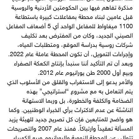
مذكرة تفاهم فيها بين الحكومتين الأردنية والروسية
قبل عامين لبناء محطة بمفاعلات كبيرة باستطاعة
1100 ميغاواط للمفاعل الواحد أي 5 أضعاف المفاعل
الصيني الجديد، وكان من المفترض بعد تكليف
شركات روسية بدراسة الموقع، ومتطلبات المياه،
وإجراءات التمويل، أن تكون المحطة عاملة عام 2022.
وبعد أن تم التأكيد أننا سنبدأ بإنتاج الكعكة الصفراء
وبيع أول 2000 طن يورانيوم عام 2012.
والأمر يدعو إلى الاستغراب والقلق من الأسلوب الذي
يتم التعامل به مع مشروع “استراتيجي” بهذه
الضخامة والكلفة والخطورة، بل وربما الاستهانة
الناشئة عن عدم الاكتراث برأي الخبراء الوطنيين. وكما
هو واضح للمتابعين فإن كل تصريح جديد للهيئة يزيد
المسألة تعقيداً وارتباكاً. فمنذ عام 2007 والتصريحات
تتوالى عن المحطة النووية واليورانيوم وبيع الكهرباء