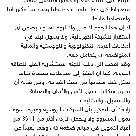
للربط على شبكة صغيرة حملها الأقصى 5000
ميغاواط كان خطأ علميا وتخطيطيا وهندسياً وكهربائيا
واقتصاديا فادحا.
إذ إن هذا الحجم لا مبرر ولا لزوم له، ولا يضمن أي
استقرار للشبكة الكهربائية، ولا يسهل لبلد في
إمكانات الأردن التكنولوجية واللوجستية والمالية
المتواضعة أن يتعامل معه.
وقد لمحت إلى ذلك اللجنة الاستشارية العليا للطاقة
النووية. كما أن القفز إلى مفاعلات صغيرة تماما
يمثل خطأ مشابهاً من حيث الفداحة، ومن شأنه أن
يخلق اشكاليات في الأمن والأمان والصيانة
والتشغيل، والتكاليف.
رابعاً: أن التفكير بأن الشركات الروسية وغيرها سوف
تمول المشروع ولا يتحمل الأردن أكثر من 11% من
اعباء التمويل في مبالغ ضخمة كان وهما بعيداً عن