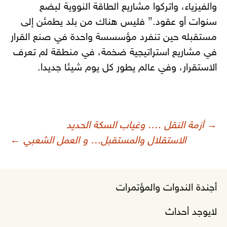
والفيزياء، واتركوا مشاريع الطاقة النووية لبضع
سنوات أو عقود.” فليس هناك من بلد يطمئن إلى
مستقبله حين تنفرد مؤسسسة واحدة في صنع القرار
في مشاريع استراتيجية ضخمة، في منطقة لم تعرف
الاستقرار، وفي عالم يطور كل يوم شيئا جديدا.
صفّح
→
أزمة النقل …. وغياب السكة الحديد
لمقالات
الاستقلال والمستقبل… و العمل الشعبي
←
أجندة الندوات والمؤتمرات
لايوجد أحداث