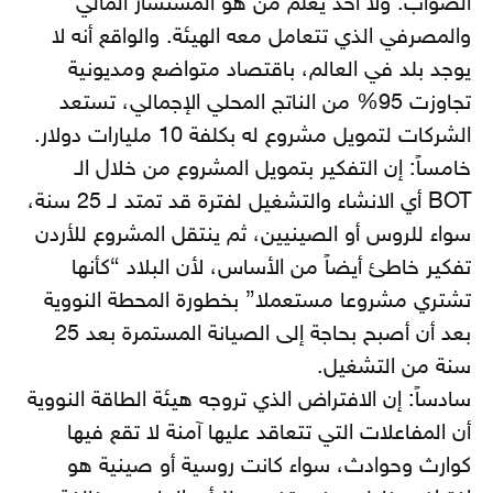
الصواب. ولا أحد يعلم من هو المستشار المالي
والمصرفي الذي تتعامل معه الهيئة. والواقع أنه لا
يوجد بلد في العالم، باقتصاد متواضع ومديونية
تجاوزت 95% من الناتج المحلي الإجمالي، تستعد
الشركات لتمويل مشروع له بكلفة 10 مليارات دولار.
خامساً: إن التفكير بتمويل المشروع من خلال الـ
BOT أي الانشاء والتشغيل لفترة قد تمتد لـ 25 سنة،
سواء للروس أو الصينيين، ثم ينتقل المشروع للأردن
تفكير خاطئ أيضاً من الأساس، لأن البلاد “كأنها
تشتري مشروعا مستعملا” بخطورة المحطة النووية
بعد أن أصبح بحاجة إلى الصيانة المستمرة بعد 25
سنة من التشغيل.
سادساً: إن الافتراض الذي تروجه هيئة الطاقة النووية
أن المفاعلات التي تتعاقد عليها آمنة لا تقع فيها
كوارث وحوادث، سواء كانت روسية أو صينية هو