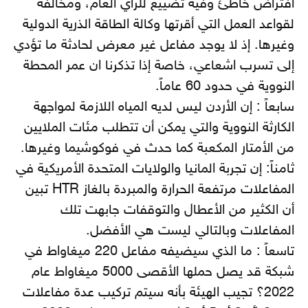
افتراض خاطئ وفيه تضييع للرأي العام، ومخالفة
لقواعد العمل التي أقرتها وكالة الطاقة الذرية الدولية
وغيرها. إذ لا يوجد مفاعل غير معرض لحادثة ما تؤدي
إلى تسرب اشعاعي، خاصة إذا تذكرنا ان عمر المحطة
النووية في حدود 60 عاماً.
سابعاً : إن الأردن ليس لديه المياه اللازمة لمواجهة
الكارثة النووية والتي يمكن أن تتطلب مئات الملايين
من الأمتار المكعبة كما حدث في فوكوشيما وغيرها.
ثامناً: إن تجربة المانيا والولايات المتحدة الأمريكية في
المفاعلات مرتفعة الحرارة والمبردة بالغاز HTR تبين
أن الكثير من الأعطال والتوقفات جابهت تلك
المفاعلات وبالتالي ليست هي الأفضل.
تاسعاً : ما الذي سيضيفه مفاعل 220 ميغاواط في
شبكة قد يصل حملها الأقصى 5000 ميغاواط عام
2022؟ تجيب الهيئة بأنه سيتم تركيب عدة مفاعلات