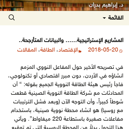
د. إبراهيم بدران
انتقل
البحث
القائمة
إلى
عن:
المحتوى
المشاريع الإستراتيجية…… والبيانات المتأرجحة..
2018-05-20
الإقتصاد
،
الطاقة
،
المقالات
في تصريحه الأخير حول المفاعل النووي المزمع
انشاؤه في الأردن، دون مبرر اقتصادي أو تكنولوجي،
فاجأ رئيس هيئة الطاقة النووية الجميع بقوله: “ أن
المحادثات مع شركة الطاقة النووية الصينية قطعت
شوطاً كبيراً، وأن التوجه الآن (وبعد فشل الترتيبات
مع روسيا) هو انشاء محطة نووية صينية،
باستخدام
مفاعلات صغيرة باستطاعة 220 ميغاواط”. ويأتي
هذا التحول بدلاً من المحطة الروسية التي تم توقيع