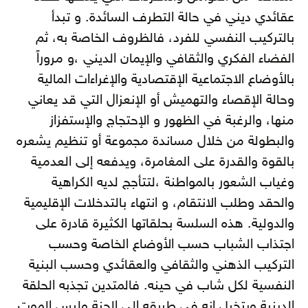
عقائدي ديني في حالة التطرف السائدة. و تبدأ
بالتركيب النفسي للفرد، فالظروف الخاصة به، ثم
الفضاء الفكري والثقافي والإيمان الديني ،و مروراً
بالأوضاع الاجتماعية الإقتصادية والإغراءات المالية
وحالة الإقصاء والتهميش أو الإنعزال التي قد يعاني
منها، والرغبة في الظهور و الإحتجاج والإستفزاز
والبطولة من خلال مساندة مجموعة أو تنظيم يشعره
بالقوة والقدرة على المغامرة، ويدفعه إلى العدمية
وغياب الشعور بالمواطنة ،لتتأجج لديه الكراهية
والحقد وطلب الانتقام، و انتهاء بالتدخلات الإقليمية
والدولية. هذه السلسة بحلقاتها الكثيرة قادرة على
اجتذاب الشباب حسب الأوضاع الخاصة وحسب
التركيب الذهني والثقافي والعقائدي وحسب البنية
النفسية لكل شاب في حينه. فالمتدين تجذبه الحلقة
الدينية ويتخيل انه في طريقه إلى الجنة وليس الموت.