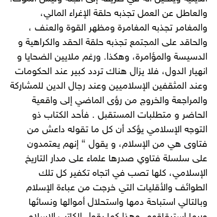
والعاطل عن العمل تجذبه حلقة الإغراء المالي،
والمغامر تجذبه المغامرة ومظهر القوة والعنف ،
والحاقد على المجتمع تجذبه حلقة الحقد والكراهية و
الدسيسة والمؤامرة، وهكذا. ورغم ملايين الضحايا و
انهيار الدول، فلا يزال هناك تردد كبير عند الحكومات
وعند المثقفين الإسلاميين وعند رجال الدين للمشاركة
والمراجعة والخروج من رؤى الماضي إلى واقعية
الحاضر و متطلبات المستقبل . فأحد الكتاب ذو
التوجه الإسلامي يؤكد أن كل ما تقوله داعش من
فتاوى هي من الإسلام، و يقول “ إنهم يعتمدون
على سلسلة فتاوي صدرها علماء على مدار التاريخ
الإسلامي، كلها تصب في اتجاه تكفير كل تلك
الطوائف والأقليات التي خرجت من عباءة الإسلام
وبالتالي استباحة دمها واستحلال أموالها ونسائها