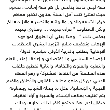
وربما استرقاقهم .وهذا كما يقول الكاتب الإسلامي
فقه ليس خاصا بداعش بل هو فقه إسلامي صميم
حيث تمتلئ كتب أهل السنة بفتاوي تكفير معظم
فرق الشيعة والدروز والبهائية والنصيرية والازيدية الخ.
ولكن المطلوب “ قراءة جديدة … وفتاوي جديدة
بعكس ذلك “ . وهذا يعني أن الطريق لمواجهة
الإرهاب وتجفيف منابع التزويد البشري للمنظمات
الإرهابية يتطلب بالدرجة الأولى مباشرة الدولة
للإصلاح السياسي و الإقتصادي و إعادة الإعتبار للعلم
والتعليم والفنون والثقافة، والثانية تقطيع حلقات
هذه السلسلة من النقاط المشتركة و رفع الغطاء
الديني عن كل ماهو مخالف للقانون والأخلاق والقيم
الدينية و الإنسانية. فكل ما يقبله الشباب ويفعلونه
يتم تغليفه بغلاف الإسلام والسيرة و آراء الفقهاء.
فيقال لهم: هذا مجتمع كافر لذلك نحاربه، وذلك