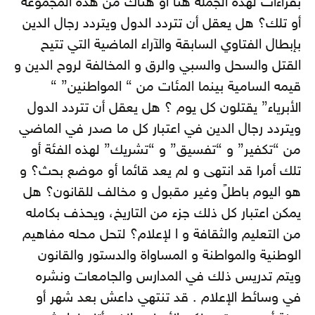
بقراءات لهذه الجملة هنا أو هناك من هذه المجموعة
أو تلك؟ هل يعقل أن تتردد الدول ويتردد رجال الدين
بإبطال الفتاوي السابقة والآراء الماضية التي تتيح
القتل والسحل والسبي والرق و المخالفة لروح الدين و
قيمه السامية بينما المئات من “ المواطنين” “
الأبرياء” يقتلون كل يوم ؟ هل يعقل أن تتردد الدول
ويتردد رجال الدين في اعتبار كل ما صدر في الماضي
من “تكفير” و “تفسيق” و “تشريك” لهذه الفئة أو
تلك أمرا قد انتهى و لم يعد قائما أو موضع بحث؟ و
هو اليوم باطلً وغير مقبول و مخالف للقانون؟ هل
يمكن اعتبار كل ذلك جزء من التاريخ، ويحذف بكامله
من التعليم والثقافة و ا لإعلام؟ لتحل محله مفاهيم
الوطنية والمواطنة و المساواة والدستور والقانون
ويتم تدريس ذلك في المدارس والجامعات ونشره
في وسائط الإعلام . قد تنتهي داعش بعد شهر أو