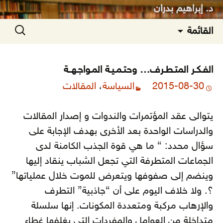
د. إبراهيم بدران
انتقل
البحث
القائمة
إلى
عن:
المحتوى
الفـكـر المتـطـرف… وحتـمـيـة المـواجـهــة
2015-08-30
السياسة
،
المقالات
يتوالى عقد المؤتمرات والندوات و إصدار المقالات
والدراسات الواحدة بعد الأخرى بهدف الإجابة على
سؤال محدد: “ ما هي قوة الجذب الكامنة لدى
الجماعات المتطرفة التي تجعل الشباب ينقاد إليها
وينضم إلى صفوفها ويتعرض للموت خلال عملياتها”
؟.
ولا خلاف اليوم على أن “جاذبية” التطرف
والإرهاب مركبة ومتعددة المكونات. إنها سلسلة
متداخلة من العوامل والمفردات التي يغلفها غطاء