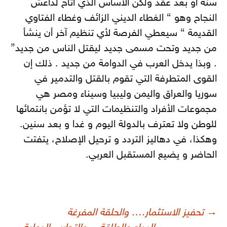
سنة أو بعد عقد ولكن الأساس الذي أتاح لداعش
النجاح وهو “ الغطاء الديني الزائف وغطاء الفتاوي
القديمة “ سيعطي الفرصة لأي تنظيم آخر أن ينشأ
من جديد وتحت مسمى جديد ليقتل الناس من جديد”
. وبذا يدخل العرب في الدوامة من جديد . ذلك إن
القوى المتطرفة التي تقوم بالقتل والتدمير في
سوريا والعراق واليمن وليبيا وسيناء ومصر هي
مجموعات الأفراد والتنظيمات التي لا تؤمن بانتمائها
للوطن ولا تعترف بالدولة اليوم و غدا و بعد سنين.
وهكذا، في دهاليز التردد و ترحيل الإصلاح، يتفتت
الحاضر و يضيع المستقبل العربي.
صفّح
→
تحفيز الاستثمار…. والحلقة المفرغة
لمقالات