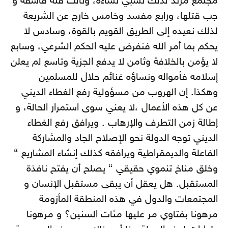
مجتمع مرتد لذلك نسبي نساءه، وثالث فئة فاسقة و
جب قتلها، ورابع مفسد وخامس خارج عن الشريعة
لذلك نعيده إلى الطريق القويم بالقوة، وسادس لا
يحكم بما أمر الله فنفرض عليه الحكم الشرعي، وسابع
لا يؤمن بالخلافة وثامن لا يدفع الجزية وتاسع لم يعلن
إسلامه فأمواله ونساؤه غنائم حلال للمسلمين
وهكذا. إن الهروب من مسؤولية رفع الغطاء الديني
عن كل هذه الأعمال ،لا يعني سوى استمرار الحالة، و
إطالة زمن التطرف والإرهاب . ويرافق رفع الغطاء
الديني توجه الدولة نحو الإصلاح الجاد والمشاركة
الفاعلة والديمقراطية ويرافقه كذلك إنشاء المشاريع “
وخلق مناخ تنموي حقيقي “ يصلح أن يفتح نافذة
المستقبل. هل يعقل أن يبقى مستقبل الإنسان و
المجتمعات والدول في هذه المنطقة المأزومة
مرهونا بفتاوي مر عليها مئات السنين؟ و مرهونا