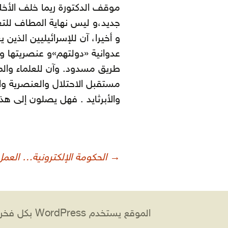
موقف الدكتورة ريما خلف الأخل
جديد،و ليس نهاية المطاف للتغ
و أخيرا، آن للإسرائيليين الذ
عدوانية «دولتهم»و عنصريتها و ن
طريق مسدود. وآن للعلماء والمف
مستقبل الاحتلال والعنصرية والا
والأبرثايد . فهل يصلون إلى هذ
صفّح
→
الحكومة الإلكترونية… العمل
لمقالات
الموقع يستخدم WordPress بكل فخر