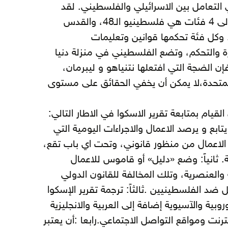
 التعامل بين الاسرائيلي والفلسطيني. لقد
قسمت اسرائيل الفلسطينيين إلى 4 فئات هي فلسطينيو الـ48، والقدس
 وكل فئة تحكمها قوانين وتعليمات
 والتحكم، وتضع الفلسطيني في منزلة دنيا
إن الضجة التي افتعلها نتنياهو و ليبرمان،
لمتحدة،لا يمكن أن يخفي الحقائق على مستوى
قيام بمتابعة تقرير الاسكوا في الاطار التالي:
تابع و يرصد الاعمال والاجراءات اليومية التي
الاعمال من منظور قانوني، وتحت اي باب تقع،
 ثانياً: وضع «دليل» أو قاموس للاعمال
ة والعنصرية، وتلك المخالفة للقانون الدولي
ل ضد الفلسطينيين .ثالثاً: ترجمة تقرير الإسكوا
روبية والآسيوية إضافة إلى العربية والانجليزية
نت ومواقع التواصل الاجتماعي.رابعا :أن يعتبر