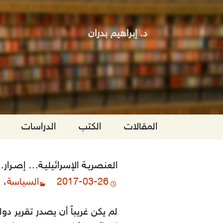
د. إبراهيم بدران
انتقل
المقالات
الكتب
الدراسات
إلى
المحتوى
العنصريـة الإسرائيليـة… إصـرار.. 
2017-03-26
السياسة
،
ا
لم يكن غريباً أن يصدر تقرير د