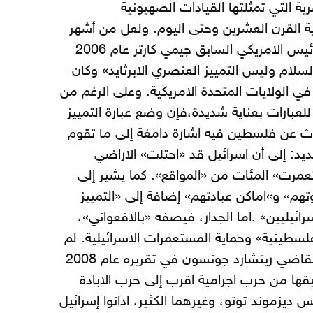
 التي تمثلتها القيادات الصهيونية
ية القرن العشرين وحتى اليوم. ولعل من أشهر
هذه المؤلفات وأهمها كتاب الرئيس الامريكي السابق جيمي كارتر عام 2006
لام وليس التمييز العنصري الابرثايد» وكان
في الولايات المتحدة الامريكية. وعلى الرغم من
للعبارات بعناية شديدة،فإن وضع عبارة التمييز
 عن فلسطين فيه اشارة دامغة إلى ما تقوم
حديد: إلى أن اسرائيل قد «احتلت» الاراضي
مرت» المئات من «المواقع». كما يشير إلى
هم» و»اماكن عبادتهم» إضافة إلى «التمييز
ائيليين» .اما الجدار، فيصفه «بالافعواني»،
لسطينية» وحماية المستعمرات الاسرائيلية. لم
يقتصر الامر على كارتر، بل أن القاضي ريتشارد جونسون في تقريره عام 2008
 سبقها من حرب اجرامية اقرب إلى حرب الابادة
ديزموند توتو، وغيرهما الكثير، ادانوا إسرائيل