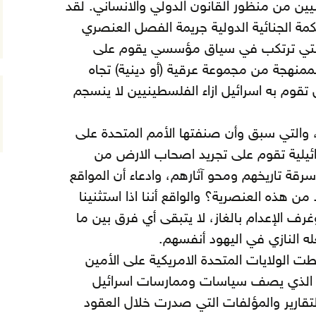
يين من منظور القانون الدولي والانساني. لقد
ة الجنائية الدولية جريمة الفصل العنصري
ية التي ترتكب في سياق مؤسسي يقوم على
ممنهجة من مجموعة عرقية (أو دينية) تجاه
وم به اسرائيل ازاء الفلسطينيين لا ينسجم
، والتي سبق وأن صنفتها الأمم المتحدة على
ائيلية تقوم على تجريد اصحاب الارض من
 تاريخهم ومحو آثارهم، وادعاء أن المواقع
 هذه العنصرية؟ والواقع أننا اذا استثنينا
رف الإعدام بالغاز، لا يتبقى أي فرق بين ما
له النازي في اليهود أنفسهم.
ت الولايات المتحدة الامريكية على الأمين
ول الذي يصف سياسات وممارسات اسرائيل
لتقارير والمؤلفات التي صدرت خلال العقود