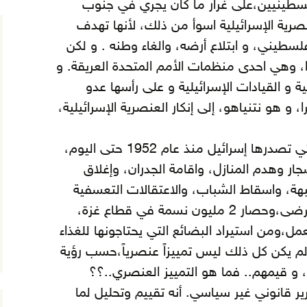
سطينيين،على غرار ما كان يجري في جنوب
نصرية الإسرائيلية اسوأ من ذلك، لأنها تهدف
فلسطيني، و ابتلاع أرضه، والغاء وطنه . و لكن
ا، وهي احدى منظمات الأمم المتحدة العريقة.
و
 و القيادات الإسرائيلية و على رأسها عدو
 و هو نتنياهو، إلى إنكار العنصرية الإسرائيلية،
فإذا كانت القوانين العنصرية التي تصدرها إسرائيل منذ عام 1952 حتى اليوم،
جار وهدم المنازل، واقامة الجدران، وإغلاق
بهة، واسقاط الشباب، والاعتقالات التعسفية
للأطفال والنساء والشيوخ والمرضى،وحصار 2 مليون نسمة في قطاع غزة،
ل،ومن استيراد البضائع التي يحتاجونها للغذاء
ا لم يكن كل ذلك ليس تمييزاً عنصرياً،حسب رؤية
 و قيمهم.. فما هو التمييز العنصري..؟؟
ير قانوني غير سياسي. أنه تقييم وتحليل لما