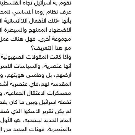
تقوم به اسرائيل تجاه الفلسطين
عرف نظام روما الاساسي للمحكم
بأنها «تلك الأفعال اللاانسان
الاضطهاد الممنهج والسيطرة ال
مجموعة أخرى. فهل هناك عمل تق
مع هذا التعريف؟
واذا كانت المقولات الصهيونية
أنها عنصرية، والسياسات الاسر
أرضهم، بل وطمس هويتهم، وسرقة
المقدسة لهم،فأي عنصرية أشد من
معسكرات الاعتقال الجماعية، وغ
تفعله اسرائيل،وبين ما كان يفع
لم يكن تقرير الاسكوا الذي ضغط
العام الجديد ليسحبه، هو الأ
بالعنصرية. فهناك العديد من ا