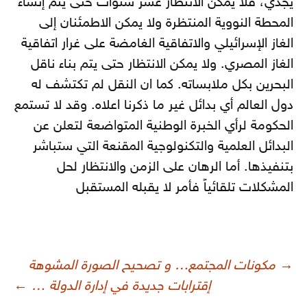
يجدي، فلا يمكن الانتظار عشر سنوات حتى يتم إنشاء
المحطة النووية المنتظرة ولا يمكن الاطمئنان إلى
الغاز الإسرائيلي والاتفاقية الغامضة على غرار اتفاقية
الغاز المصري. ولا يمكن الانتظار حتى يتم بناء ناقل
البحرين بكل ملابساته. كما ان النقل لم تكتشف له
دول العالم أي بدائل غير ما ذكرنا اعلاه. وقد لا تستمع
الحكومة لرأي الخبرة الوطنية المتواضعة لتعلن عن
البدائل العلمية والتكنولوجية المقنعة التي ستباشر
بتنفيذها. أما الرهان على الزمن والانتظار لحل
المشكلات تلقائياً فأمر لا يقبله المستقبل
صفّح
→
مكونات المجتمع… و تصحيح الصورة المشوهة
لمقالات
إقترابات جديدة في إدارة الدولة …
←