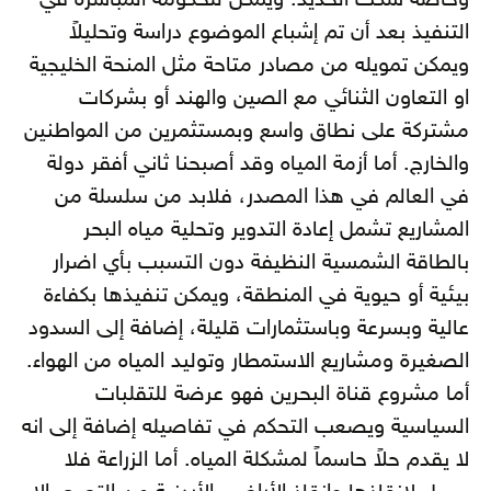
وخاصة سكك الحديد. ويمكن للحكومة المباشرة في
التنفيذ بعد أن تم إشباع الموضوع دراسة وتحليلاً
ويمكن تمويله من مصادر متاحة مثل المنحة الخليجية
او التعاون الثنائي مع الصين والهند أو بشركات
مشتركة على نطاق واسع وبمستثمرين من المواطنين
والخارج. أما أزمة المياه وقد أصبحنا ثاني أفقر دولة
في العالم في هذا المصدر، فلابد من سلسلة من
المشاريع تشمل إعادة التدوير وتحلية مياه البحر
بالطاقة الشمسية النظيفة دون التسبب بأي اضرار
بيئية أو حيوية في المنطقة، ويمكن تنفيذها بكفاءة
عالية وبسرعة وباستثمارات قليلة، إضافة إلى السدود
الصغيرة ومشاريع الاستمطار وتوليد المياه من الهواء.
أما مشروع قناة البحرين فهو عرضة للتقلبات
السياسية ويصعب التحكم في تفاصيله إضافة إلى انه
لا يقدم حلاً حاسماً لمشكلة المياه. أما الزراعة فلا