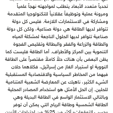
تحدياً متعدد الأبعاد يتطلب لمواجهته نهجاً علمياً
ومرونة عملية وتوظيفاً عقلانياً للتكنولوجيا المتقدمة
ومشاركة في الاستثمارات اللازمة. فليس كل دولة
تتوافر لديها الطاقة هي دولة صناعية، ولكن كل دولة
صناعية تتوافر لديها الحلول الناجعة لمشكلة المياه
والطاقة والزراعة والفقر والبطالة وتقليص الفجوة
التنموية بين المركز والأطراف. أما الطاقة فليست كما
يظن البعض بأن هناك حلاً كاملاً مقتصراً على الطاقة
النووية او استيراد الغاز من إسرائيل، فكلاهما حلان
فيهما من المخاطر السياسية والاقتصادية المستقبلية
الشيء الكثير، ناهيك عن المعارضة الشعبية المتنامية
للحلين. إن الحل الأمثل هو استخدام المصادر المحلية
وبالتالي الاستثمار الواسع في الطاقة البديلة وهي
الطاقة الشمسية وطاقة الرياح التي يمكن أن توفر
-حسب التوقعات- أكثر من 25% من احتياجات الأردن