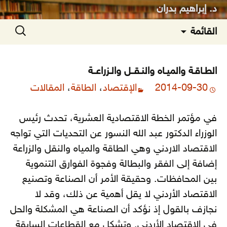
د. إبراهيم بدران
انتقل
البحث
القائمة
إلى
عن:
المحتوى
الطـاقـة والميـاه والنـقــل والـزراعــة
2014-09-30
الإقتصاد
،
الطاقة
،
المقالات
في مؤتمر الخطة الاقتصادية العشرية، تحدث رئيس
الوزراء الدكتور عبد الله النسور عن التحديات التي تواجه
الاقتصاد الاردني وهي الطاقة والمياه والنقل والزراعة
إضافة إلى الفقر والبطالة وفجوة الفوارق التنموية
بين المحافظات. وحقيقة الأمر أن الصناعة وتصنيع
الاقتصاد الأردني لا يقل أهمية عن ذلك، وقد لا
نجازف بالقول إذ نؤكد أن الصناعة هي المشكلة والحل
في الاقتصاد الأردني.
وتشكل مع القطاعات السابقة