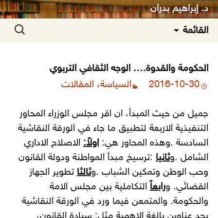
د. إبراهيم بدران
انتقل
البحث
القائمة
إلى
عن:
المحتوى
الحكومة والقدوة…. الوجه الثقافي التربوي
2016-10-30
السياسة
،
المقالات
جميل من حيث المبدأ، ان اقر مجلس الوزراء المحاور
التنفيذية الاربعة لتطبيق ما جاء في الورقة النقاشية
السادسة .وهذه المحاور هي:
اولاً:
الاصلاح الاداري
الشامل .و
ثانيا
:ترسيخ مبدأ المواطنة ودولة القانون
وحب الوطن وتمكين الشباب .و
ثالثا
تطوير الجهاز
القضائي. و
رابعاً
التكاملية بين مجلس الامة
والحكومة.
والمتمعن فيما ورد في الورقة النقاشية
يجد عناوين بالغة الاهمية مثل: سيادة القانون،