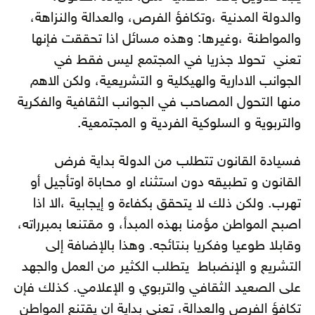
والدولة المدنية ،وتكافؤ الفرص، والعدالة والنزاهة،
والمواطنة ،وغيرها: وهذه مسائل اذا تحققت فإنها
تعني تحولا جذريا في المجتمع ليس فقط في
الجوانب الادارية والهيكلية و التشريعية، ولكن الاهم
منها التحول المصاحب في الجوانب الثقافية والفكرية
والتربوية و السلوكية الفردية و المجتمعية.
فسيادة القانون تتطلب من الدولة بداية فرض
القانون و تطبيقه دون استثناء او محاباة اوتأجيل أو
تهرب. ولكن ذلك لا يتحقق بكفاءة و إيجابية ،الا اذا
اصبح المواطن مؤمنا بهذه المبدأ، و مقتنعا بمبرراته،
وقابلا طوعيا وفكريا بنتائجه. وهذا بالإضافة إلى
التشريع و الإنضباط يتطلب الكثير من العمل والجهد
على الصعيد الثقافي والتربوي و الإعلامي. كذلك فإن
تكافؤ الفرص والعدالة، تعني بداية ان يقتنع المواطن