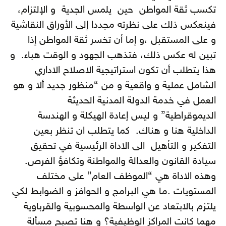
تكسب ثقة المواطن حين يلمس الجدية و الإلتزام،
فينعكس ذلك على نظرته مجددا إلى الأوراق النقاشية
و على المستقبل ،و إما أن تخسر ثقة المواطن إذا
تبين له عكس ذلك، فتذهب الجهود و الوقت هباء. و
هذا يتطلب أن تكون استراتيجية الاصلاح الاداري
الشامل عملية و واقعية و من “منظور جديد ألا و هو
العمل في خدمة الدولة المدنية الحديثة
الديموقراطية” و ليس إعادة الهيكلة و الهندسة
الداخلية هنا و هناك. كما يتطلب ان تنظر بعين
التفكير و التأهيل الى الاداة الرئيسية في تحقيق
سيادة القانون والعدالة والمواطنة وتكافؤ الفرص.
وهذه الاداة هي “الموظف العام” على مختلف
المستويات .ما هي البرامج و الحوافز و الضوابط لكي
يلتزم بالابتعاد عن الواسطة والمحسوبية والقرباوية
مهما كانت المراكز الوظيفية؟ و هنا تصبح مسألة