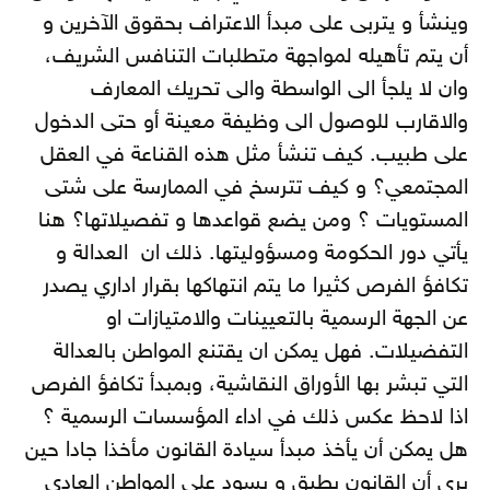
وينشأ و يتربى على مبدأ الاعتراف بحقوق الآخرين و
أن يتم تأهيله لمواجهة متطلبات التنافس الشريف،
وان لا يلجأ الى الواسطة والى تحريك المعارف
والاقارب للوصول الى وظيفة معينة أو حتى الدخول
على طبيب. كيف تنشأ مثل هذه القناعة في العقل
المجتمعي؟ و كيف تترسخ في الممارسة على شتى
المستويات ؟ ومن يضع قواعدها و تفصيلاتها؟ هنا
يأتي دور الحكومة ومسؤوليتها. ذلك ان العدالة و
تكافؤ الفرص كثيرا ما يتم انتهاكها بقرار اداري يصدر
عن الجهة الرسمية بالتعيينات والامتيازات او
التفضيلات. فهل يمكن ان يقتنع المواطن بالعدالة
التي تبشر بها الأوراق النقاشية، وبمبدأ تكافؤ الفرص
اذا لاحظ عكس ذلك في اداء المؤسسات الرسمية ؟
هل يمكن أن يأخذ مبدأ سيادة القانون مأخذا جادا حين
يرى أن القانون يطبق و يسود على المواطن العادي