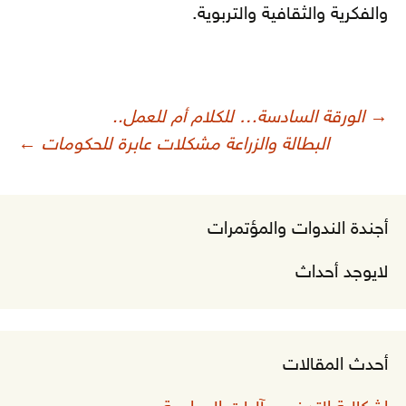
والفكرية والثقافية والتربوية.
صفّح
→
الورقة السادسة… للكلام أم للعمل..
لمقالات
البطالة والزراعة مشكلات عابرة للحكومات
←
أجندة الندوات والمؤتمرات
لايوجد أحداث
أحدث المقالات