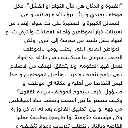
“القدوة و المثال هي مآل النجاح أو الفشل”. فكل
موظف يقتدي و يتأثر برؤسائه و زملائه، و في
المسائل الكبيرة و الصغيرة على حد سواء ،إبتداء من
تعيينات كبار الموظفين واحالة العطاءات والترقيات، و
انتهاء بنقل تلميذ من مدرسة إلى أخرى. ولكن
المواطن العادي الذي يحتك يوميا بالموظف
الصغير، سرعان ما سيكتشف من خلاله اية اجواء
تعمل فيها الحكومة. ولا يتحقق الهدف من الإصلاح
دون برامج تثقيف وتدريب وتأهيل للموظفين.و هذا
ليس انتقاصا من أهلية و مكانة اي موظف أو
مسؤول. كيف سيفهم الموظف سيادة القانون؟
وكيف سيميز ما بين التعنت وتعقيد حياة المواطنين
من جهة ،و بين تطبيق القانون بعدالة. ان كل وزارة
وكل مؤسسة حكومية لها ظروفها وطبيعة عملها
الخاصة وبالتالي تتطلب تدريبات ومواد تثقيفية و