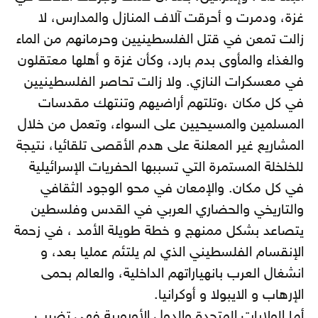
غزة، ودمرت و أحرقت آلاف المنازل والمدارس، لا
زالت تمعن في قتل الفلسطينيين وحرمانهم من الماء
والغذاء والمأوى بدم بارد، وكأن غزة و أهلها معتقلون
في معسكرات النازي. ولا زالت تحاصر الفلسطينيين
في كل مكان ،وتلتهم أراضيهم وتنتهك مقدسات
المسلمين والمسيحيين على السواء، وتعمل من خلال
المشاريع غير المعلنة على هدم الأقصى تلقائيا، نتيجة
للخلخلة المستمرة التي تسببها الحفريات الإسرائيلية
في كل مكان. والإمعان في محو الوجود الثقافي
والتاريخي والحضاري العربي في القدس وفلسطين
يتصاعد بشكل ممنهج و خطة طويلة الأمد ، في زحمة
الإنقسام الفلسطيني الذي لم يلتئم عمليا بعد، و
انشغال العرب بانهياراتهم الداخلية، والعالم بحمى
الإرهاب و الايبولا و أوكرانيا.
أما الولايات المتحدة والدول الأوروبية فهي تضرب