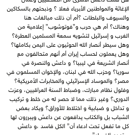
هل قتلت داعش الأسرى من الصحفيين وعمال
الإغاثة والمواطنين الأبرياء فعلا ؟ وذبحتهم بالسكاكين
والسيوف والبلطات ؟أم أن ذلك مبالغات هنا
وهناك؟ أم هي حرب و”فوتوشوب” إعلامية من
الغرب و إسرائيل لتشويه سمعة المسلمين العطرة؟
وهل سيطر أنصار الله الحوثيون على اليمن بكاملها؟
وهل يعملون لحساب إيران أم أنهم متحالفون مع
أنصار الشريعة في ليبيا؟ و داعش والنصرة في
سوريا؟ وحزب الله في لبنان، والإخوان المسلمون في
مصر؟ والموساد الإسرائيلي والمخابرات الأمريكية؟
وفلول نظام مبارك، وضباط السنة العراقيين، وعزت
الدوري؟ وغير ذلك مما لا حصر له من خلط و تركيب
و تداخل و ضبابية و اختلاط للأوراق؟ ويكاد بعض
الشباب بل والكتاب يدافعون عن داعش ويبررون لها
كل ما تفعل تحت ادعاء أن” الكل فاسد ،و داعش