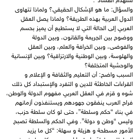
ستهدم الفساد”.
والسؤال: ما هو الإشكال الحقيقي؟ ولماذا تتهاوى
الدول العربية بهذه الطريقة؟ ولماذا يصل العقل
العربي إلى الحالة التي لا يستطيع أن يميز بحسم
ووضوح بين الجريمة والقانون، وبين الدولة
والفوضى، وبين الخرافة والعلم، وبين العقل
والهلوسة، وبين الوطنية والارتزاقية؟ وبين الإنسانية
والوحشية المتخلفة؟
السبب واضح: أن التعليم والثقافة و الإعلام و
القراءات الخاطئة للدين و التفرد والإستبداد كل ذلك
شوه و قزم في العقل العربي مفهوم الدولة والوطن،
فراح العرب ينفقون جهودهم ويستنفذون أزمانهم
في بناء “حكم وسلطة”، حتى لو كان سلطة حزب،
وليس “وطن و دولة”. وفي الحكم والسلطة تصبح
الأمور مسطحة و هزيلة و سهلة: “كل ما يزيد