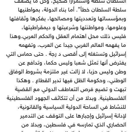
السلطان سلطة واستمرارا صحيح، وكل ما يضعف
سلطة السلطان خطأ”. أما بناء الدولة، بمواطنيها
وبمؤسساتها وتعدديتها ومصالحها، بفكرها وثقافتها
وعلومها، ومواطنتها وشرعيتها و ديمقراطيتها،
فليس ذلك محل اهتمام العقل والحكم العربي.وهذا
ما يفهمه العالم الغربي جيدا عن العرب، وتفهمه
إسرائيل وتستغله إلى أقصى د رجة . حتى حماس التي
يفترض أنها تمثل شعبا وليس حكما، وتدافع عن
وطن وليس حزبا، لا زالت غير ملتزمة بشروط الوفاق
الوطني، وحكومة الظل فيها تدير القطاع . وهكذا
تبهت و تضيع فرص التعاطف الدولي مع القضية
الفلسطينية. وبدلا من أن تتكاثف الجهود الفلسطينية
للنشاط في الساحة الدولية السياسية والقانونية،
لإدانة إسرائيل وإجبارها على التوقف عن التدمير
الحضاري الذي تمارسه في فلسطين، وبدلا من