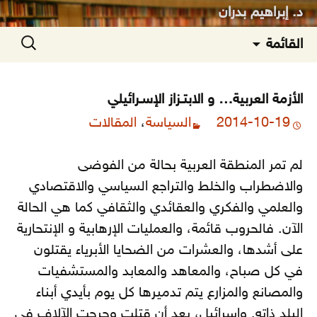
د. إبراهيم بدران
انتقل
البحث
القائمة
إلى
عن:
المحتوى
الأزمة العربية… و الابتـزاز الإسـرائيلي
2014-10-19
السياسة
،
المقالات
لم تمر المنطقة العربية بحالة من الفوضى
والاضطراب والخلط والتراجع السياسي والاقتصادي
والعلمي والفكري والعقائدي والثقافي كما هي الحالة
الآن. فالحروب قائمة، والعمليات الإرهابية و الإنتحارية
على أشدها، والعشرات من الضحايا الأبرياء يقتلون
في كل صباح، والمعاهد والمعابد والمستشفيات
والمصانع والمزارع يتم تدميرها كل يوم بأيدي أبناء
البلد ذاته.
وإسرائيل، بعد أن قتلت وجرحت الآلاف في