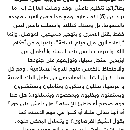
بطائراتها تنظيم داعش ،وقد وصلت الغارات إلى ما
يزيد عن (5) آلاف غارة، ومع هذا فعين العرب مهددة
بالسقوط، بل وبغداد كذلك. واحتفلت داعش ليس
فقط بقتل الأسرى و بتهجير مسيحيي الموصل، وإنما
“بإعادة الرق قبل قيام الساعة”، باعتباره من أحكام
الله. واعترفت داعش بأخذ النساء والأطفال من
ايزيديي سنجار سبايا، وتوزيعهم على جنودها
والاحتفاظ بالخمس منهم للدولة الإسلامية . ومع كل
هذا ،لا زال الكتاب العقائديون في طول البلاد العربية
و عرضها، يحللون ويفكرون ويتأملون ويستشيرون
ويستفتون ويقلبون ويمحصون ويتساءلون: هل هذا
فهم صحيح أو خاطئ للإسلام؟ هل داعش على حق؟
أم أنها تغالي قليلا أو كثيرا في فهم الإسلام كما
يقول الشيخ القرضاوي؟ و يتساءل البعض منهم: