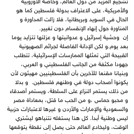
تشجيع المزيد من دول العالم، وخاصة الأوروبية
والأمريكية، على الاعتراف بدولة فلسطين كما هو
الحال في السويد وبريطانيا، فلا زالت المداورة و
المناورة حول إنهاء الإنقسام دون تغيير.
إن وحشية إسرائيل و عدوانيتها و عزلتها تتزايد يوما
بعد يوم.و لكن الإدانة الفاصلة لجرائم الصهيونية
القبيحة التي تمثلها الممارسات الإسرائيلية، تتطلب
جهودا مكثفة من الجانب الفلسطيني و العربي،
وبنيانا مقنعا للآخرين بأن الفلسطينيين مهيئون لأن
يكونوا أصحاب دولة في وطنهم فلسطين. و بدلا
من ذلك يستمر النزاع على السلطة، ويستمر أصدقاء
و محبو حماس ،و من الحب ما قتل، بمعاداة مصر
والسعودية والإمارات والأردن و غيرها لاعتبارات حزبية
ليس وطنية أبدا. كل هذا يستغله نتنياهو ليشتري
الوقت، وليخادع العالم حتى يصل إلى نقطة يتوقعها