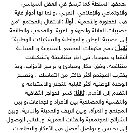
،هدفها السلطة كما ترسخ في العقل السياسي
والاجتماعي والإعلامي العربي ،وانما لها أدوار غاية
في الخطورة والأهمية .
أولاً :
الانتقال بالمجتمع “من
عصبيات العائلة والجهة و القرية والمذهب والطائفة
إلى عصبية الوطن والمواطنة والتشكيلات الوطنية”.
ثانياً :
دمج مكونات المجتمع ،المتنوعة و المتباينة
أفقيا و عموديا، في أطر متناسقة وتشكيلات
متناغمة، وفق أفكار ومبادئ و برامج الأحزاب. وبذا
يقترب المجتمع أكثر فأكثر من التماسك ، وتصبح
الوحدة الوطنية أكثر قابلية للتجذر والاستدامة و
التقدم إلى الأمام.
ثالثا:
كسر الحواجز الثقافية
والنفسية والمصلحية بين الأفراد والجماعات،و بين
المجتمع و المرأة، وبين الريف والمدينة والبادية، وبين
الشرائح المجتمعية والفئات العمرية. وبالتالي الوصول
إلى تجانس و تواصل أفضل في الأفكار والتطلعات