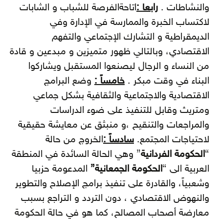
والنشاطات .
رابعا :
اتاحةالفرصة للشباب و الشابات
لاكتساب الخبرة والممارسة في الإدارة وفي
الديمقراطية و التشارك الإجتماعي والتفهم
الاقتصادي، وبالتالي ظهور متميزين و مبدعين و قادة
من النساء و الرجال ليصنعوا المستقبل ويشاركوا
البناء في وقت مبكر .
خامساً :
وضع البرامج
الاقتصادية والاجتماعية والثقافية بشكل جماعي
ومتريث وقابل للتنفيذ على ضوء الدراسات
والمراجعات والتنقيح ،و منبثق عن معايشة حقيقية
لاحتياجات المجتمع.
سادساً :
الخروج من حالة
“
الحكومة الفردانية
” وهي الحالة السائدة في المنطقة
العربية الى “
الحكومة الجمعانية”
المدعومة حزبيا
وشعبياً، والقادرة على تنفيذ برامج الإصلاح والتطوير
والنهوض الاقتصادي ، دون التردد و التراجع بسبب
معارضة أصحاب المصالح، كما هو في حالة الحكومة