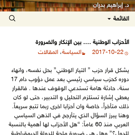
د. إبراهيم بدران
انتقل
البحث
القائمة
إلى
عن:
المحتوى
الأحزاب الوطنية …. بين الإنكار والضرورة
2017-10-22
السياسة
،
المقالات
يشكل قرار حزب ” التيار الوطني” بحل نفسه، وانهاء
دوره كحزب سياسي رئيسي بعد عمل دؤوب دام 17
سنة، حادثة هامة تستدعي الوقوف عندها . فالقرار
يعطي إشارة تستلزم التحليل و التدبير، حتى لو كان
ذلك متأخراً، خاصة وان أحزابا اخرى ربما تتبع سريعاً.
وهنا يبرز السؤال الذي يتأرجح في الذهن السياسي
العربي منذ 60 عاماً: “هل الأحزاب لها أهمية بالنسبة
للدول؟”
وهل هي ضرورة ملحة للدولة الديمقراطية