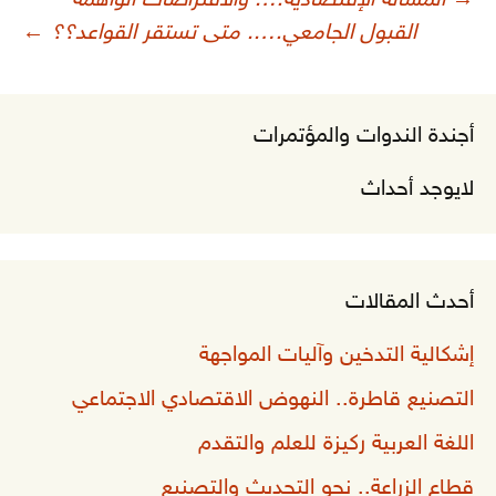
→
المسألة الإقتصادية…. والافتراضات الواهمة
لمقالات
القبول الجامعي….. متى تستقر القواعد؟؟
←
أجندة الندوات والمؤتمرات
لايوجد أحداث
أحدث المقالات
إشكالية التدخين وآليات المواجهة
التصنيع قاطرة.. النهوض الاقتصادي الاجتماعي
اللغة العربية ركيزة للعلم والتقدم
قطاع الزراعة.. نحو التحديث والتصنيع