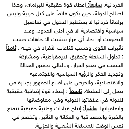
الفردانية.
سابعاً:
اعطاء قوة حقيقية للبرلمان، وهذا
لصالح الدولة، حين يكون قائماً على كتل حزبية وليس
برلماناً فردانيا لا يستطيع الدخول في تفاصيل
سياسية واقتصادية الا في أدنى الحدود. وعند
التصويت أو اتخاذ أي قرار تتشتت الاتجاهات حسب
تأثيرات القوى وحسب قناعات الأفراد في حينه .
ثامناً
:
تداول السلطة وتحقيق الديمقراطية، ومشاركة
الشعب في صنع القرار، وبالتالي تحقيق العدالة
وتجديد الفكر والرؤية السياسية والاجتماعية
والاقتصادية، والحرص على اقناع الجمهور بجدارة من
يصل إلى السلطة.
تاسعاً
: إعطاء قوة إضافية حقيقية
للدولة في علاقاتها الدولية وفي مفاوضاتها
واتفاقياتها .
عاشراً:
إنتاج قيادات وطنية حقيقية تتمتع
بالخبرة والمصداقية و المكانة و التأثير، وتخضع في
نفس الوقت للمساءلة الشعبية والحزبية.