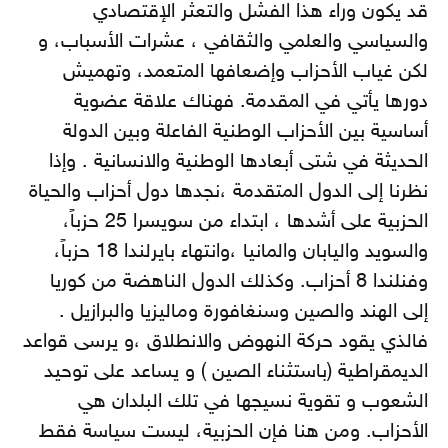
قد يكون وراء هذا الفشل والتعثر الإقتصادي
والسياسي والعلمي والثقافي ، عشرات الأسباب، و
لكن غياب الأحزاب وإضعافها المتعمد، وتهميش
دورها يأتي في المقدمة. فهناك علاقة عضوية
أساسية بين الأحزاب الوطنية الفاعلة وبين الدولة
الحديثة في شتى أبعادها الوطنية والانسانية . وإذا
نظرنا إلى الدول المتقدمة ،نجدها دول أحزاب والحياة
الحزبية على أشدها ، ابتداء من سويسرا 25 حزباً،
والسويد واليابان والمانيا ،وانتهاء بايرلندا 18 حزباً،
وفنلندا 8 أحزاب. وكذلك الدول الناهضة من كوريا
إلى الهند والصين وسنغافورة وماليزيا والبرازيل .
فالذي يقود حركة النهوض والانطلاق ،و يرسى قواعد
الديمقراطية (باستثناء الصين ) و يساعد على توحيد
الشعوب و تقوية نسيجها في تلك البلدان هي
الأحزاب. ومن هنا فإن الحزبية، ليست سياسة فقط