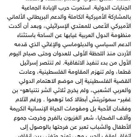
الجنايات الدولية. استمرت حرب الإبادة الجماعية
بالمشاركة الأميركية الكاملة والدعم البريطاني الألماني
الأميركي الأعمى للمعتدي الإسرائيلي، وبعد أن أكدت
منظومة الدول العربية غيابها عن الساحة باستثناء
الدعم السياسي والدبلوماسي والإغاثي الذي قدمه
الأردن منذ اللحظة الأولى للعدوان وحتى صباح اليوم
الأول من بدء تنفيذ الاتفاقية. لم تنتصر إسرائيل
قطعا، ولم تنهزم المقاومة الفلسطينية، وعادت
القضية الفلسطينية إلى موضع الاهتمام الدولي
والعربي الشعبي، ولم يخرج ثلاثي الشر نتنياهو- بن
غفير- سموتريتش أبطالا كما توهموا . ورغم الآلام
وفقدان الأحبة بل ومقومات الحياة الإنسانية الكريمة
وآلاف الضحايا، شعر الغزيون بالفرح وخرجت جموع
الأطفال والشباب تعبر عن فرحتها بالوصول إلى
إتفاق لوقف الحرب وهي تهزج وتغني بين انقاض