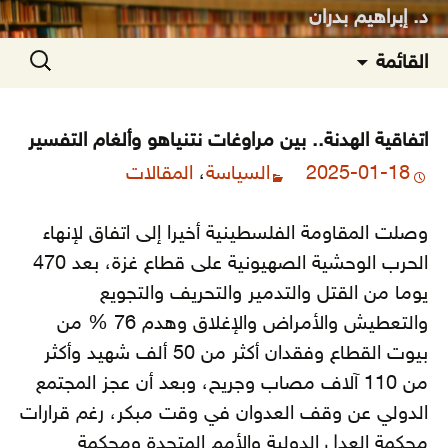
د. إبراهيم بدران
انتقل
البحث
القائمة
إلى
عن:
المحتوى
اتفاقية الهدنة.. بين مراوغات نتنياهو وألغام التفسير
2025-01-18
السياسة
،
المقالات
وصلت المقاومة الفلسطينية أخيرا إلى اتفاق لإنهاء
الحرب الوحشية الصهيونية على قطاع غزة، بعد 470
يوما من القتل والتدمير والتحريف والتجويع
والتعطيش والأمراض والإغلاق وهدم 76 % من
بيوت القطاع وفقدان أكثر من 50 ألف شهيد وأكثر
من 110 آلاف مصاب وجريح، وبعد أن عجز المجتمع
الدولي
عن وقف العدوان في وقت مبكر، رغم قرارات
محكمة العدل الدولية والأمم المتحدة ومحكمة