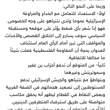
وربما على النحو التالي:
اولاً- الاستعداد للتعامل مع الخداع والمراوغة
الإسرائيلية عموما ولدى نتنياهو على وجه الخصوص.
فهو إذا شعر بأي ضغط يؤثر على موقعه ومستقبله
السياسي سوف يسارع إلى اختلاق القصص والأحداث
والمواقف التي تبرر أمام الرأي العام استئناف
العدوان بحجة أن المقاومة الفلسطينية فعلت شيئاً
ما مخالفا للاتفاقية.
ثانياً- من المتوقع أن تدفع أحزاب بن غفير
وسموتريتش وغيرهما
وبتواطؤ مع نتنياهو والجيش الإسرائيلي تدفع
المستوطنين إلى تصعيد هجماتهم في الضفة الغربية
وبعض النقاط في القطاع ليظهر أنه يحقق مكاسب
متواصلة على طريق استرضاء المتطرفين الدينيين.
ثالثاً- من المتوقع أن يصعد سموتريش وبن غفير من