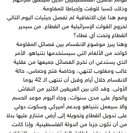
قوائم الأسرى الفلسطينيين الذين سيطلق سراحهم
وذلك كسبا للوقت وإحباطا للمقاومة.
ومع هذا فإن الاتفاقية لم تفصل حيثيات اليوم التالي
لخروج القوات الإسرائيلية من القطاع. من سيدير
القطاع وتحت أي غطاء؟
وهنا يبرز موضوع الانقسام بين فصائل المقاومة
كواحد من الألغام التي سيستخدمها نتنياهو. الأمر
الذي يستدعي ان تخرج الفصائل جميعها من عقلية
غالب ومغلوب لتنهي، وخاصة فتح وحماس، حالة
الانقسام خلال أيام وقبل أن تنتهى الـ 42 يوما
الأولى. وقد كان بين الفريقين الكثير من النقاش
والحوار على مدى سنوات، وجاء اليوم موعد الحسم
والا سيعمل نتنياهو وبدعم أميركي وسكوت دولي
على تدويل القطاع وتحويله إلى أرض متنازع عليها بدلا
من أن تكون جزءا من الدولة الفلسطينية. وإذا كانت