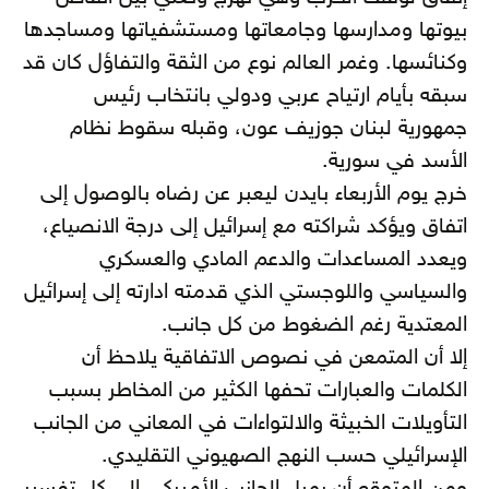
بيوتها ومدارسها وجامعاتها ومستشفياتها ومساجدها
وكنائسها. وغمر العالم نوع من الثقة والتفاؤل كان قد
سبقه بأيام ارتياح عربي ودولي بانتخاب رئيس
جمهورية لبنان جوزيف عون، وقبله سقوط نظام
الأسد في سورية.
خرج يوم الأربعاء بايدن ليعبر عن رضاه بالوصول إلى
اتفاق ويؤكد شراكته مع إسرائيل إلى درجة الانصياع،
ويعدد المساعدات والدعم المادي والعسكري
والسياسي واللوجستي الذي قدمته ادارته إلى إسرائيل
المعتدية رغم الضغوط من كل جانب.
إلا أن المتمعن في نصوص الاتفاقية يلاحظ أن
الكلمات والعبارات تحفها الكثير من المخاطر بسبب
التأويلات الخبيثة والالتواءات في المعاني من الجانب
الإسرائيلي حسب النهج الصهيوني التقليدي.