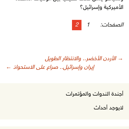
الأميركية وإسرائيل؟
الصفحات:
1
2
صفّح
→
الأردن الأخضر.. والانتظار الطويل
لمقالات
إيران وإسرائيل.. صراع على الاستحواذ
←
أجندة الندوات والمؤتمرات
لايوجد أحداث