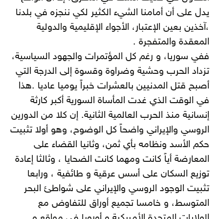
يدل على أن أمامنا الشيء الكثير لكي ننجزه في بلدنا
،آخذين بعين الإعتبار، الأجواء الإقليمية والدولية
المعقدة والمتفجرة .
ففي سوريا، و رغم كل المؤتمرات والجهود السياسية،
تزداد الحرب وحشية وضراوة وقسوة إلى الدرجة التي
أصبح قتل المدنيين بالعشرات خبراً يوميا عاديا .هذا
في الوقت الذي غدت المأساة السورية أكبر كارثة
إنسانية منذ الحرب العالمية الثانية. إن كلا من الدورين
الروسي والإيراني واضحاً كل الوضوح، وهو أولا تثبيت
حكم الأسد ونظامه بأي ثمن، وثانيا القضاء على
المعارضة أياً كانت ومهما كانت الضحايا ، وثالثا إعادة
توزيع السكان على أسس عرقية و طائفية ، ورابعا
تثبيت الوجود الروسي والإيراني على شواطئ البحر
المتوسط، و خامسا تجميع أوراق للتفاوض مع
الولايات المتحدة الأمريكية و أوروبا في مواقع و