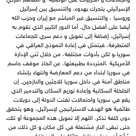
والجماعات و الحزبيات على الوطنية .و التفاهم التركي
الإسرائيلي يتحرك بهدوء، والتنسيق بين إسرائيل
وروسيا ، والتنسيق غير المباشر مع إيران وحزب الله
أيضا على أفضل حال. أما الدور الكبير الذي تقوم به
إسرائيل، إضافة إلى تمويل و دعم سري للجماعات
المتطرفة، فيتمثل في إعادة النموذج العراقي في
سوريا،و لكن بأدوات مختلفة، من خلال ثني الإدارة
الأمريكية ،المترددة بطبيعتها، عن اتخاذ موقف حاسم
في سوريا ابتداء من دعم المعارضة وانتهاء بإنشاء
مناطق آمنة في داخل سوريا للاجئين والنازحين. إن
الخلخلة السكانية وإعادة توزيع السكان والتدمير الذي
يقع في سوريا واحتمالات تفتت الدولة إلى دويلات
طائفية هو الهدف الاستراتيجي لإسرائيل، وهو يتحقق
دون كلفة تذكر. اللهم إلا تمويل هذه المجموعة أو تلك
حتى تبقى النار مشتعلة في كل مكان.و كل ذلك من