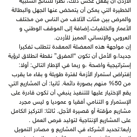
الأردن أن يفعل عكس ذلك، نظرا للنتائج السلبية
الخطيرة التي يمكن أن يتمخض عنها الجهل والبطالة
والمرض بين مئات الآلاف من الناس من مختلف
الأعمار والخلفيات.إضافة إلى الموقف الوطني و
العروبي والإنساني المميز للأردن.
إن مواجهة هذه المعضلة المعقدة تتطلب تفكيرا
جديدا،و الأمل أن تكون “المفرق” نقطة انطلاق لرؤية
إستراتيجية واضحة ،و ربما في الإطار التالي: أولا:
إفتراض استمرار الأزمة لفترة طويلة و بقاء ما يقرب
من 50% منهم بصورة دائمة. ثانيا: أن المشاريع التي
يقع الإختيار عليها للتنفيذ ينبغي أن تكون قادرة على
الإستمرار و التنامي أفقيا و عموديا و ليس مجرد
مشاريع مؤقتة أو قصيرة الأجل. ثالثا: التركيز الكامل
على المشاريع الإنتاجية لتوليد فرص العمل .
رابعا:تحديد الشركاء في المشاريع و مصادر التمويل