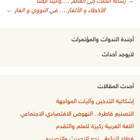
صفّح
→
رسالة الملك إلى العالم ….والينا أيضاً
لمقالات
الأخطاء و الألغاز…. في النووي و الغاز
←
أجندة الندوات والمؤتمرات
لايوجد أحداث
أحدث المقالات
إشكالية التدخين وآليات المواجهة
التصنيع قاطرة.. النهوض الاقتصادي الاجتماعي
اللغة العربية ركيزة للعلم والتقدم
قطاع الزراعة.. نحو التحديث والتصنيع