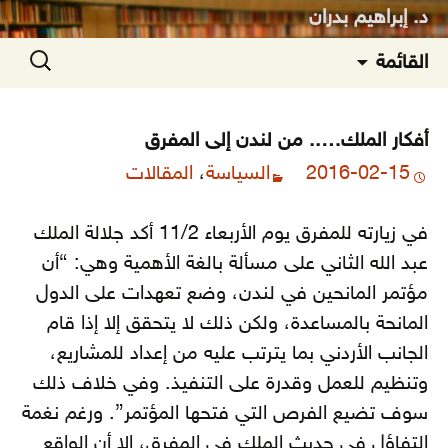
د. إبراهيم بدران
انتقل
البحث
القائمة
إلى
عن:
المحتوى
أفكار الملك….. من لندن إلى المفرق
2016-02-15
السياسة
،
المقالات
في زيارته للمفرق يوم الأربعاء 11/2 أكد جلالة الملك
عبد الله الثاني على مسألة بالغة الأهمية وهي: “أن
مؤتمر المانحين في لندن، وضع تعهدات على الدول
المانحة بالمساعدة، ولكن ذلك لا يتحقق إلا إذا قام
الجانب الأردني بما يترتب عليه من إعداد للمشاريع،
وتنظيم للعمل وقدرة على التنفيذ. وفي خلاف ذلك
سوف تضيع الفرص التي فتحها المؤتمر”.
ورغم نغمة
التفاؤل في حديث الملك في المفرق، إلا أن الواقع