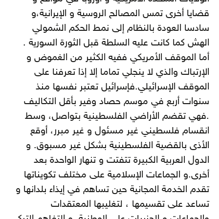
قضايا أخرى تمس المصالح الروسية و الإيرانية،و
سادسا العودة بالنظام إلى نمط الحكم الشمولي
الهش كما كانت عليه السلطة قبل الثورة السورية .
أما الموقف الأمريكي ففيه الكثير من الغموض و
الإرتباك والذي لا ينجلي تماما إلا إذا تعرفنا على
الموقف الإسرائيلي.فإسرائيل تعتبر نفسها منذ
سنوات أربع في موسم حصاد وفير بأقل التكاليف
.فهي تقضم الأراضي الفلسطينية بتواصل، وسط
انقسام فلسطيني غير مسئول و غير مبرر، أوقع
الأذى بالقضية الفلسطينية بشكل غير مسبوق. و
الدول العربية الكبيرة تتفتت و تنهار الواحدة بعد
أخرى.و الجماعات الإسلامية على مختلف تكويناتها
تقدم الخدمة المجانية حين تساهم في إيذاء بلدانها و
تساعد على تقسيمها ، لتغليبها المعتقدات